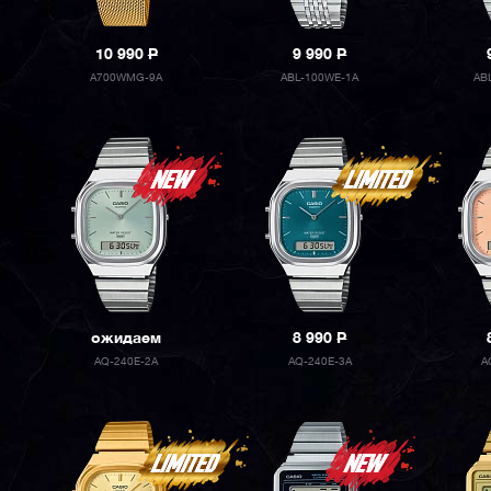
10 990
P
9 990
P
A700WMG-9A
ABL-100WE-1A
AB
ожидаем
8 990
P
AQ-240E-2A
AQ-240E-3A
A