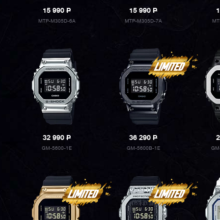
15 990
P
15 990
P
1
MTP-M305D-6A
MTP-M305D-7A
MT
32 990
P
36 290
P
2
GM-5600-1E
GM-5600B-1E
GM