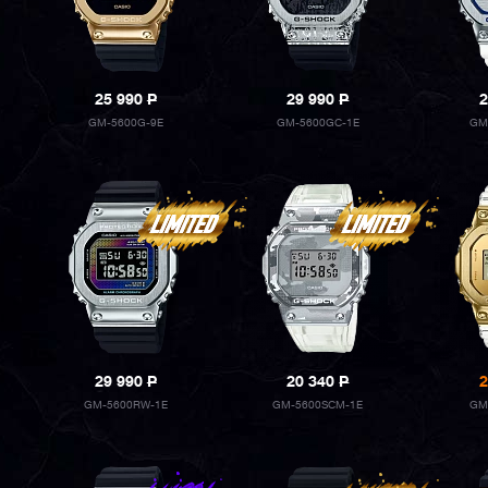
25 990
P
29 990
P
2
GM-5600G-9E
GM-5600GC-1E
GM
29 990
P
20 340
P
2
GM-5600RW-1E
GM-5600SCM-1E
GM