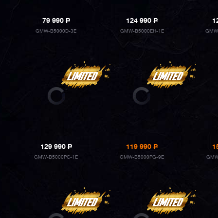
79 990
P
124 990
P
1
GMW-B5000D-3E
GMW-B5000EH-1E
GMW
129 990
P
119 990
P
1
GMW-B5000PC-1E
GMW-B5000PG-9E
GMW