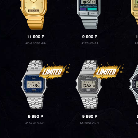
11 990
P
9 990
P
1
AQ-240EG-9A
A120WE-1A
A
9 990
P
9 990
P
A159WEVJ-2E
A159WEVJ-7E
A