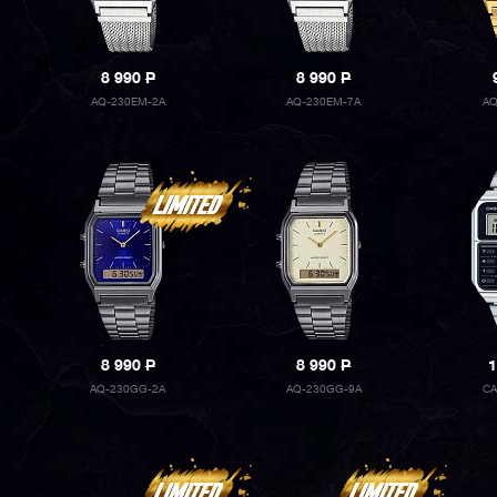
8 990
P
8 990
P
AQ-230EM-2A
AQ-230EM-7A
AQ
8 990
P
8 990
P
1
AQ-230GG-2A
AQ-230GG-9A
CA