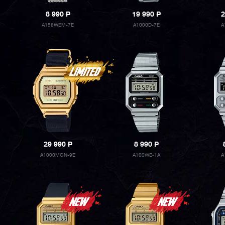
8 990
P
19 990
P
2
A158WEM-7E
A1000D-7E
A
29 990
P
8 990
P
A1000MGN-9E
A100WE-1A
A