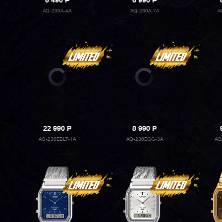
6 490
P
6 990
P
AQ-230A-4A
AQ-230A-7A
A
22 990
P
8 990
P
AQ-230EBLT-1A
AQ-230EGG-3A
AQ