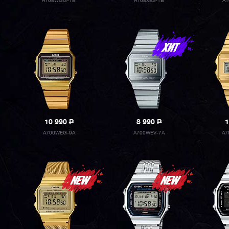
A168WGG-1B
A168XES-1B
A1
10 990
P
8 990
P
1
A700WEG-9A
A700WEV-7A
A7