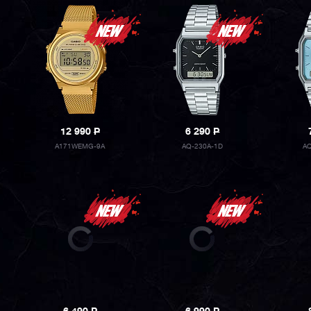
12 990
P
6 290
P
A171WEMG-9A
AQ-230A-1D
A