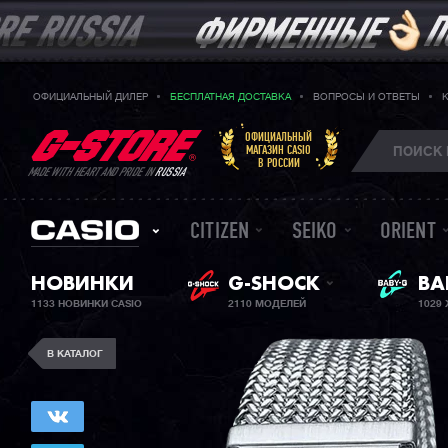
ОФИЦИАЛЬНЫЙ ДИЛЕР
БЕСПЛАТНАЯ ДОСТАВКА
ВОПРОСЫ И ОТВЕТЫ
ОФИЦИАЛЬНЫЙ
МАГАЗИН CASIO
В РОССИИ
MADE WITH HEART AND PRIDE IN
RUSSIA
CITIZEN
SEIKO
ORIENT
НОВИНКИ
G-SHOCK
ЖЕ
BA
1133 НОВИНКИ CASIO
2110 МОДЕЛЕЙ
1029
В КАТАЛОГ