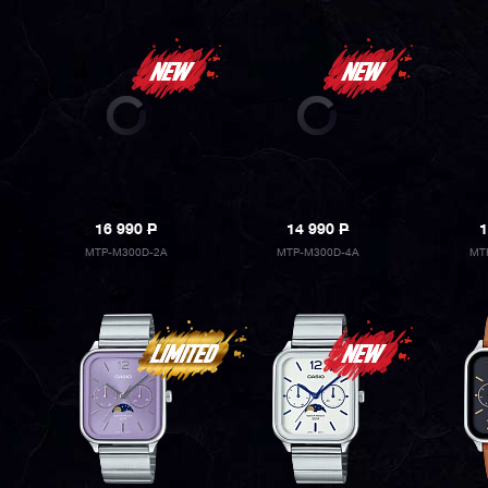
16 990
P
14 990
P
1
MTP-M300D-2A
MTP-M300D-4A
MT