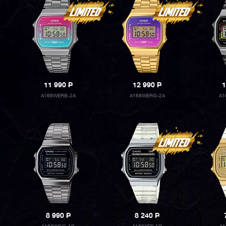
11 990
P
12 990
P
1
A168WERB-2A
A168WERG-2A
A1
8 990
P
8 240
P