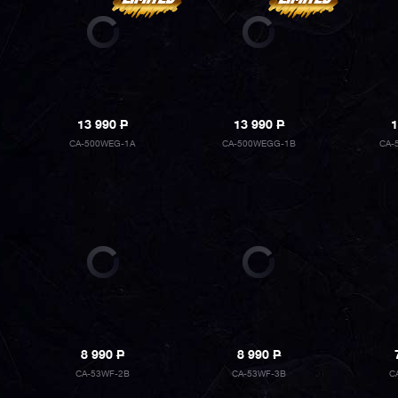
13 990
P
13 990
P
1
CA-500WEG-1A
CA-500WEGG-1B
CA-
8 990
P
8 990
P
CA-53WF-2B
CA-53WF-3B
C