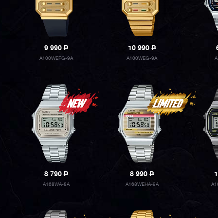
9 990
P
10 990
P
A100WEFG-9A
A100WEG-9A
A
8 790
P
8 990
P
1
A168WA-8A
A168WEHA-9A
A1