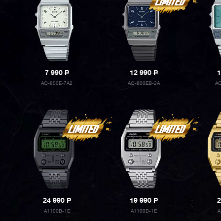
7 990
P
12 990
P
1
AQ-800E-7A2
AQ-800EB-2A
AQ
24 990
P
19 990
P
2
A1100B-1E
A1100D-1E
A