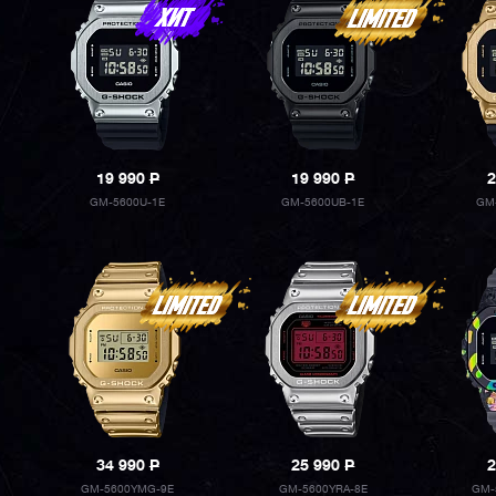
19 990
P
19 990
P
2
GM-5600U-1E
GM-5600UB-1E
GM
34 990
P
25 990
P
2
GM-5600YMG-9E
GM-5600YRA-8E
GM-