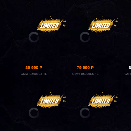
89 990
P
79 990
P
8
GMW-B5000BT-1E
GMW-B5000CS-1E
GMW