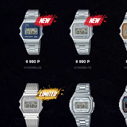
6 990
P
6 990
P
A158WEA-2E
A158WEA-7E
A