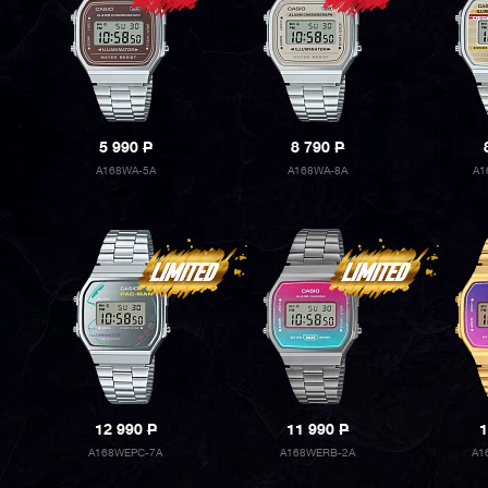
5 990
P
8 790
P
A168WA-5A
A168WA-8A
A1
12 990
P
11 990
P
1
A168WEPC-7A
A168WERB-2A
A1