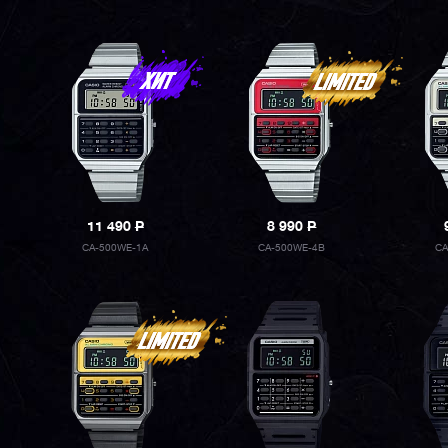
11 490
P
8 990
P
CA-500WE-1A
CA-500WE-4B
CA