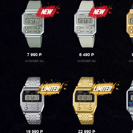
7 990
P
6 490
P
A100WEF-3A
A100WEF-8A
A1
19 990
P
22 990
P