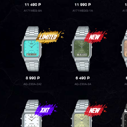
11 490
P
11 990
P
1
A171WEG-9A
A171WEGG-1A
A1
8 990
P
6 490
P
AQ-230A-2A2
AQ-230A-3A
A