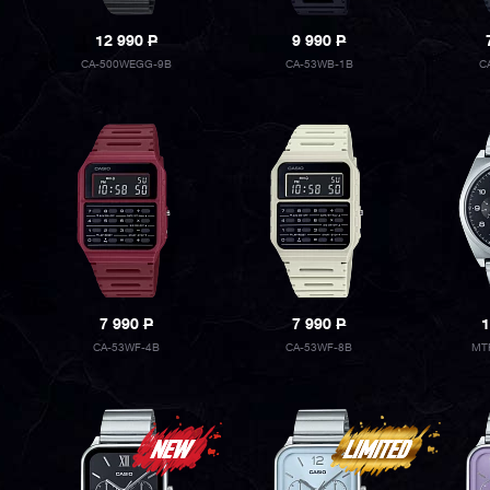
12 990
P
9 990
P
CA-500WEGG-9B
CA-53WB-1B
C
7 990
P
7 990
P
1
CA-53WF-4B
CA-53WF-8B
MT