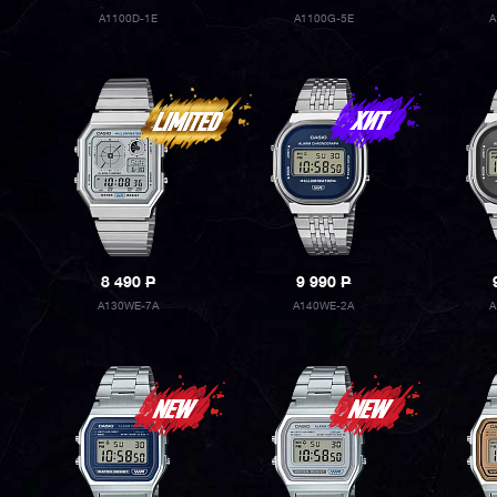
A1100D-1E
A1100G-5E
A
8 490
P
9 990
P
A130WE-7A
A140WE-2A
A