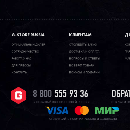
G-STORE RUSSIA
КЛИЕНТАМ
ДЛ
ОФИЦИАЛЬНЫЙ ДИЛЕР
ОТСЛЕДИТЬ ЗАКАЗ
КО
CОТРУДНИЧЕСТВО
ДОСТАВКА И ОПЛАТА
ПА
РАБОТА У НАС
ВОПРОСЫ И ОТВЕТЫ
МА
ДЛЯ ПРЕССЫ
ВОЗВРАТ ТОВАРА
КОНТАКТЫ
БОНУСЫ И ПОДАРКИ
8 800
555 93 36
ОБРА
БЕСПЛАТНЫЙ ЗВОНОК ПО ВСЕЙ РОССИИ
ОТВЕЧАЕМ Н
ОПЛАЧИВАЙТЕ ПОКУПКИ УДОБНО И БЕЗОПАСНО