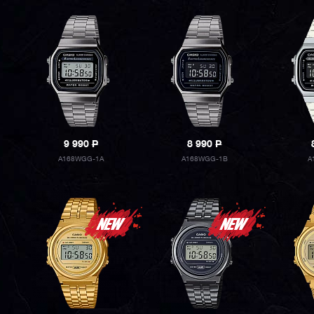
9 990
P
8 990
P
A168WGG-1A
A168WGG-1B
A