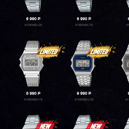
6 990
P
6 990
P
A158WEA-2E
A158WEA-7E
A
8 990
P
9 990
P
A158WEM-7E
A159WEVJ-2E
A1