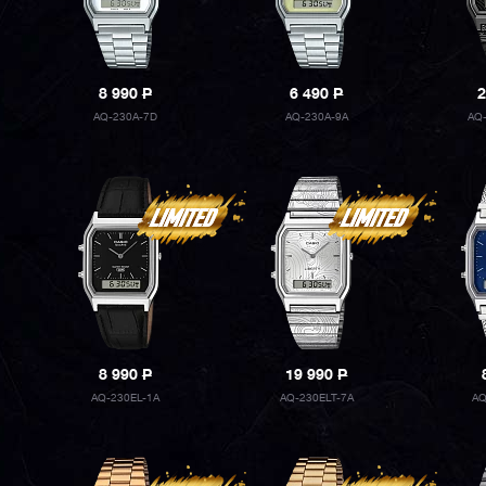
8 990
P
6 490
P
2
AQ-230A-7D
AQ-230A-9A
AQ
8 990
P
19 990
P
AQ-230EL-1A
AQ-230ELT-7A
AQ