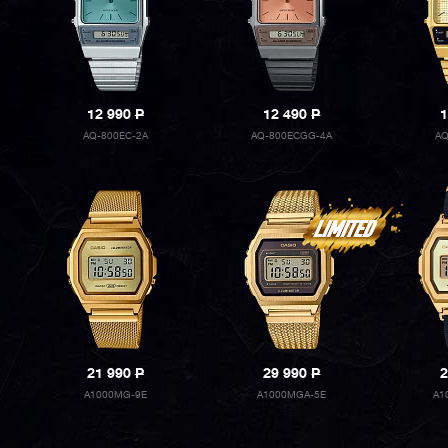
12 990
P
12 490
P
1
AQ-800EC-2A
AQ-800ECGG-4A
AQ
21 990
P
29 990
P
2
A1000MG-9E
A1000MGA-5E
A1