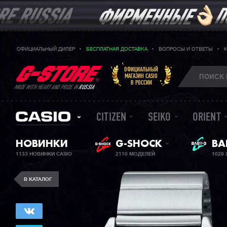
ОФИЦИАЛЬНЫЙ ДИЛЕР
БЕСПЛАТНАЯ ДОСТАВКА
ВОПРОСЫ И ОТВЕТЫ
ОФИЦИАЛЬНЫЙ
МАГАЗИН CASIO
В РОССИИ
MADE WITH HEART AND PRIDE IN
RUSSIA
CITIZEN
SEIKO
ORIENT
ЖЕ
НОВИНКИ
G-SHOCK
BA
1133 НОВИНКИ CASIO
2110 МОДЕЛЕЙ
1029
В КАТАЛОГ