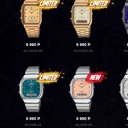
9 990
P
9 990
P
AQ-230GA-9B
AQ-230GA-9D
AQ
8 990
P
8 990
P
AQ-240E-3A
AQ-240E-4A
A