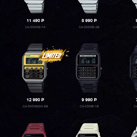
11 490
P
8 990
P
CA-500WE-1A
CA-500WE-4B
CA
12 990
P
9 990
P
CA-500WEGG-9B
CA-53WB-1B
C