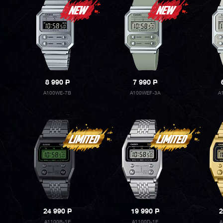
8 990
P
7 990
P
A100WE-7B
A100WEF-3A
A
24 990
P
19 990
P
2
A1100B-1E
A1100D-1E
A