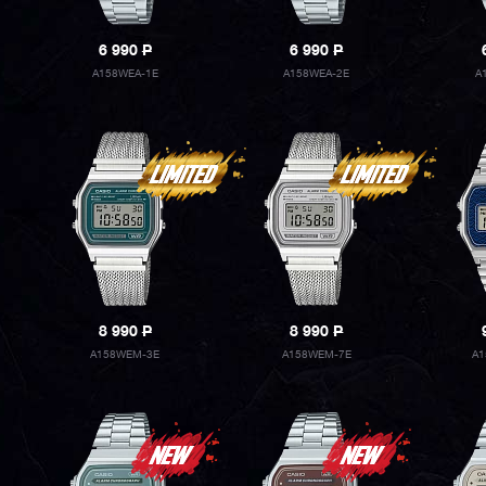
6 990
P
6 990
P
A158WEA-1E
A158WEA-2E
A
8 990
P
8 990
P
A158WEM-3E
A158WEM-7E
A1