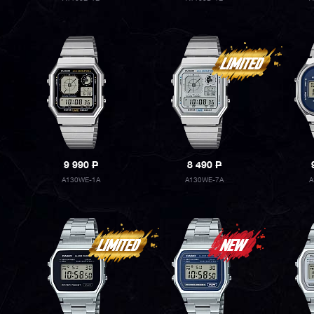
9 990
P
8 490
P
A130WE-1A
A130WE-7A
A