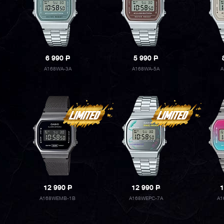
6 990
P
5 990
P
A168WA-3A
A168WA-5A
A
12 990
P
12 990
P
1
A168WEMB-1B
A168WEPC-7A
A1