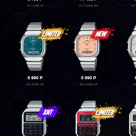
A171WE-1A
A171WEG-9A
A1
8 990
P
8 990
P
AQ-240E-3A
AQ-240E-4A
A