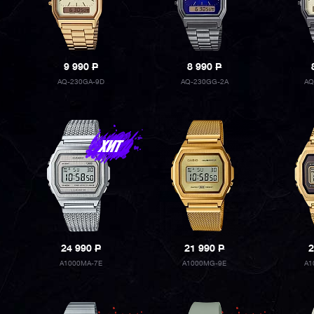
9 990
P
8 990
P
AQ-230GA-9D
AQ-230GG-2A
AQ
24 990
P
21 990
P
2
A1000MA-7E
A1000MG-9E
A1