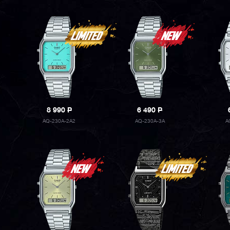
8 990
P
6 490
P
AQ-230A-2A2
AQ-230A-3A
A