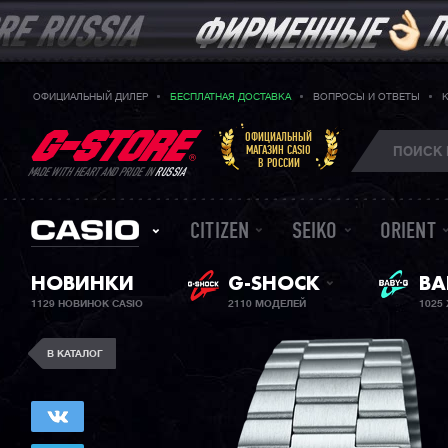
ОФИЦИАЛЬНЫЙ ДИЛЕР
БЕСПЛАТНАЯ ДОСТАВКА
ВОПРОСЫ И ОТВЕТЫ
ОФИЦИАЛЬНЫЙ
МАГАЗИН CASIO
В РОССИИ
MADE WITH HEART AND PRIDE IN
RUSSIA
CITIZEN
SEIKO
ORIENT
НОВИНКИ
G-SHOCK
ЖЕ
BA
1129 НОВИНОК CASIO
2110 МОДЕЛЕЙ
1025
В КАТАЛОГ