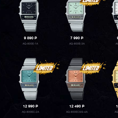
9 890
P
7 990
P
AQ-800E-1A
AQ-800E-3A
A
12 990
P
12 490
P
1
AQ-800EC-2A
AQ-800ECGG-4A
AQ