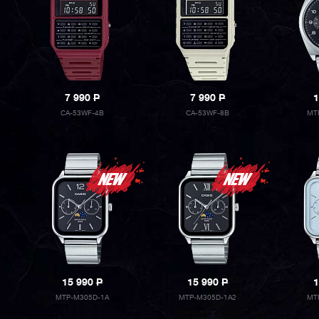
7 990
P
7 990
P
1
CA-53WF-4B
CA-53WF-8B
MT
15 990
P
15 990
P
1
MTP-M305D-1A
MTP-M305D-1A2
MT