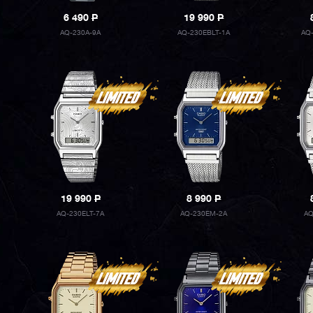
6 490
P
19 990
P
AQ-230A-9A
AQ-230EBLT-1A
AQ
19 990
P
8 990
P
AQ-230ELT-7A
AQ-230EM-2A
AQ