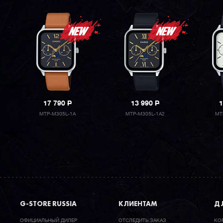
17 790
P
13 990
P
1
MTP-M305L-1A
MTP-M305L-1A2
MT
G-STORE RUSSIA
КЛИЕНТАМ
ДЛ
ОФИЦИАЛЬНЫЙ ДИЛЕР
ОТСЛЕДИТЬ ЗАКАЗ
КО