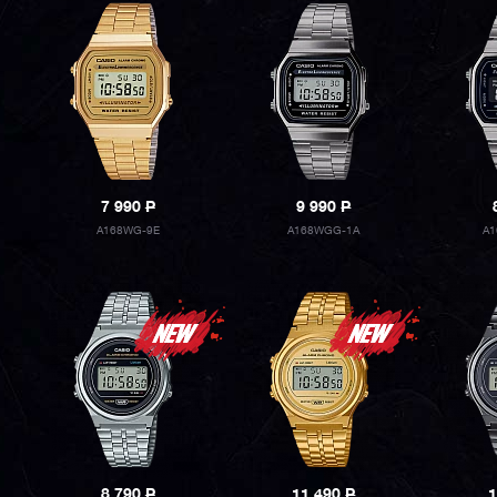
7 990
P
9 990
P
A168WG-9E
A168WGG-1A
A
8 790
P
11 490
P
1