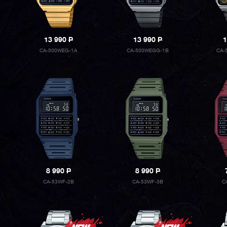
13 990
P
13 990
P
1
CA-500WEG-1A
CA-500WEGG-1B
CA-
8 990
P
8 990
P
CA-53WF-2B
CA-53WF-3B
C