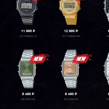
11 990
P
12 990
P
A171WEGG-1A
A171WEMG-9A
A
6 490
P
6 490
P
AQ-230A-3A
AQ-230A-4A
A