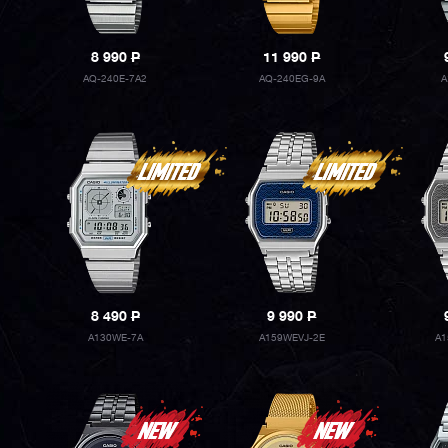
8 990
P
11 990
P
AQ-240E-7A2
AQ-240EG-9A
A
8 490
P
9 990
P
A130WE-7A
A159WEVJ-2E
A1