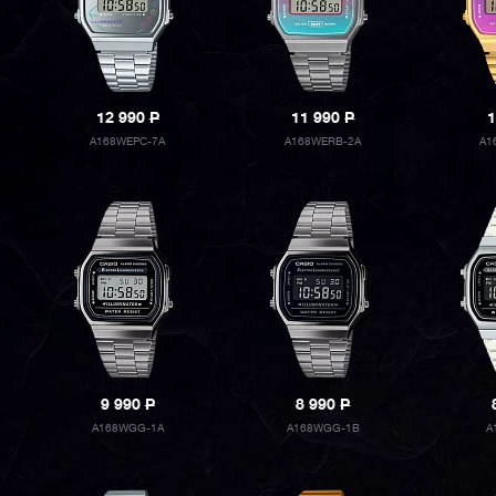
12 990
P
11 990
P
1
A168WEPC-7A
A168WERB-2A
A1
9 990
P
8 990
P
A168WGG-1A
A168WGG-1B
A