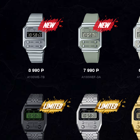
8 990
P
7 990
P
A100WE-7B
A100WEF-3A
A