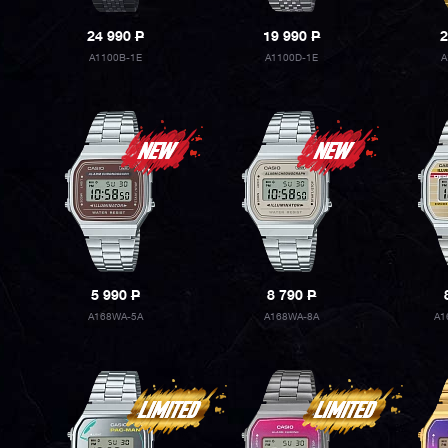
24 990
P
19 990
P
2
A1100B-1E
A1100D-1E
A
5 990
P
8 790
P
A168WA-5A
A168WA-8A
A1