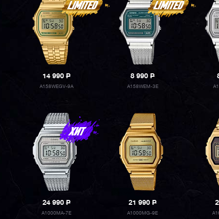
14 990
P
8 990
P
A158WEGV-9A
A158WEM-3E
A
24 990
P
21 990
P
2
A1000MA-7E
A1000MG-9E
A1