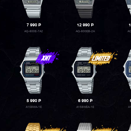
7 990
P
12 990
P
1
AQ-800E-7A2
AQ-800EB-2A
AQ
5 990
P
6 990
P
A158WA-1E
A158WEA-1E
A