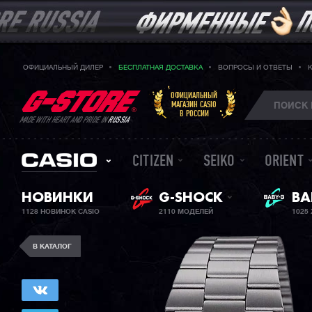
ОФИЦИАЛЬНЫЙ ДИЛЕР
БЕСПЛАТНАЯ ДОСТАВКА
ВОПРОСЫ И ОТВЕТЫ
ОФИЦИАЛЬНЫЙ
МАГАЗИН CASIO
В РОССИИ
MADE WITH HEART AND PRIDE IN
RUSSIA
CITIZEN
SEIKO
ORIENT
ЖЕ
НОВИНКИ
G-SHOCK
BA
1128 НОВИНОК CASIO
2110 МОДЕЛЕЙ
1025
В КАТАЛОГ