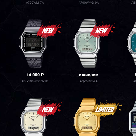
A700WM-7A
A700WMG-9A
AB
14 990
P
ожидаем
ABL-100WEGG-1B
AQ-240E-2A
A