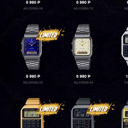
8 990
P
8 990
P
AQ-230EM-2A
AQ-230EM-7A
AQ
8 990
P
8 990
P
1
AQ-230GG-2A
AQ-230GG-9A
CA