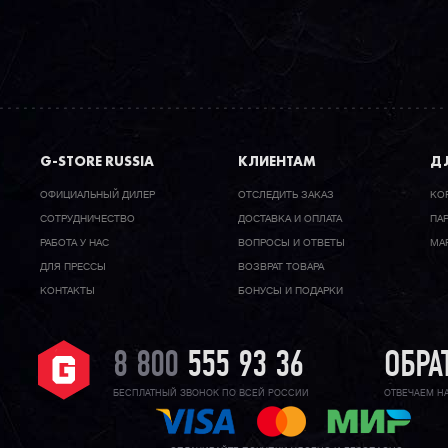
G-STORE RUSSIA
КЛИЕНТАМ
ДЛ
ОФИЦИАЛЬНЫЙ ДИЛЕР
ОТСЛЕДИТЬ ЗАКАЗ
КО
CОТРУДНИЧЕСТВО
ДОСТАВКА И ОПЛАТА
ПА
РАБОТА У НАС
ВОПРОСЫ И ОТВЕТЫ
МА
ДЛЯ ПРЕССЫ
ВОЗВРАТ ТОВАРА
КОНТАКТЫ
БОНУСЫ И ПОДАРКИ
8 800
555 93 36
ОБРА
БЕСПЛАТНЫЙ ЗВОНОК ПО ВСЕЙ РОССИИ
ОТВЕЧАЕМ Н