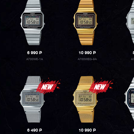
6 990
P
10 990
P
A700WE-1A
A700WEG-9A
A
6 490
P
10 990
P