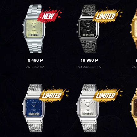
6 490
P
19 990
P
AQ-230A-9A
AQ-230EBLT-1A
AQ