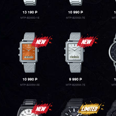
13 190
P
10 990
P
1
MTP-B200D-1E
MTP-B200D-7E
MT
10 990
P
9 990
P
1
MTP-B205M-5E
MTP-B205M-7E
MT