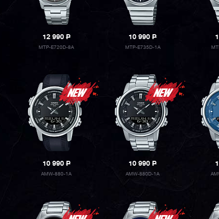
12 990
P
10 990
P
1
MTP-E720D-8A
MTP-E735D-1A
MT
10 990
P
10 990
P
1
AMW-880-1A
AMW-880D-1A
AM