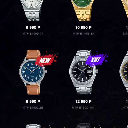
9 990
P
10 990
P
1
MTP-B146D-7A
MTP-B146G-3A
MT
9 990
P
12 990
P
1
MTP-B160L-2B
MTP-B180D-1A1
MTP