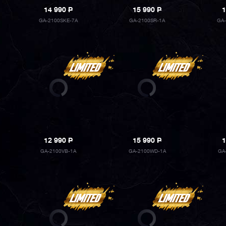
14 990
P
15 990
P
1
GA-2100SKE-7A
GA-2100SR-1A
GA-
12 990
P
15 990
P
1
GA-2100VB-1A
GA-2100WD-1A
GA