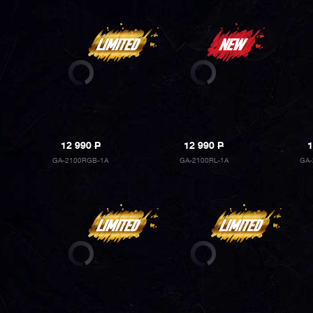
12 990
P
12 990
P
1
GA-2100RGB-1A
GA-2100RL-1A
GA-