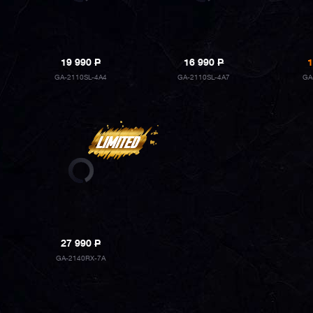
19 990
P
16 990
P
1
GA-2110SL-4A4
GA-2110SL-4A7
GA
27 990
P
GA-2140RX-7A