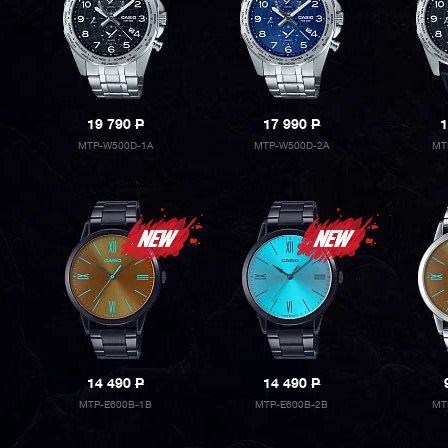
19 790
P
17 990
P
1
MTP-W500D-1A
MTP-W500D-2A
MT
14 490
P
14 490
P
MTP-E600B-1B
MTP-E600B-2B
MT