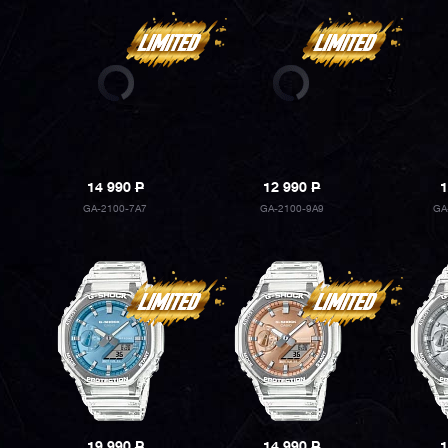
14 990
P
12 990
P
1
GA-2100-7A7
GA-2100-9A9
GA
19 990
P
14 990
P
1