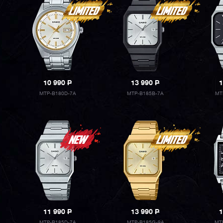
10 990
P
13 990
P
1
MTP-B180D-7A
MTP-B185B-7A
MT
11 990
P
13 990
P
1
MTP-B185D-7A
MTP-B185G-9A
MT