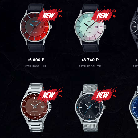
16 990
P
13 740
P
1
MTP-E605L-1E
MTP-E605L-7E
MT