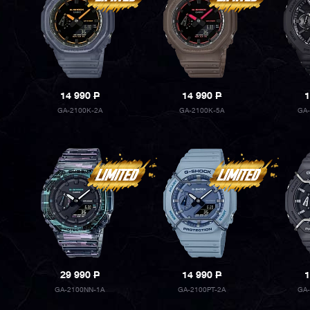
14 990
P
14 990
P
1
GA-2100K-2A
GA-2100K-5A
GA-
29 990
P
14 990
P
1
GA-2100NN-1A
GA-2100PT-2A
GA