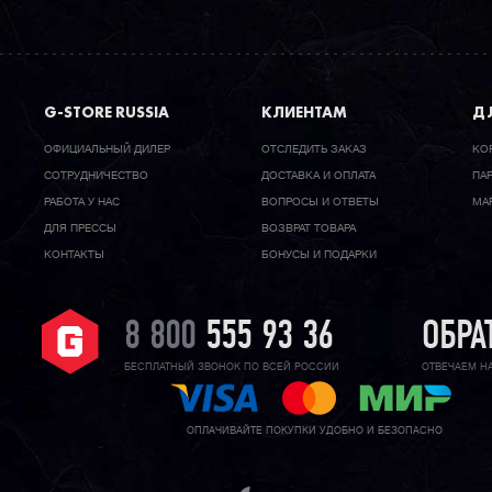
G-STORE RUSSIA
КЛИЕНТАМ
ДЛ
ОФИЦИАЛЬНЫЙ ДИЛЕР
ОТСЛЕДИТЬ ЗАКАЗ
КО
CОТРУДНИЧЕСТВО
ДОСТАВКА И ОПЛАТА
ПА
РАБОТА У НАС
ВОПРОСЫ И ОТВЕТЫ
МА
ДЛЯ ПРЕССЫ
ВОЗВРАТ ТОВАРА
КОНТАКТЫ
БОНУСЫ И ПОДАРКИ
8 800
555 93 36
ОБРА
БЕСПЛАТНЫЙ ЗВОНОК ПО ВСЕЙ РОССИИ
ОТВЕЧАЕМ Н
ОПЛАЧИВАЙТЕ ПОКУПКИ УДОБНО И БЕЗОПАСНО