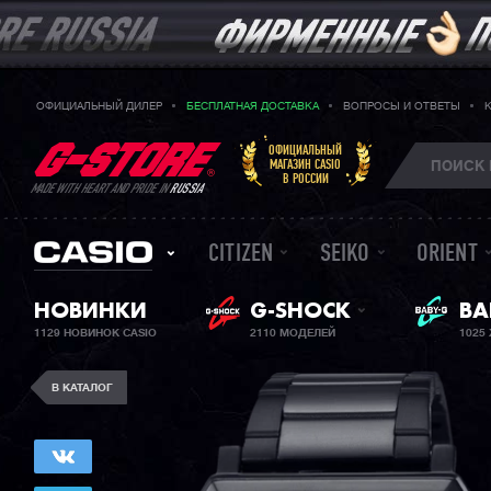
ОФИЦИАЛЬНЫЙ ДИЛЕР
БЕСПЛАТНАЯ ДОСТАВКА
ВОПРОСЫ И ОТВЕТЫ
ОФИЦИАЛЬНЫЙ
МАГАЗИН CASIO
В РОССИИ
MADE WITH HEART AND PRIDE IN
RUSSIA
CITIZEN
SEIKO
ORIENT
НОВИНКИ
G-SHOCK
ЖЕ
BA
1129 НОВИНОК CASIO
2110 МОДЕЛЕЙ
1025
В КАТАЛОГ