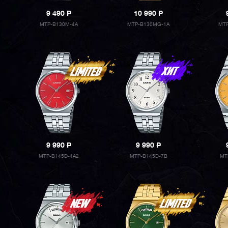
9 490
P
10 990
P
MTP-B130M-4A
MTP-B130MG-1A
MTP
9 990
P
9 990
P
MTP-B145D-4A2
MTP-B145D-7B
MT