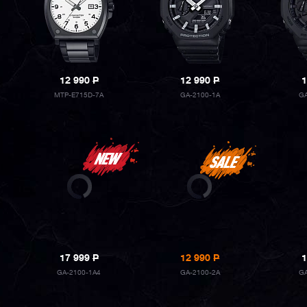
12 990
P
12 990
P
1
MTP-E715D-7A
GA-2100-1A
G
17 999
P
12 990
P
1
GA-2100-1A4
GA-2100-2A
G