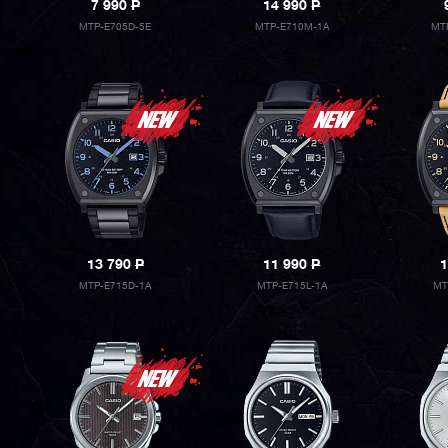
7 990
P
14 990
P
MTP-E705D-5E
MTP-E710M-1A
MT
13 790
P
11 990
P
1
MTP-E715D-1A
MTP-E715L-1A
MT