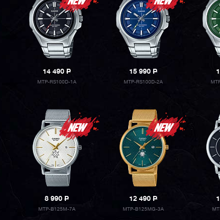
14 490
P
15 990
P
1
MTP-RS100D-1A
MTP-RS100D-2A
MTP
8 990
P
12 490
P
1
MTP-B125M-7A
MTP-B125MG-3A
MT