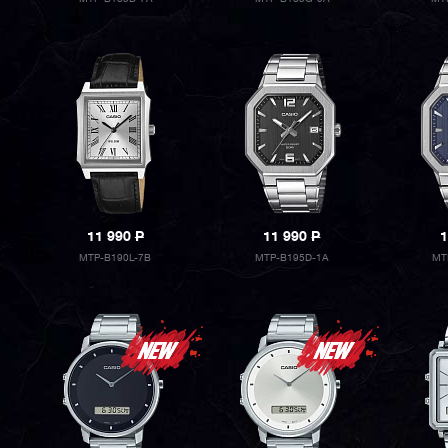
11 990
P
11 990
P
1
MTP-B190L-7B
MTP-B195D-1A
MT