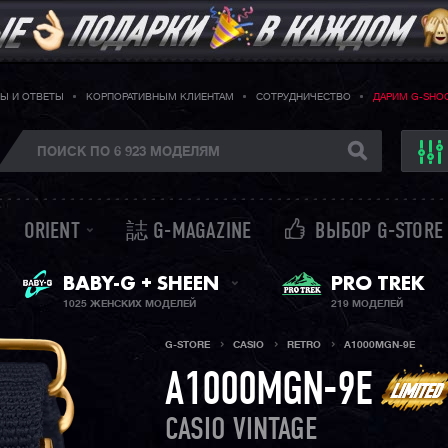
Ы И ОТВЕТЫ
КОРПОРАТИВНЫМ КЛИЕНТАМ
СОТРУДНИЧЕСТВО
ДАРИМ G-SHO
ORIENT
誌 G-MAGAZINE
ВЫБОР G-STORE
ЖЕНСКИЕ ЧАСЫ
PRO TREK
BABY-G + SHEEN
1025 ЖЕНСКИХ МОДЕЛЕЙ
219 МОДЕЛЕЙ
G-STORE
CASIO
RETRO
A1000MGN-9E
A1000MGN-9E
CASIO VINTAGE