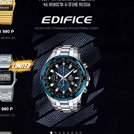
НА НОВОСТИ G-STORE RUSSIA
МУЖСКИЕ СТАЛЬНЫЕ ХРОНОГРАФЫ CASIO
1 990
P
-800EG-9A
6 990
P
58WEA-1E