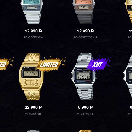
12 990
P
12 490
P
1
AQ-800EC-2A
AQ-800ECGG-4A
AQ
22 990
P
5 990
P
A1100G-5E
A158WA-1E
A1