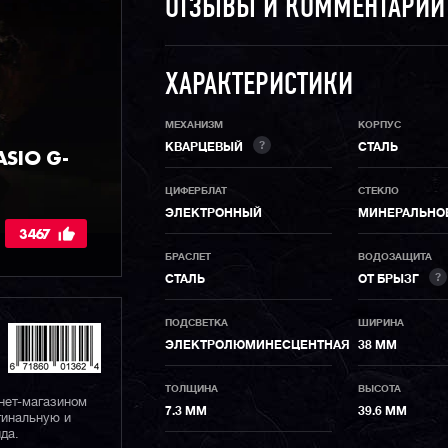
ОТЗЫВЫ И КОММЕНТАРИ
ХАРАКТЕРИСТИКИ
МЕХАНИЗМ
КОРПУС
?
КВАРЦЕВЫЙ
СТАЛЬ
SIO G-
ЦИФЕРБЛАТ
СТЕКЛО
ЭЛЕКТРОННЫЙ
МИНЕРАЛЬНО
3467
БРАСЛЕТ
ВОДОЗАЩИТА
?
СТАЛЬ
ОТ БРЫЗГ
ПОДСВЕТКА
ШИРИНА
ЭЛЕКТРОЛЮМИНЕСЦЕНТНАЯ
38 ММ
ТОЛЩИНА
ВЫСОТА
нет-магазином
7.3 ММ
39.6 ММ
гинальную и
да.