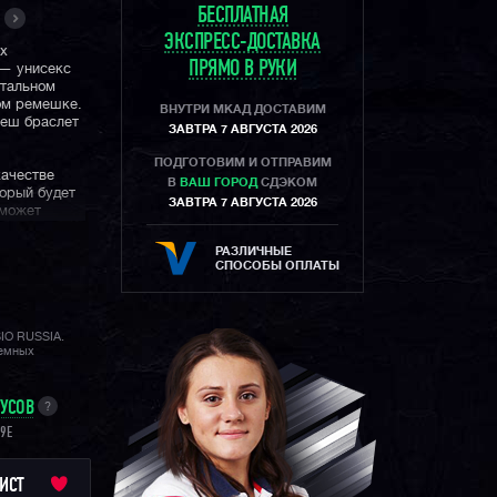
БЕСПЛАТНАЯ
ЭКСПРЕСС-ДОСТАВКА
ых
ПРЯМО В РУКИ
 — унисекс
тальном
ом ремешке.
ВНУТРИ МКАД ДОСТАВИМ
меш браслет
ЗАВТРА 7 АВГУСТА 2026
ПОДГОТОВИМ И ОТПРАВИМ
качестве
В
ВАШ ГОРОД
СДЭКОМ
торый будет
ЗАВТРА 7 АВГУСТА 2026
сможет
РАЗЛИЧНЫЕ
утентичных
СПОСОБЫ ОПЛАТЫ
нас
одам
ией и можете
вой
SIO RUSSIA.
лемных
НУСОВ
?
9E
ИСТ