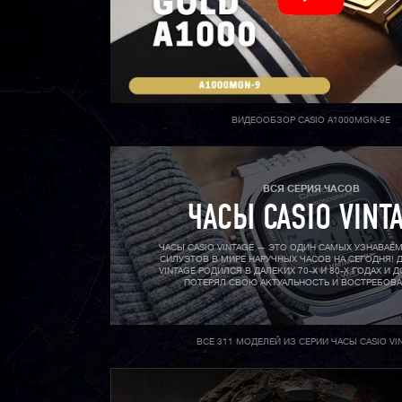
ВИДЕООБЗОР CASIO A1000MGN-9E
ВСЯ СЕРИЯ ЧАСОВ
ЧАСЫ CASIO VINT
ЧАСЫ CASIO VINTAGE — ЭТО ОДИН САМЫХ УЗНАВАЕ
СИЛУЭТОВ В МИРЕ НАРУЧНЫХ ЧАСОВ НА СЕГОДНЯ! Д
VINTAGE РОДИЛСЯ В ДАЛЕКИХ 70-X И 80-X ГОДАХ И Д
ПОТЕРЯЛ СВОЮ АКТУАЛЬНОСТЬ И ВОСТРЕБОВ
ВСЕ 311 МОДЕЛЕЙ ИЗ СЕРИИ ЧАСЫ CASIO VI