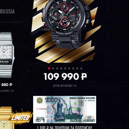
RUSSIA
109 990
P
9 990
P
MTG-B1000B-1A
Q-800E-7A
1 000
Р
НА ПОКУПКИ ЗА ПОДПИСКУ