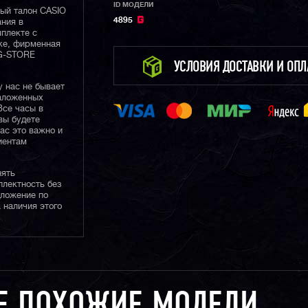
ID МОДЕЛИ
ный талон CASIO
4895
ания в
плекте с
ке, фирменная
 G-STORE
УСЛОВИЯ ДОСТАВКИ И ОП
у нас не бывает
наложенных
Все часы в
вы будете
нас это важно и
иентам
нять
плектность без
дложение по
 наличия этого