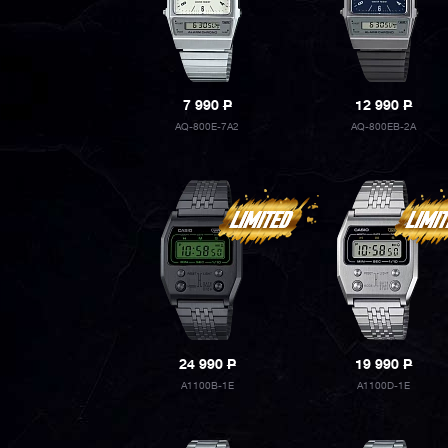
7 990
P
12 990
P
AQ-800E-7A2
AQ-800EB-2A
24 990
P
19 990
P
A1100B-1E
A1100D-1E