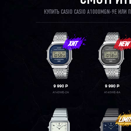
СМОТРИТ
КУПИТЬ CASIO CASIO A1000MGN-9E ИЛИ
9 990
P
9 990
P
A140WE-2A
A140WE-8A