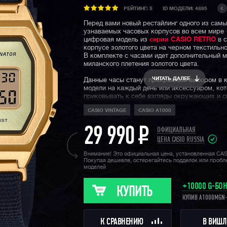
РЕЙТИНГ:
5
ID МОДЕЛИ: 4895
Перед вами новый рестайлинг одного из сам
узнаваемых часовых корпусов во всем мире
цифровая модель из
серии CASIO RETRO
в с
корпусе золотого цвета на черном текстильн
В комплекте с часами идет дополнительный 
миланского плетения золотого цвета.
ЧИТАТЬ ДАЛЕЕ
Данные часы станут прекрасным выбором в 
модели на каждый день или аксессуаром, ко
приковывать к себе взгляды окружающих и 
гармонично дополнить тот или иной образ.
CASIO VINTAGE
CASIO A1000
Напомним, что ретро серия — это линейка а
часов CASIO, внешний вид которых отсылает 
29 990
P
ОФИЦИАЛЬНАЯ
прямиком к семидесятым и восьмидесятым г
ЦЕНА CASIO RUSSIA
прошлого века. Эти модели пропитаны истор
быть уверены, у данных часов есть душа и с
Внимание! Это официальная цена, установленная CA
Покупая дешевле, остерегайтесь подделок или проб
характер.
моделей
+10000 G-БО
КУПИТЬ
КУПИВ A1000MGN-
К СРАВНЕНИЮ
В ВИШЛ