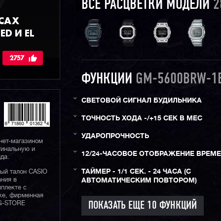
ВСЕ РАСЦВЕТКИ МОДЕЛИ
2
АСАХ
ED И EL
2757
ФУНКЦИИ
GM-5600BRW-1
СВЕТОВОЙ СИГНАЛ БУДИЛЬНИКА
ТОЧНОСТЬ ХОДА -/+15 СЕК В МЕС
УДАРОПРОЧНОСТЬ
нет-магазином
гинальную и
12/24-ЧАСОВОЕ ОТОБРАЖЕНИЕ ВРЕМ
да.
ТАЙМЕР - 1/1 СЕК. - 24 ЧАСА (С
ный талон CASIO
ания в
АВТОМАТИЧЕСКИМ ПОВТОРОМ)
плекте с
ке, фирменная
 G-STORE