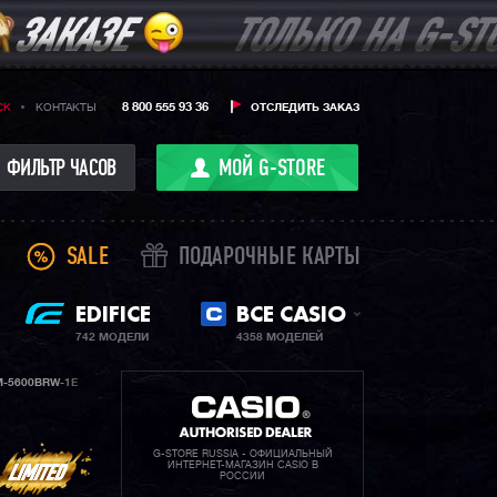
8 800 555 93 36
CK
КОНТАКТЫ
ОТСЛЕДИТЬ ЗАКАЗ
ФИЛЬТР ЧАСОВ
МОЙ G-STORE
SALE
ПОДАРОЧНЫЕ КАРТЫ
EDIFICE
ВСЕ CASIO
742 МОДЕЛИ
4358 МОДЕЛЕЙ
-5600BRW-1E
G-STORE RUSSIA - ОФИЦИАЛЬНЫЙ
ИНТЕРНЕТ-МАГАЗИН CASIO В
РОССИИ