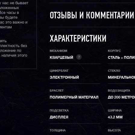
у нас не бывает
наложенных
Все часы в
ОТЗЫВЫ И КОММЕНТАРИ
вы будете
нас это важно и
иентам
ХАРАКТЕРИСТИКИ
нять
плектность без
дложение по
МЕХАНИЗМ
КОРПУС
 наличия этого
?
КВАРЦЕВЫЙ
СТАЛЬ + ПОЛ
ЦИФЕРБЛАТ
СТЕКЛО
ЭЛЕКТРОННЫЙ
МИНЕРАЛЬНО
БРАСЛЕТ
ВОДОЗАЩИТА
ПОЛИМЕРНЫЙ МАТЕРИАЛ
ДО 200 МЕТР
ПОДСВЕТКА
ШИРИНА
ДИСПЛЕЯ
43.2 ММ
ТОЛЩИНА
ВЫСОТА