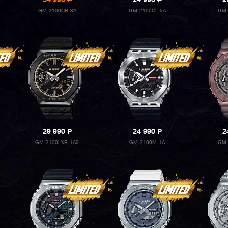
34 990
P
24 990
P
2
GM-2100CB-3A
GM-2100CL-5A
GM-
29 990
P
24 990
P
2
GM-2100LXB-1A9
GM-2100M-1A
GM-