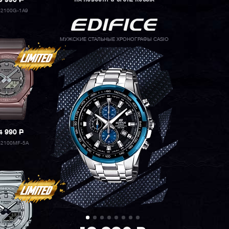
9 990
P
2100G-1A9
МУЖСКИЕ СТАЛЬНЫЕ ХРОНОГРАФЫ CASIO
4 990
P
2100MF-5A