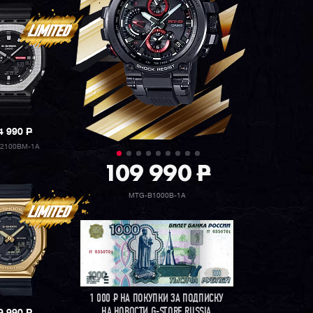
4 990
P
2100BM-1A
109 990
P
MTG-B1000B-1A
1 000
Р
НА ПОКУПКИ ЗА ПОДПИСКУ
НА НОВОСТИ G-STORE RUSSIA