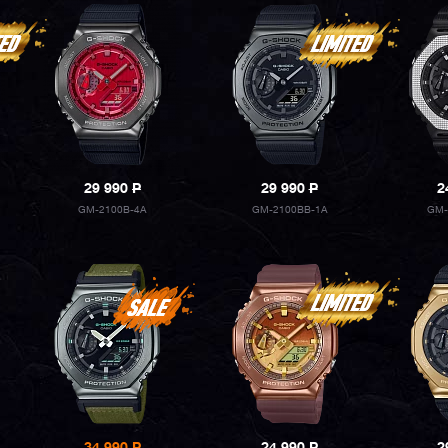
29 990
P
29 990
P
2
GM-2100B-4A
GM-2100BB-1A
GM-