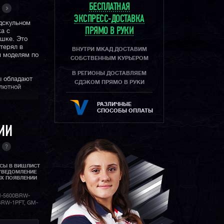
БЕСПЛАТНАЯ
ЭКСПРЕСС-ДОСТАВКА
лдскульном
ПРЯМО В РУКИ
а с
шке. Это
терял в
ВНУТРИ МКАД ДОСТАВИМ
м моделям по
СОБСТВЕННЫМ КУРЬЕРОМ
В РЕГИОНЫ ДОСТАВЛЯЕМ
ы обладают
СДЭКОМ ПРЯМО В РУКИ
олютной
РАЗЛИЧНЫЕ
чный паттерн
СПОСОБЫ ОПЛАТЫ
расцветке.
лее часов
ИИ
джишок,
ло
?
Е
ов Casio. В
ли
АСЫ В ВИШЛИСТ
часов для
УВЕДОМЛЕНИЕ
го эффекта
ИХ ПОЯВЛЕНИИ
 модель
дете два
-5600BRW-
личаются от
BRW-1PFT, GM-
ря чему срок