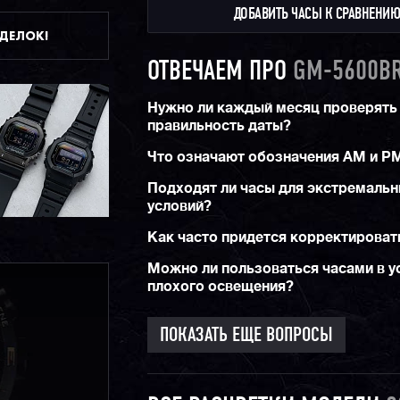
ДОБАВИТЬ ЧАСЫ К СРАВНЕНИ
Водозащита 200 метров, минеральное стекло,
ДДЕЛОК!
таймер и секундомер, ежечасный сигнал и
мультифункциональный будильник, — весь б
ОТВЕЧАЕМ ПРО
GM-5600B
часовой набор функций на месте.
Напомним, что сегодня можно выделить 3 ро
Нужно ли каждый месяц проверять
серии в данном корпусе. Это премиальные
G
правильность даты?
полностью в металле, с блютусом, радио-син
и солнечной батареей, это мидл-класс
GM-56
полимерно-металлическом корпусе без доп ф
Что означают обозначения AM и PM
полностью полимерные модели
в олдскульно
5600
.
Подходят ли часы для экстремаль
условий?
Как часто придется корректироват
Можно ли пользоваться часами в у
плохого освещения?
ПОКАЗАТЬ ЕЩЕ ВОПРОСЫ