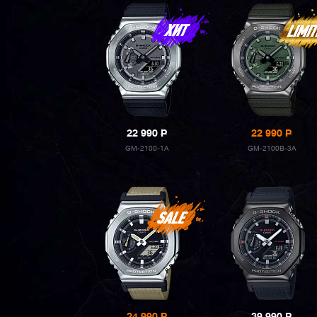
22 990
P
22 990
P
GM-2100-1A
GM-2100B-3A