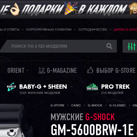
Ы И ОТВЕТЫ
КОРПОРАТИВНЫМ КЛИЕНТАМ
СОТРУДНИЧЕСТВО
ДАРИМ G-SHO
ORIENT
誌 G-MAGAZINE
ВЫБОР G-STORE
ЖЕНСКИЕ ЧАСЫ
PRO TREK
BABY-G + SHEEN
1025 ЖЕНСКИХ МОДЕЛЕЙ
219 МОДЕЛЕЙ
G-STORE
CASIO
G-SHOCK
G-CLASSIC
GM
МУЖСКИЕ
G-SHOCK
GM-5600BRW-1E