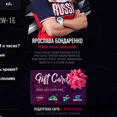
Ю
 подсветка,
азовый
RW-1E
дственных
MW-B5000
хронизацией
00
в
ункций и
 в часах?
м корпусе
ных
ь время?
словиях
ПОДАРОЧНАЯ КАРТА
G-STORE RUSSIA
ТЫСЯЧА ЧАСОВ В ОДНОМ ПОДАРКЕ!