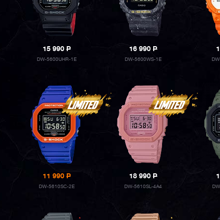
15 990
P
16 990
P
1
DW-5600UHR-1E
DW-5600WS-1E
DW
11 990
P
18 990
P
1
DW-5610SC-2E
DW-5610SL-4A4
DW