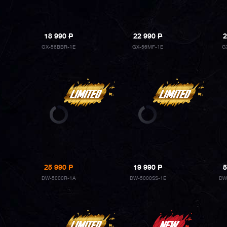
18 990
P
22 990
P
2
GX-56BBR-1E
GX-56MF-1E
G
25 990
P
19 990
P
5
DW-5000R-1A
DW-5000SS-1E
DW