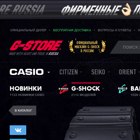
ОФИЦИАЛЬНЫЙ ДИЛЕР
БЕСПЛАТНАЯ ДОСТАВКА
ВОПРОСЫ И ОТВЕТЫ
ОФИЦИАЛЬНЫЙ
МАГАЗИН G-SHOCK
В РОССИИ
MADE WITH HEART AND PRIDE IN
RUSSIA
CITIZEN
SEIKO
ORIENT
BA
НОВИНКИ
G-SHOCK
ЖЕ
1133 НОВИНКИ CASIO
2110 МОДЕЛЕЙ
1029
В КАТАЛОГ