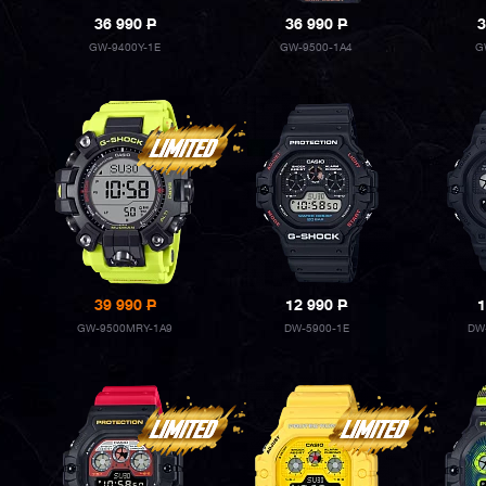
36 990
P
36 990
P
3
GW-9400Y-1E
GW-9500-1A4
G
39 990
P
12 990
P
1
GW-9500MRY-1A9
DW-5900-1E
DW