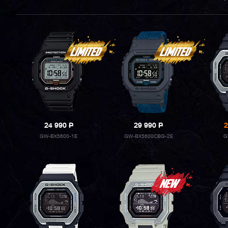
24 990
P
29 990
P
2
GW-BX5600-1E
GW-BX5600CBG-2E
G