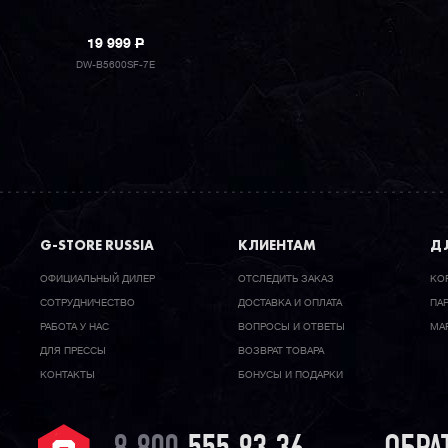
19 999
P
DW-B5600SF-7E
G-STORE RUSSIA
КЛИЕНТАМ
ДЛ
ОФИЦИАЛЬНЫЙ ДИЛЕР
ОТСЛЕДИТЬ ЗАКАЗ
КО
CОТРУДНИЧЕСТВО
ДОСТАВКА И ОПЛАТА
ПА
РАБОТА У НАС
ВОПРОСЫ И ОТВЕТЫ
МА
ДЛЯ ПРЕССЫ
ВОЗВРАТ ТОВАРА
КОНТАКТЫ
БОНУСЫ И ПОДАРКИ