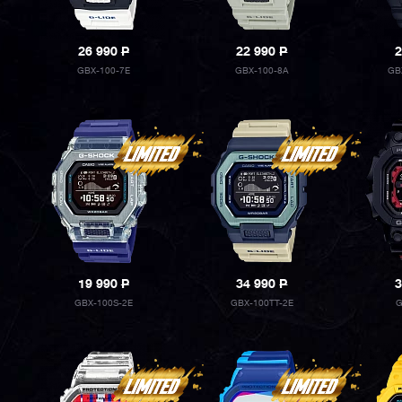
26 990
P
22 990
P
2
GBX-100-7E
GBX-100-8A
GB
19 990
P
34 990
P
3
GBX-100S-2E
GBX-100TT-2E
G