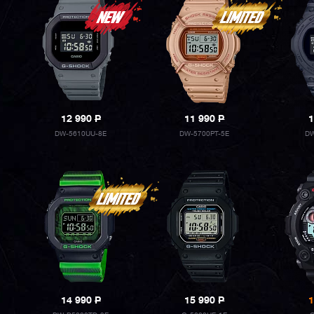
12 990
P
11 990
P
1
DW-5610UU-8E
DW-5700PT-5E
DW
14 990
P
15 990
P
1