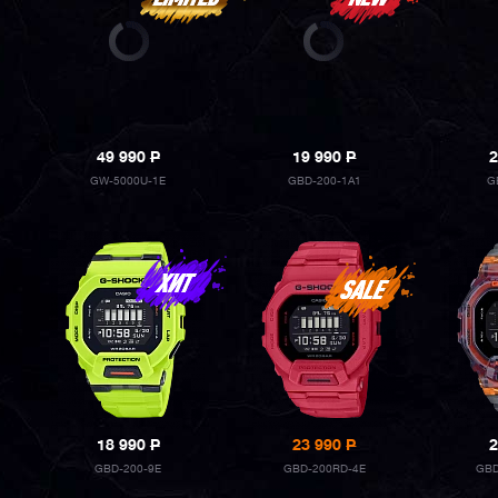
49 990
P
19 990
P
2
GW-5000U-1E
GBD-200-1A1
G
18 990
P
23 990
P
2
GBD-200-9E
GBD-200RD-4E
GBD