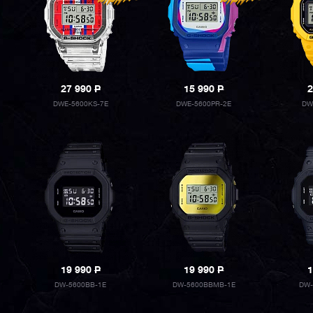
27 990
P
15 990
P
2
DWE-5600KS-7E
DWE-5600PR-2E
DW
19 990
P
19 990
P
1
DW-5600BB-1E
DW-5600BBMB-1E
DW-