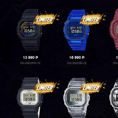
13 990
P
16 990
P
1
DW-5600RW-1E
DW-5600SB-2E
DW-