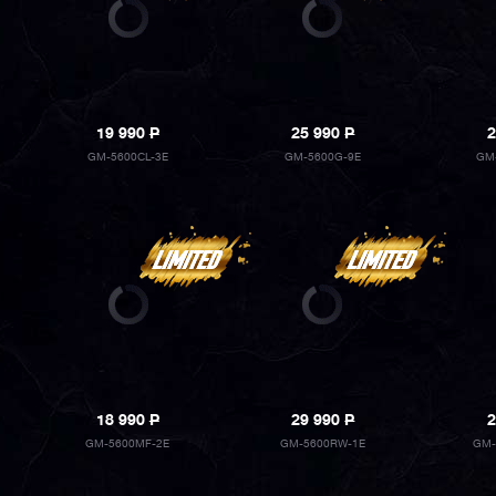
19 990
P
25 990
P
2
GM-5600CL-3E
GM-5600G-9E
GM
18 990
P
29 990
P
2
GM-5600MF-2E
GM-5600RW-1E
GM-