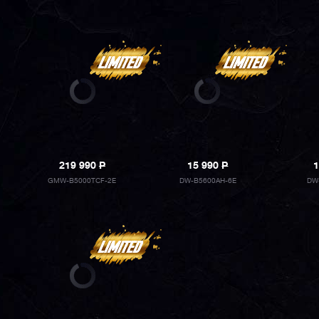
219 990
P
15 990
P
1
GMW-B5000TCF-2E
DW-B5600AH-6E
DW