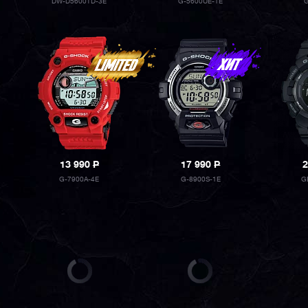
DW-D5600TD-3E
G-5600UE-1E
13 990
P
17 990
P
2
G-7900A-4E
G-8900S-1E
G