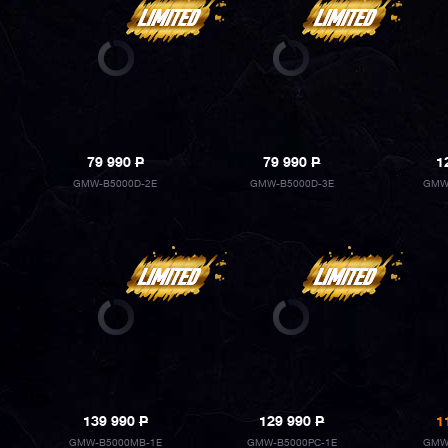
79 990
P
79 990
P
1
GMW-B5000D-2E
GMW-B5000D-3E
GMW
139 990
P
129 990
P
1
GMW-B5000MB-1E
GMW-B5000PC-1E
GMW