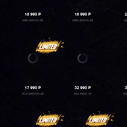
18 990
P
18 990
P
2
GBD-800UC-5E
GBD-800UC-8E
G
17 990
P
32 990
P
3
GLX-5600VH-4E
GM-5600-1E
GM