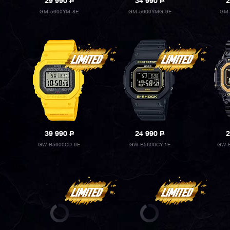
29 990
P
34 990
P
2
GM-5600YM-8E
GM-5600YMG-9E
GM-
39 990
P
24 990
P
2
GW-B5600CD-9E
GW-B5600CY-1E
GW-