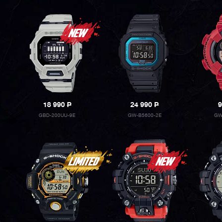
18 990
P
24 990
P
9
GBD-200UU-9E
GW-B5600-2E
GW