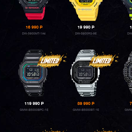
16 990
P
19 990
P
1
DW-5900MT-1A4
DW-5900RS-9E
DW
119 990
P
89 990
P
7
GMW-B5000BPC-1E
GMW-B5000BT-1E
GMW