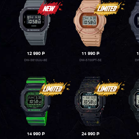
12 990
P
11 990
P
1
DW-5610UU-8E
DW-5700PT-5E
DW
14 990
P
24 990
P
1