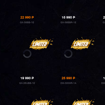
22 990
P
18 990
P
2
GX-56BB-1E
GX-56BBR-1E
G
19 990
P
25 990
P
1
GX-56UBB-1E
DW-5000R-1A
DW