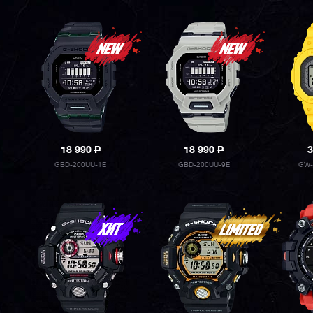
18 990
P
18 990
P
3
GBD-200UU-1E
GBD-200UU-9E
GW-