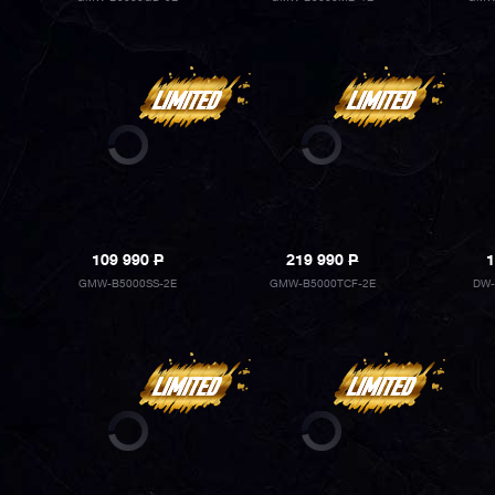
109 990
P
219 990
P
1
GMW-B5000SS-2E
GMW-B5000TCF-2E
DW-