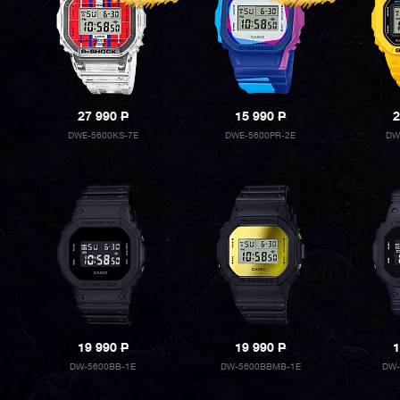
27 990
P
15 990
P
2
DWE-5600KS-7E
DWE-5600PR-2E
DW
19 990
P
19 990
P
1
DW-5600BB-1E
DW-5600BBMB-1E
DW-