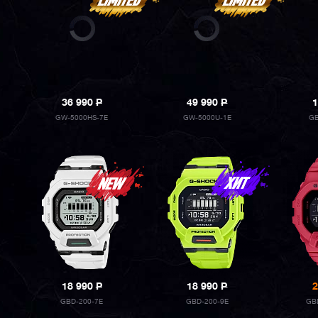
36 990
P
49 990
P
1
GW-5000HS-7E
GW-5000U-1E
GB
18 990
P
18 990
P
2
GBD-200-7E
GBD-200-9E
GB