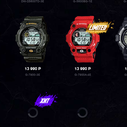
DW-D5600TD-3E
G-5600BG-1E
G-
13 990
P
13 990
P
1
G-7900-3E
G-7900A-4E
G