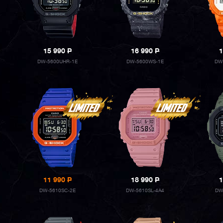
15 990
P
16 990
P
1
DW-5600UHR-1E
DW-5600WS-1E
DW
11 990
P
18 990
P
1
DW-5610SC-2E
DW-5610SL-4A4
DW