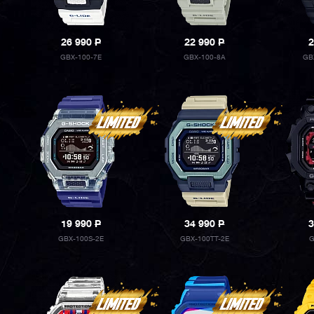
26 990
P
22 990
P
2
GBX-100-7E
GBX-100-8A
GB
19 990
P
34 990
P
3
GBX-100S-2E
GBX-100TT-2E
G