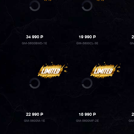
34 990
P
19 990
P
2
GM-5600BWD-1E
GM-5600CL-3E
GM
22 990
P
18 990
P
2
GM-5600M-1E
GM-5600MF-2E
GM