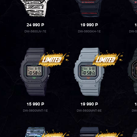
24 990
P
19 990
P
1
DW-5600JV-7E
DW-5600KH-1E
DW-5
15 990
P
19 990
P
1
DW-5600MNT-1E
DW-5600MNT-8E
DW