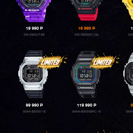
19 990
P
16 990
P
1
DW-5900JT-6E
DW-5900MT-1A4
DW
99 990
P
119 990
P
8
GMW-B5000-1E
GMW-B5000BPC-1E
GMW