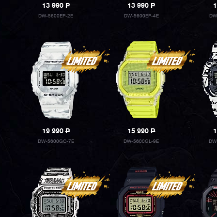
13 990
P
13 990
P
1
DW-5600EP-2E
DW-5600EP-4E
DW
19 990
P
15 990
P
1
DW-5600GC-7E
DW-5600GL-9E
DW