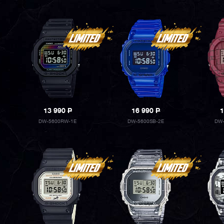
13 990
P
16 990
P
1
DW-5600RW-1E
DW-5600SB-2E
DW-