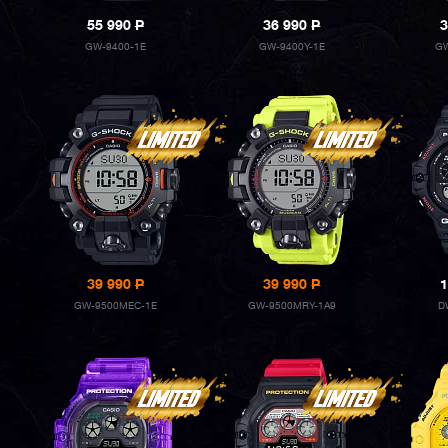
55 990
P
36 990
P
3
GW-9400-1E
GW-9400Y-1E
GW
39 990
P
39 990
P
1
GW-9500MEC-1E
GW-9500MRY-1A9
D