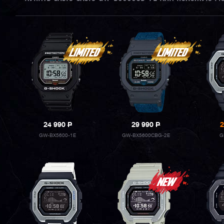
24 990
P
29 990
P
2
GW-BX5600-1E
GW-BX5600CBG-2E
G