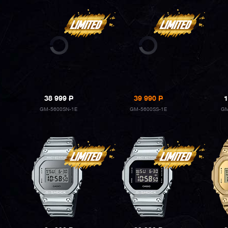
38 999
P
39 990
P
1
GM-5600SN-1E
GM-5600SS-1E
GM