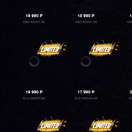
19 990
P
18 990
P
1
GBD-800UC-3E
GBD-800UC-5E
GB
19 990
P
17 990
P
3
GLX-5600RT-9E
GLX-5600VH-4E
G