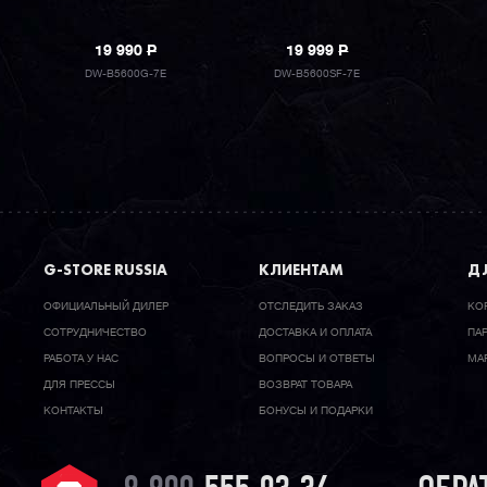
19 990
P
19 999
P
DW-B5600G-7E
DW-B5600SF-7E
G-STORE RUSSIA
КЛИЕНТАМ
ДЛ
ОФИЦИАЛЬНЫЙ ДИЛЕР
ОТСЛЕДИТЬ ЗАКАЗ
КО
CОТРУДНИЧЕСТВО
ДОСТАВКА И ОПЛАТА
ПА
РАБОТА У НАС
ВОПРОСЫ И ОТВЕТЫ
МА
ДЛЯ ПРЕССЫ
ВОЗВРАТ ТОВАРА
КОНТАКТЫ
БОНУСЫ И ПОДАРКИ