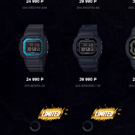
24 990
P
29 990
P
3
GM-5600YM-8A8
GM-5600YM-8E
GM-
24 990
P
39 990
P
2
GW-B5600-2E
GW-B5600BC-1B
GW-