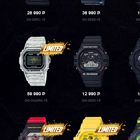
26 990
P
36 990
P
1
GX-56RC-1E
GX-56SS-1E
GX
59 990
P
12 990
P
1
DW-5040RX-7E
DW-5900-1E
DW