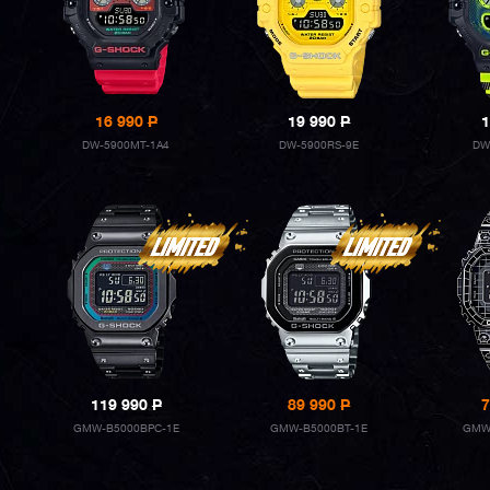
16 990
P
19 990
P
1
DW-5900MT-1A4
DW-5900RS-9E
DW
119 990
P
89 990
P
7
GMW-B5000BPC-1E
GMW-B5000BT-1E
GMW