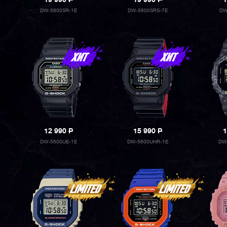
19 990
P
19 990
P
1
DW-5600SR-1E
DW-5600SRS-7E
DW
12 990
P
15 990
P
1
DW-5600UE-1E
DW-5600UHR-1E
DW