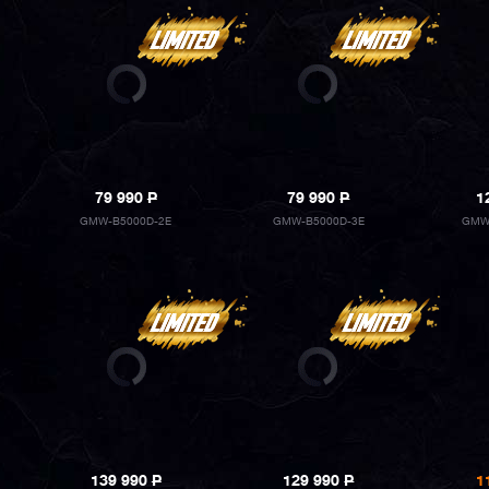
79 990
P
79 990
P
1
GMW-B5000D-2E
GMW-B5000D-3E
GMW
139 990
P
129 990
P
1