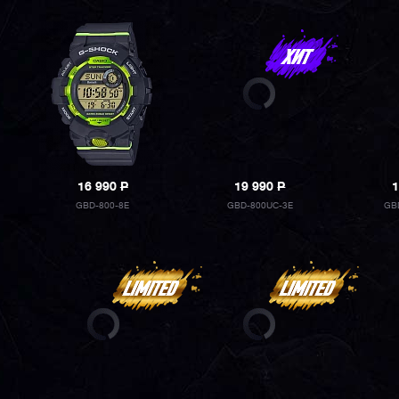
16 990
P
19 990
P
1
GBD-800-8E
GBD-800UC-3E
GB