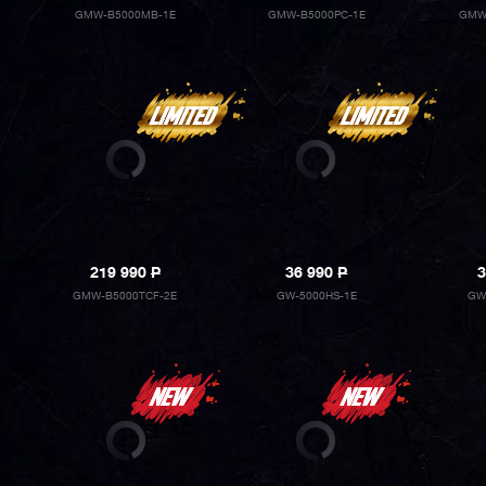
GMW-B5000MB-1E
GMW-B5000PC-1E
GMW
219 990
P
36 990
P
3
GMW-B5000TCF-2E
GW-5000HS-1E
GW