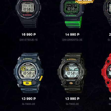
16 990
P
14 990
P
2
DW-5750UE-1E
DW-D5600TD-3E
G-
13 990
P
13 990
P
1
G-7900-2E
G-7900-3E
G