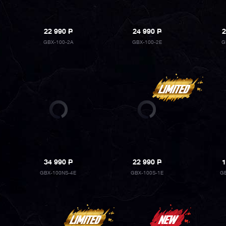
22 990
P
24 990
P
2
GBX-100-2A
GBX-100-2E
G
34 990
P
22 990
P
1
GBX-100NS-4E
GBX-100S-1E
GB