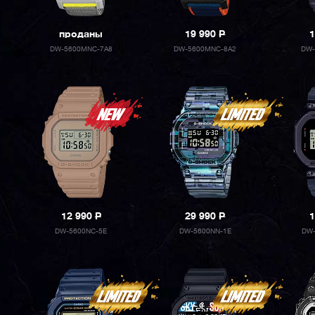
проданы
19 990
P
1
DW-5600MNC-7A8
DW-5600MNC-8A2
DW-
12 990
P
29 990
P
1
DW-5600NC-5E
DW-5600NN-1E
DW-