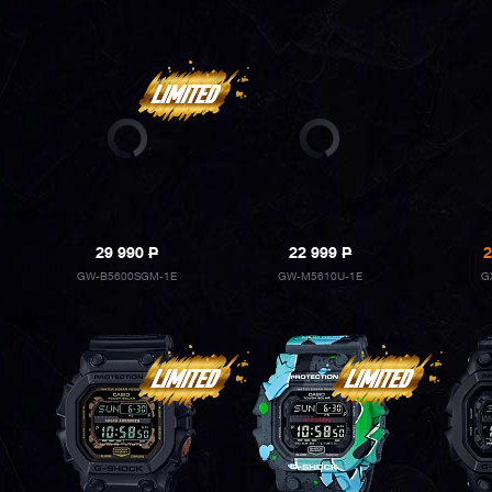
29 990
P
22 999
P
2
GW-B5600SGM-1E
GW-M5610U-1E
G