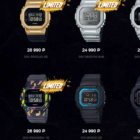
28 990
P
24 990
P
2
GM-5600UG-9E
GM-5600YM-8A8
GM
26 990
P
24 990
P
3
GM-5640GEM-1E
GW-B5600-2E
GW-