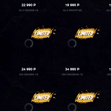
22 990
P
19 990
P
1
GLX-5600KB-1E
GLX-5600RT-9E
GLX
24 990
P
34 990
P
1
GM-5600BM-1E
GM-5600BWD-1E
GM