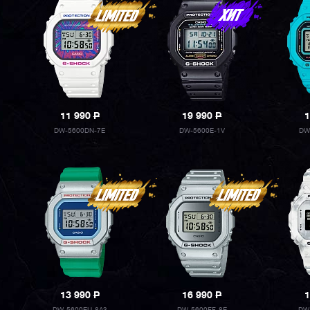
11 990
P
19 990
P
1
DW-5600DN-7E
DW-5600E-1V
DW
13 990
P
16 990
P
1