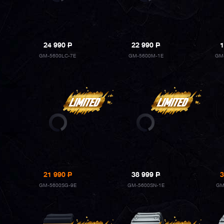
24 990
P
22 990
P
1
GM-5600LC-7E
GM-5600M-1E
GM
21 990
P
38 999
P
3
GM-5600SG-9E
GM-5600SN-1E
GM