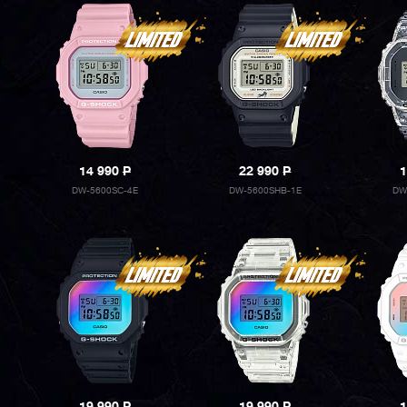
14 990
P
22 990
P
1
DW-5600SC-4E
DW-5600SHB-1E
DW