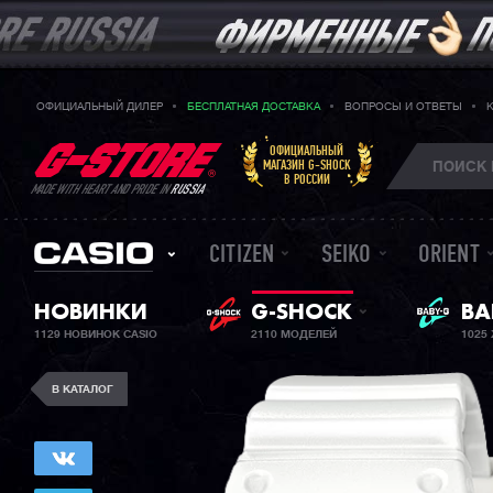
ОФИЦИАЛЬНЫЙ ДИЛЕР
БЕСПЛАТНАЯ ДОСТАВКА
ВОПРОСЫ И ОТВЕТЫ
ОФИЦИАЛЬНЫЙ
МАГАЗИН G-SHOCK
В РОССИИ
MADE WITH HEART AND PRIDE IN
RUSSIA
CITIZEN
SEIKO
ORIENT
НОВИНКИ
G-SHOCK
ЖЕ
BA
1129 НОВИНОК CASIO
2110 МОДЕЛЕЙ
1025
В КАТАЛОГ