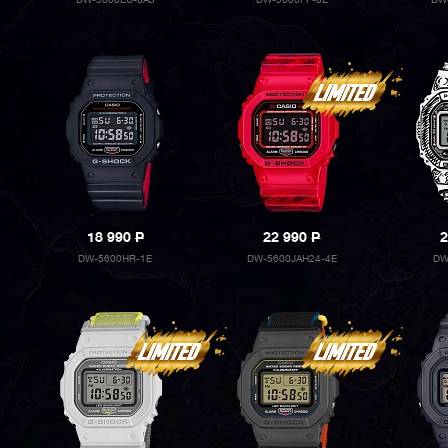
DW-5600EU-8A3
DW-5600FF-8E
DW
18 990
P
22 990
P
2
DW-5600HR-1E
DW-5600JAH24-4E
DW