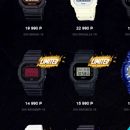
19 990
P
22 990
P
1
DW-5600AI-1E
DW-5600AL24-7E
DW
14 990
P
15 990
P
1
DW-5600BBR-1E
DW-5600BCE-1E
DW-