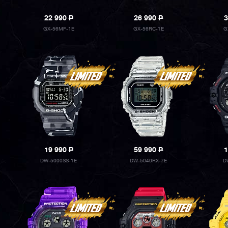
22 990
P
26 990
P
3
GX-56MF-1E
GX-56RC-1E
G
19 990
P
59 990
P
1
DW-5000SS-1E
DW-5040RX-7E
D