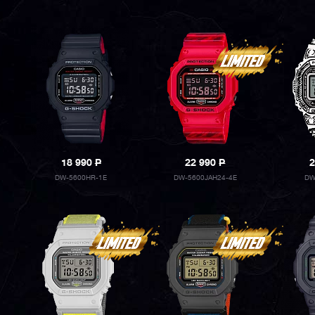
18 990
P
22 990
P
2
DW-5600HR-1E
DW-5600JAH24-4E
DW