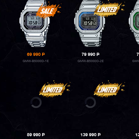
69 990
P
79 990
P
7
GMW-B5000D-1E
GMW-B5000D-2E
GMW
89 990
P
139 990
P
1