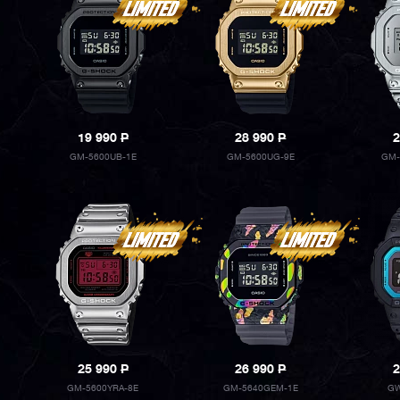
19 990
P
28 990
P
2
GM-5600UB-1E
GM-5600UG-9E
GM-
25 990
P
26 990
P
2
GM-5600YRA-8E
GM-5640GEM-1E
GW