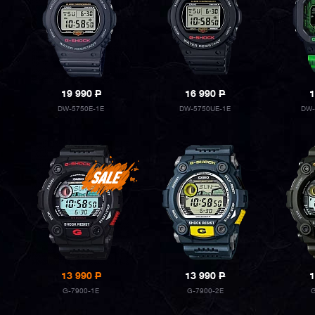
19 990
P
16 990
P
1
DW-5750E-1E
DW-5750UE-1E
DW-
13 990
P
13 990
P
1
G-7900-1E
G-7900-2E