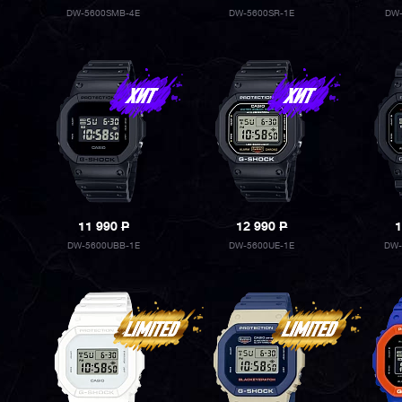
DW-5600SMB-4E
DW-5600SR-1E
DW-
11 990
P
12 990
P
1
DW-5600UBB-1E
DW-5600UE-1E
DW-