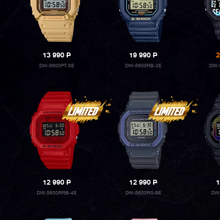
13 990
P
19 990
P
2
DW-5600PT-5E
DW-5600RB-2E
DW-
12 990
P
12 990
P
1
DW-5600RRB-4E
DW-5600RS-8E
DW