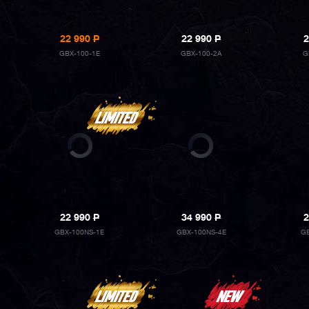
22 990
P
22 990
P
2
GBX-100-1E
GBX-100-2A
G
22 990
P
34 990
P
2
GBX-100NS-1E
GBX-100NS-4E
GB