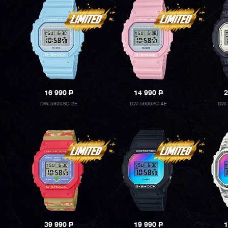
16 990
P
14 990
P
2
DW-5600SC-2E
DW-5600SC-4E
DW-
39 990
P
19 990
P
1