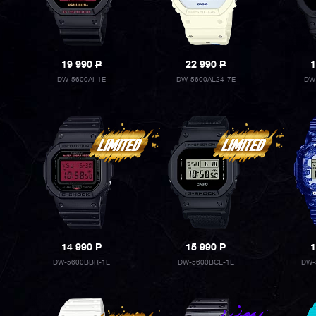
19 990
P
22 990
P
1
DW-5600AI-1E
DW-5600AL24-7E
DW
14 990
P
15 990
P
1
DW-5600BBR-1E
DW-5600BCE-1E
DW-