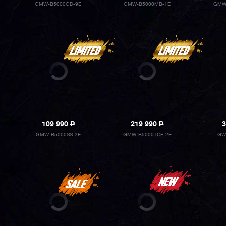
GMW-B5000GD-9E
GMW-B5000MB-1E
GMW
109 990
P
219 990
P
3
GMW-B5000SS-2E
GMW-B5000TCF-2E
GW