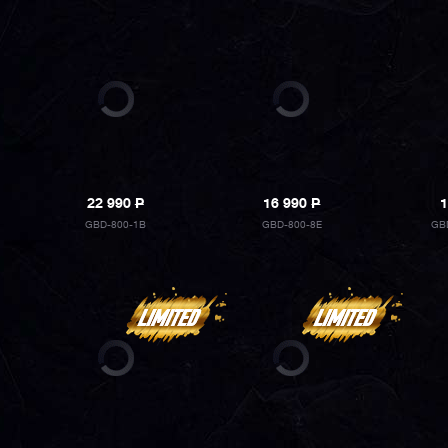
22 990
P
16 990
P
1
GBD-800-1B
GBD-800-8E
GB