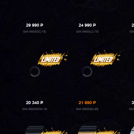
29 990
P
24 990
P
2
GM-5600GC-1E
GM-5600LC-7E
GM
20 340
P
21 990
P
3
GM-5600SCM-1E
GM-5600SG-9E
GM