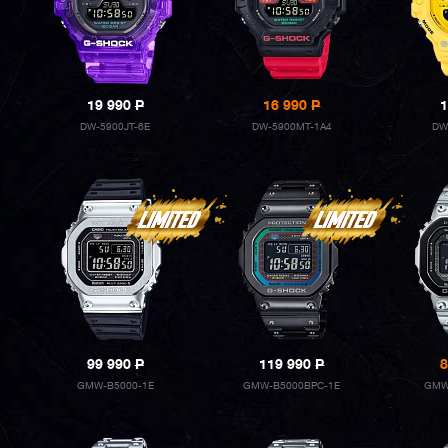
19 990
P
16 990
P
1
DW-5900JT-6E
DW-5900MT-1A4
DW
99 990
P
119 990
P
8
GMW-B5000-1E
GMW-B5000BPC-1E
GMW