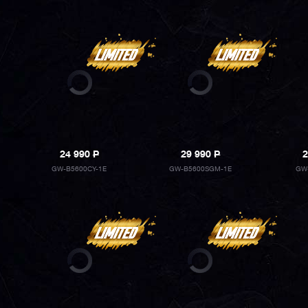
24 990
P
29 990
P
2
GW-B5600CY-1E
GW-B5600SGM-1E
GW