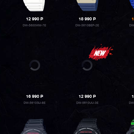
12 990
P
18 990
P
1
DW-5600WW-7E
DW-5610BEP-2E
DW
16 990
P
12 990
P
1
DW-5610SU-8E
DW-5610UU-3E
DW