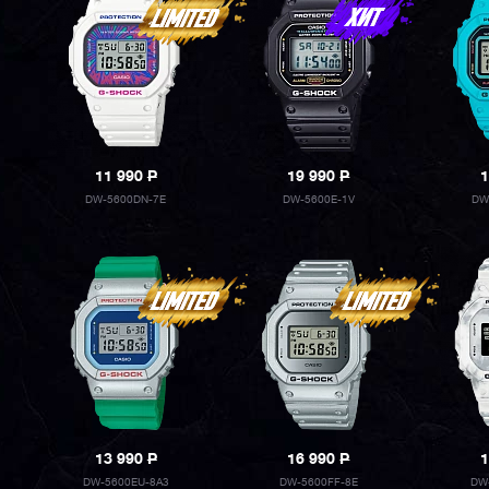
11 990
P
19 990
P
1
DW-5600DN-7E
DW-5600E-1V
DW
13 990
P
16 990
P
1
DW-5600EU-8A3
DW-5600FF-8E
DW