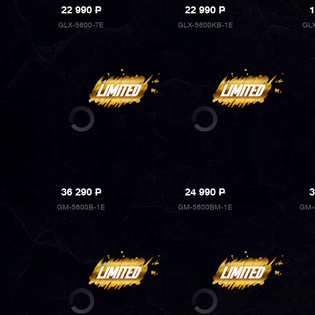
22 990
P
22 990
P
1
GLX-5600-7E
GLX-5600KB-1E
GL
36 290
P
24 990
P
3
GM-5600B-1E
GM-5600BM-1E
GM-