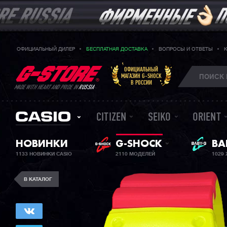
ОФИЦИАЛЬНЫЙ ДИЛЕР
БЕСПЛАТНАЯ ДОСТАВКА
ВОПРОСЫ И ОТВЕТЫ
ОФИЦИАЛЬНЫЙ
МАГАЗИН G-SHOCK
В РОССИИ
MADE WITH HEART AND PRIDE IN
RUSSIA
CITIZEN
SEIKO
ORIENT
НОВИНКИ
G-SHOCK
ЖЕ
BA
1133 НОВИНКИ CASIO
2110 МОДЕЛЕЙ
1029
В КАТАЛОГ