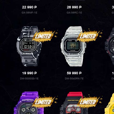
22 990
P
26 990
P
3
GX-56MF-1E
GX-56RC-1E
G
19 990
P
59 990
P
1
DW-5000SS-1E
DW-5040RX-7E
D