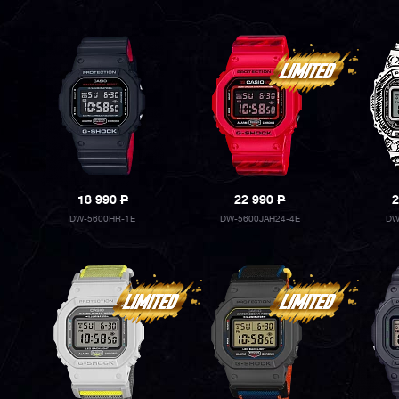
18 990
P
22 990
P
2
DW-5600HR-1E
DW-5600JAH24-4E
DW