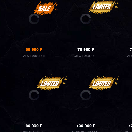
69 990
P
79 990
P
7
GMW-B5000D-1E
GMW-B5000D-2E
GMW
89 990
P
139 990
P
1