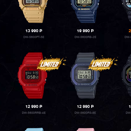
13 990
P
19 990
P
2
DW-5600PT-5E
DW-5600RB-2E
DW-
12 990
P
12 990
P
1
DW-5600RRB-4E
DW-5600RS-8E
DW