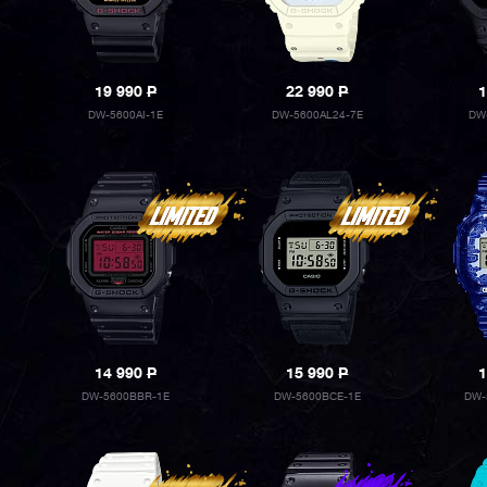
19 990
P
22 990
P
1
DW-5600AI-1E
DW-5600AL24-7E
DW
14 990
P
15 990
P
1
DW-5600BBR-1E
DW-5600BCE-1E
DW-