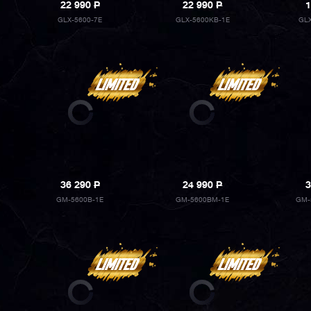
22 990
P
22 990
P
1
GLX-5600-7E
GLX-5600KB-1E
GL
36 290
P
24 990
P
3
GM-5600B-1E
GM-5600BM-1E
GM-