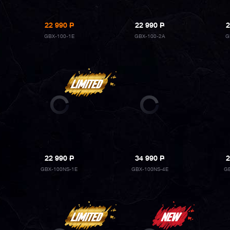
22 990
P
22 990
P
2
GBX-100-1E
GBX-100-2A
G
22 990
P
34 990
P
2
GBX-100NS-1E
GBX-100NS-4E
GB