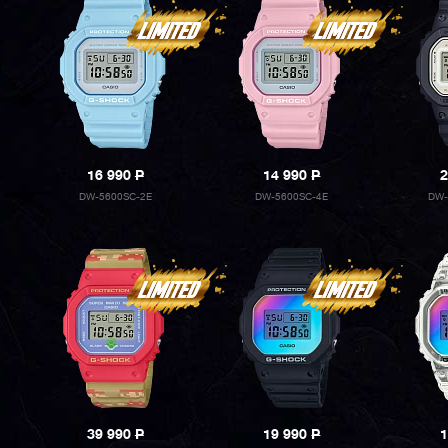
16 990
P
14 990
P
2
DW-5600SC-2E
DW-5600SC-4E
DW-
39 990
P
19 990
P
1