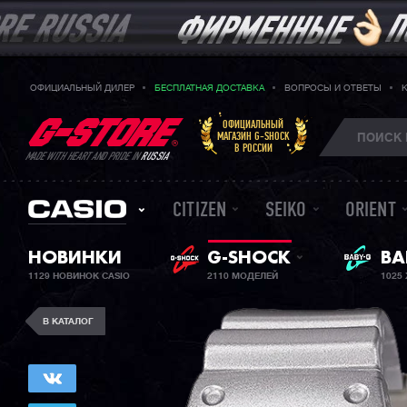
ОФИЦИАЛЬНЫЙ ДИЛЕР
БЕСПЛАТНАЯ ДОСТАВКА
ВОПРОСЫ И ОТВЕТЫ
ОФИЦИАЛЬНЫЙ
МАГАЗИН G-SHOCK
В РОССИИ
MADE WITH HEART AND PRIDE IN
RUSSIA
CITIZEN
SEIKO
ORIENT
НОВИНКИ
G-SHOCK
ЖЕ
BA
1129 НОВИНОК CASIO
2110 МОДЕЛЕЙ
1025
В КАТАЛОГ