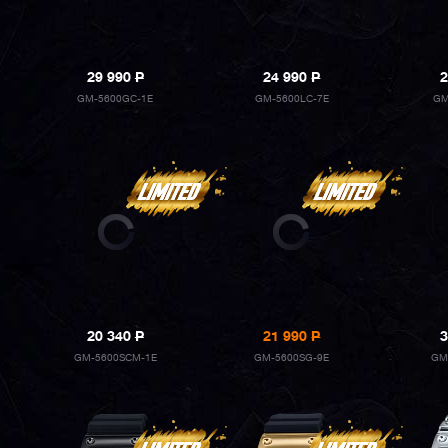
29 990
P
24 990
P
2
GM-5600GC-1E
GM-5600LC-7E
GM
20 340
P
21 990
P
3
GM-5600SCM-1E
GM-5600SG-9E
GM