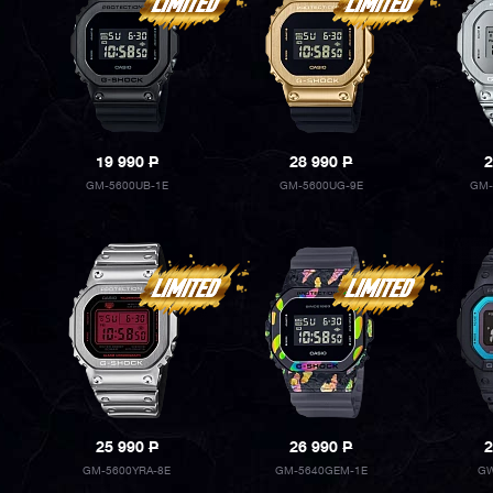
19 990
P
28 990
P
2
GM-5600UB-1E
GM-5600UG-9E
GM-
25 990
P
26 990
P
2
GM-5600YRA-8E
GM-5640GEM-1E
GW