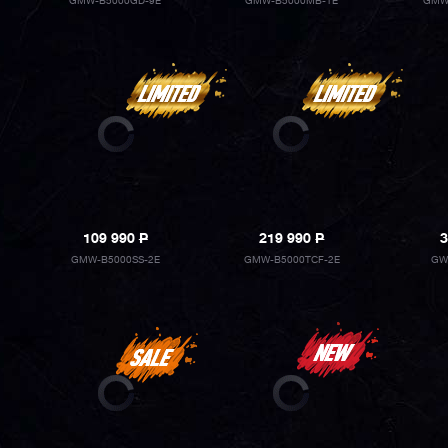
GMW-B5000GD-9E
GMW-B5000MB-1E
GMW
109 990
P
219 990
P
3
GMW-B5000SS-2E
GMW-B5000TCF-2E
GW