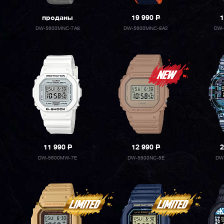
проданы
19 990
P
1
DW-5600MNC-7A8
DW-5600MNC-8A2
DW-
11 990
P
12 990
P
2
DW-5600MW-7E
DW-5600NC-5E
DW