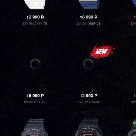
12 990
P
18 990
P
1
DW-5600WW-7E
DW-5610BEP-2E
DW
16 990
P
12 990
P
1
DW-5610SU-8E
DW-5610UU-3E
DW