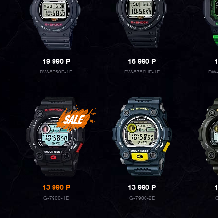
19 990
P
16 990
P
1
DW-5750E-1E
DW-5750UE-1E
DW-
13 990
P
13 990
P
1
G-7900-1E
G-7900-2E