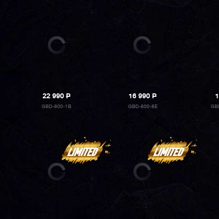
22 990
P
16 990
P
1
GBD-800-1B
GBD-800-8E
GB