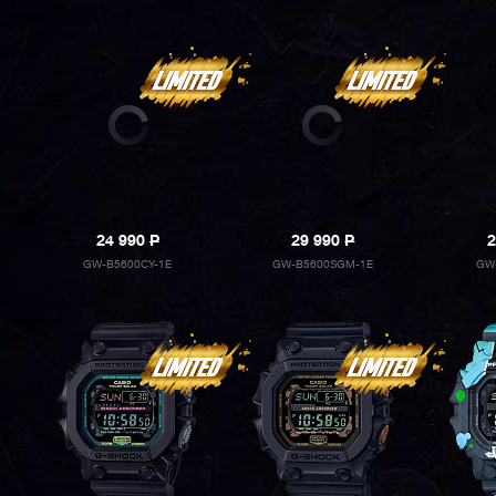
24 990
P
29 990
P
2
GW-B5600CY-1E
GW-B5600SGM-1E
GW