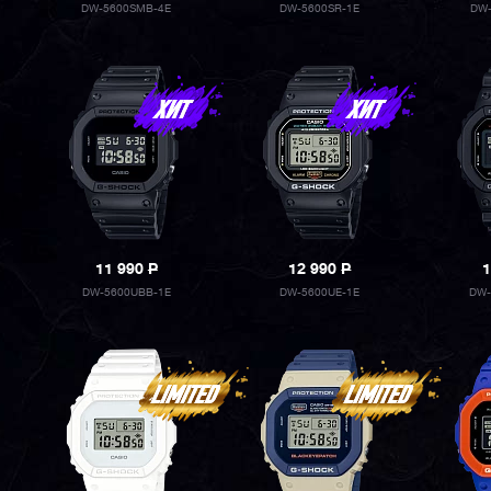
DW-5600SMB-4E
DW-5600SR-1E
DW-
11 990
P
12 990
P
1
DW-5600UBB-1E
DW-5600UE-1E
DW-