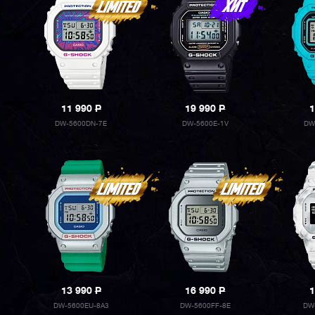
11 990
P
19 990
P
1
DW-5600DN-7E
DW-5600E-1V
DW
13 990
P
16 990
P
1
DW-5600EU-8A3
DW-5600FF-8E
DW