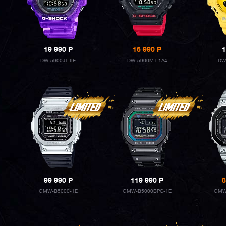
19 990
P
16 990
P
1
DW-5900JT-6E
DW-5900MT-1A4
DW
99 990
P
119 990
P
8
GMW-B5000-1E
GMW-B5000BPC-1E
GMW