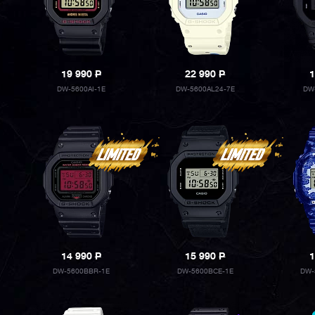
19 990
P
22 990
P
1
DW-5600AI-1E
DW-5600AL24-7E
DW
14 990
P
15 990
P
1
DW-5600BBR-1E
DW-5600BCE-1E
DW-