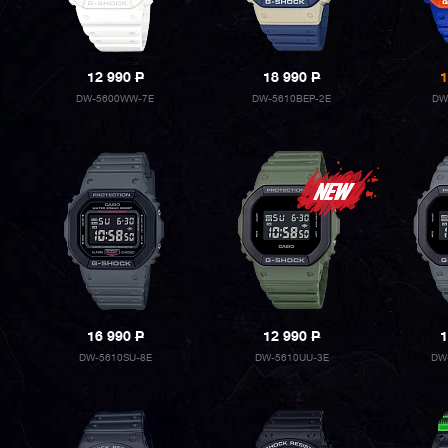
12 990
P
18 990
P
1
DW-5600WW-7E
DW-5610BEP-2E
DW
16 990
P
12 990
P
1
DW-5610SU-8E
DW-5610UU-3E
DW