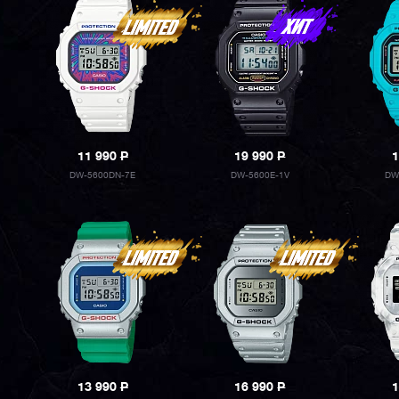
11 990
P
19 990
P
1
DW-5600DN-7E
DW-5600E-1V
DW
13 990
P
16 990
P
1