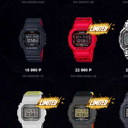
DW-5600EU-8A3
DW-5600FF-8E
DW
18 990
P
22 990
P
2
DW-5600HR-1E
DW-5600JAH24-4E
DW