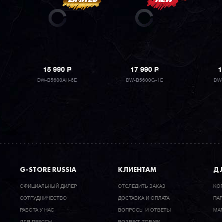
15 990
P
17 990
P
1
DW-B5600AH-6E
DW-B5600G-1E
DW
G-STORE RUSSIA
КЛИЕНТАМ
ДЛ
ОФИЦИАЛЬНЫЙ ДИЛЕР
ОТСЛЕДИТЬ ЗАКАЗ
КО
CОТРУДНИЧЕСТВО
ДОСТАВКА И ОПЛАТА
ПА
РАБОТА У НАС
ВОПРОСЫ И ОТВЕТЫ
МА
ДЛЯ ПРЕССЫ
ВОЗВРАТ ТОВАРА