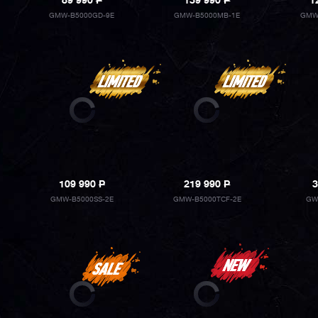
89 990
P
139 990
P
1
GMW-B5000GD-9E
GMW-B5000MB-1E
GMW
109 990
P
219 990
P
3
GMW-B5000SS-2E
GMW-B5000TCF-2E
GW