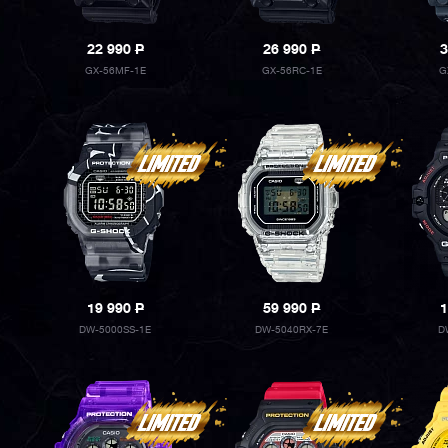
22 990
P
26 990
P
3
GX-56MF-1E
GX-56RC-1E
G
19 990
P
59 990
P
1
DW-5000SS-1E
DW-5040RX-7E
D