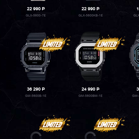
22 990
P
22 990
P
1
GLX-5600-7E
GLX-5600KB-1E
GL
36 290
P
24 990
P
3
GM-5600B-1E
GM-5600BM-1E
GM-