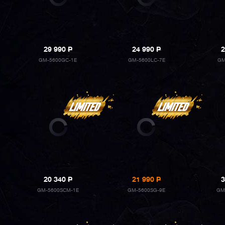
29 990
P
24 990
P
2
GM-5600GC-1E
GM-5600LC-7E
GM
20 340
P
21 990
P
3
GM-5600SCM-1E
GM-5600SG-9E
GM