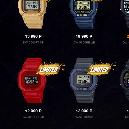
13 990
P
19 990
P
2
DW-5600PT-5E
DW-5600RB-2E
DW-
12 990
P
12 990
P
1
DW-5600RRB-4E
DW-5600RS-8E
DW