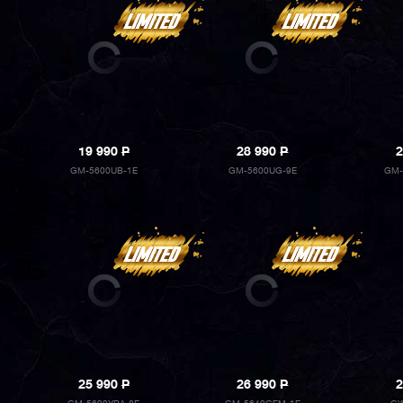
19 990
P
28 990
P
2
GM-5600UB-1E
GM-5600UG-9E
GM-
25 990
P
26 990
P
2