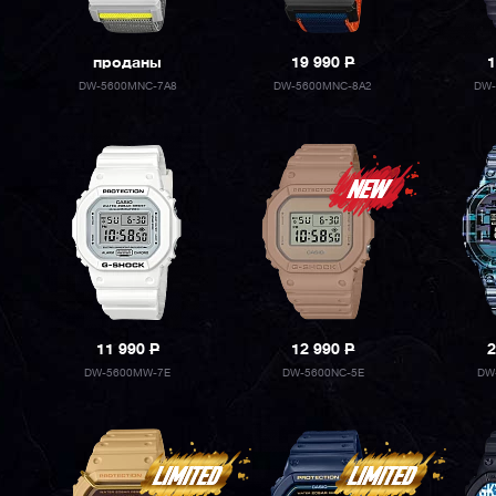
проданы
19 990
P
1
DW-5600MNC-7A8
DW-5600MNC-8A2
DW-
11 990
P
12 990
P
2
DW-5600MW-7E
DW-5600NC-5E
DW