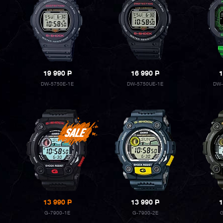
19 990
P
16 990
P
1
DW-5750E-1E
DW-5750UE-1E
DW-
13 990
P
13 990
P
1
G-7900-1E
G-7900-2E