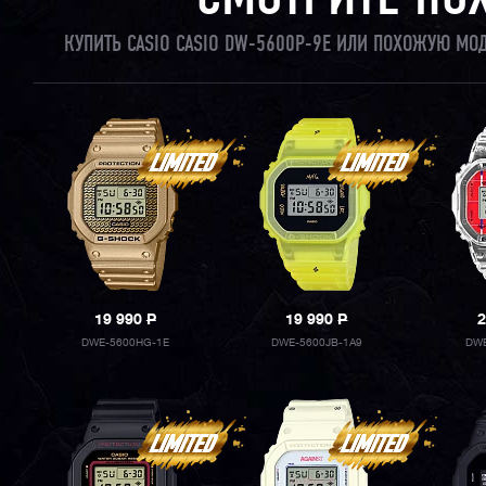
СМОТРИТЕ ПО
КУПИТЬ CASIO CASIO DW-5600P-9E ИЛИ ПОХОЖУЮ МО
19 990
P
19 990
P
2
DWE-5600HG-1E
DWE-5600JB-1A9
DWE