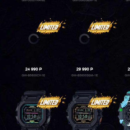
GM-5600YRA-8E
GM-5640GEM-1E
GW
24 990
P
29 990
P
2
GW-B5600CY-1E
GW-B5600SGM-1E
GW