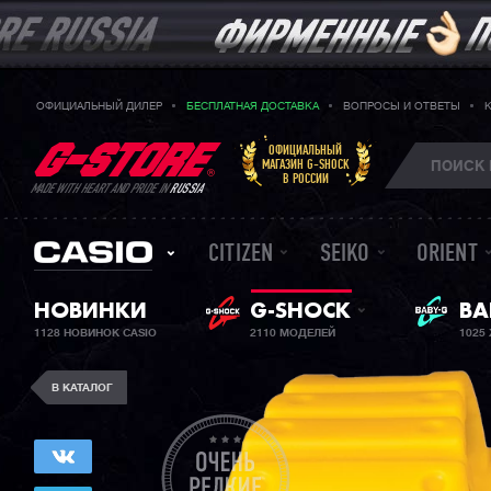
ОФИЦИАЛЬНЫЙ ДИЛЕР
БЕСПЛАТНАЯ ДОСТАВКА
ВОПРОСЫ И ОТВЕТЫ
ОФИЦИАЛЬНЫЙ
МАГАЗИН G-SHOCK
В РОССИИ
MADE WITH HEART AND PRIDE IN
RUSSIA
CITIZEN
SEIKO
ORIENT
НОВИНКИ
G-SHOCK
ЖЕ
BA
1128 НОВИНОК CASIO
2110 МОДЕЛЕЙ
1025
В КАТАЛОГ