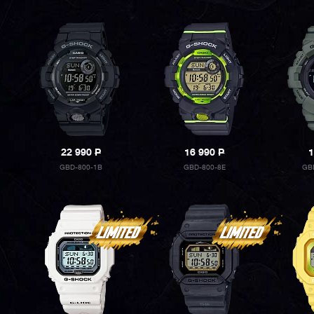
22 990
P
16 990
P
1
GBD-800-1B
GBD-800-8E
GB