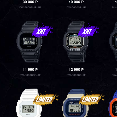
39 990
P
19 990
P
1
DW-5600SMB-4E
DW-5600SR-1E
DW-
11 990
P
12 990
P
1
DW-5600UBB-1E
DW-5600UE-1E
DW-