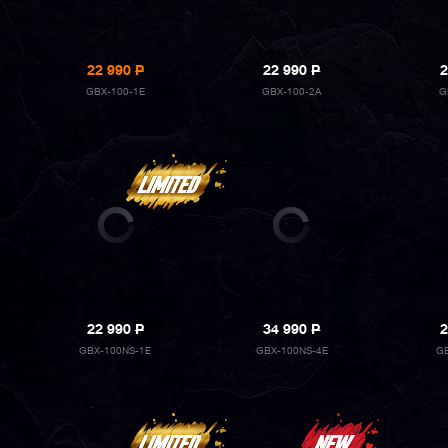
22 990
P
22 990
P
2
GBX-100-1E
GBX-100-2A
G
22 990
P
34 990
P
2
GBX-100NS-1E
GBX-100NS-4E
GB