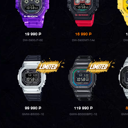
19 990
P
16 990
P
1
DW-5900JT-6E
DW-5900MT-1A4
DW
99 990
P
119 990
P
8
GMW-B5000-1E
GMW-B5000BPC-1E
GMW