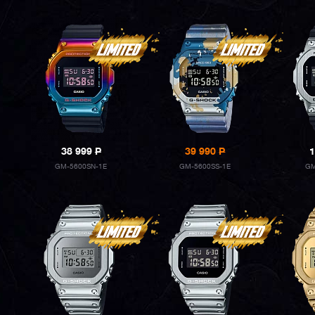
38 999
P
39 990
P
1
GM-5600SN-1E
GM-5600SS-1E
GM