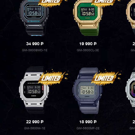
34 990
P
19 990
P
2
GM-5600BWD-1E
GM-5600CL-3E
GM
22 990
P
18 990
P
2
GM-5600M-1E
GM-5600MF-2E
GM