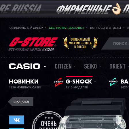
ОФИЦИАЛЬНЫЙ ДИЛЕР
БЕСПЛАТНАЯ ДОСТАВКА
ВОПРОСЫ И ОТВЕТЫ
ОФИЦИАЛЬНЫЙ
МАГАЗИН G-SHOCK
В РОССИИ
MADE WITH HEART AND PRIDE IN
RUSSIA
CITIZEN
SEIKO
ORIENT
НОВИНКИ
G-SHOCK
ЖЕ
BA
1129 НОВИНОК CASIO
2110 МОДЕЛЕЙ
1025
В КАТАЛОГ