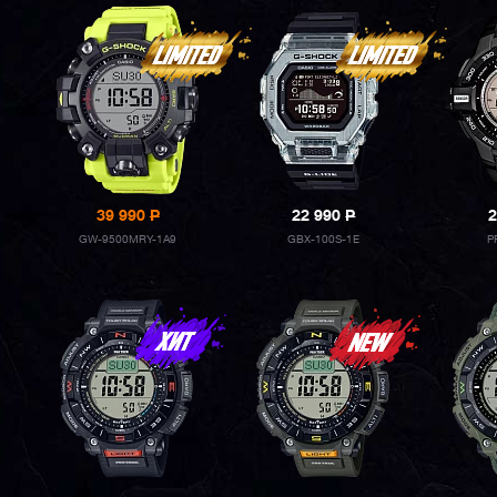
39 990
P
22 990
P
2
GW-9500MRY-1A9
GBX-100S-1E
P