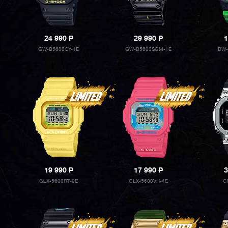
24 990
P
29 990
P
1
GW-B5600CY-1E
GW-B5600SGM-1E
DW-
19 990
P
17 990
P
3
GLX-5600RT-9E
GLX-5600VH-4E
G