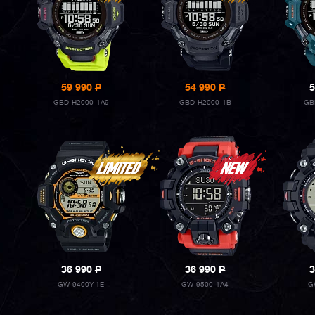
59 990
P
54 990
P
5
GBD-H2000-1A9
GBD-H2000-1B
GB
36 990
P
36 990
P
3
GW-9400Y-1E
GW-9500-1A4
G