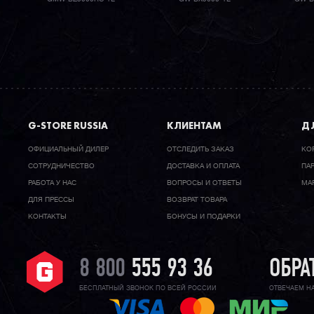
G-STORE RUSSIA
КЛИЕНТАМ
ДЛ
ОФИЦИАЛЬНЫЙ ДИЛЕР
ОТСЛЕДИТЬ ЗАКАЗ
КО
CОТРУДНИЧЕСТВО
ДОСТАВКА И ОПЛАТА
ПА
РАБОТА У НАС
ВОПРОСЫ И ОТВЕТЫ
МА
ДЛЯ ПРЕССЫ
ВОЗВРАТ ТОВАРА
КОНТАКТЫ
БОНУСЫ И ПОДАРКИ
8 800
555 93 36
ОБРА
БЕСПЛАТНЫЙ ЗВОНОК ПО ВСЕЙ РОССИИ
ОТВЕЧАЕМ Н