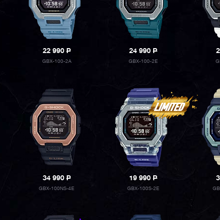
22 990
P
24 990
P
2
GBX-100-2A
GBX-100-2E
G
34 990
P
19 990
P
3
GBX-100NS-4E
GBX-100S-2E
GB