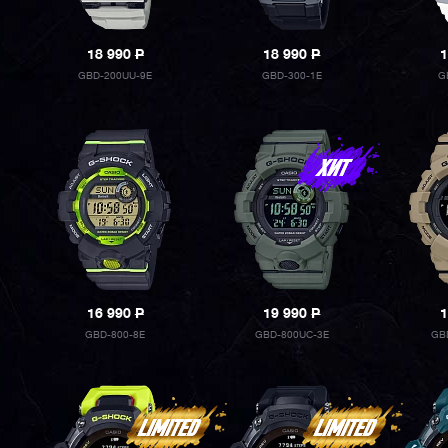
18 990
P
18 990
P
1
GBD-200UU-9E
GBD-300-1E
G
16 990
P
19 990
P
1
GBD-800-8E
GBD-800UC-3E
GB