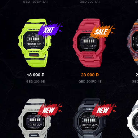
GBD-100SM-4A1
GBD-200-1A1
G
18 990
P
23 990
P
2
GBD-200-9E
GBD-200RD-4E
GBD