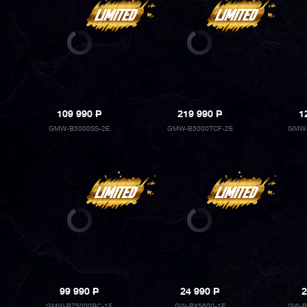
109 990
P
219 990
P
1
GMW-B5000SS-2E
GMW-B5000TCF-2E
GMW-
99 990
P
24 990
P
2
GMW-BZ5000RC-1E
GW-BX5600-1E
GW-B