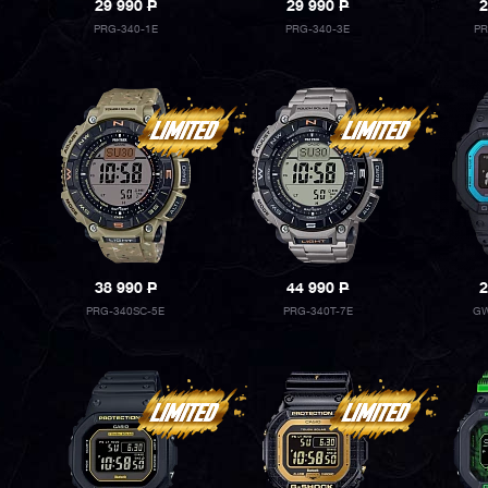
29 990
P
29 990
P
2
PRG-340-1E
PRG-340-3E
PR
38 990
P
44 990
P
2
PRG-340SC-5E
PRG-340T-7E
GW