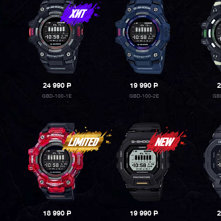
24 990
P
19 990
P
2
GBD-100-1E
GBD-100-2E
GB
18 990
P
19 990
P
2