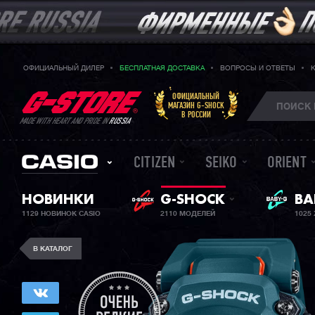
ОФИЦИАЛЬНЫЙ ДИЛЕР
БЕСПЛАТНАЯ ДОСТАВКА
ВОПРОСЫ И ОТВЕТЫ
ОФИЦИАЛЬНЫЙ
МАГАЗИН G-SHOCK
В РОССИИ
MADE WITH HEART AND PRIDE IN
RUSSIA
CITIZEN
SEIKO
ORIENT
ЖЕ
НОВИНКИ
G-SHOCK
BA
1129 НОВИНОК CASIO
2110 МОДЕЛЕЙ
1025
В КАТАЛОГ