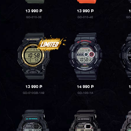
13 990
P
13 990
P
1
GD-010-3E
GD-010-4E
GD
13 990
P
14 990
P
1
GD-010GB-1A9
GD-100-1A
G