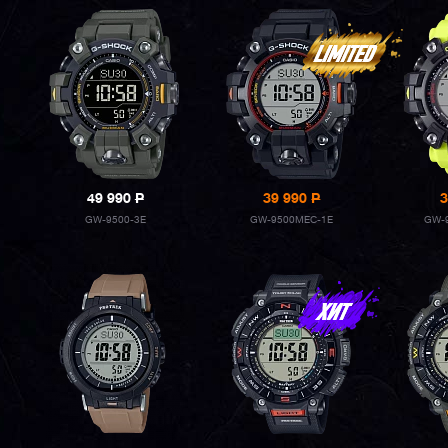
49 990
P
39 990
P
3
GW-9500-3E
GW-9500MEC-1E
GW-