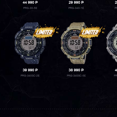
44 990
P
29 990
P
2
PRG-30-5E
PRG-340-1E
P
39 990
P
38 990
P
4
PRG-340SC-2E
PRG-340SC-5E
P