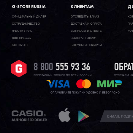
G-STORE RUSSIA
КЛИЕНТАМ
ДЛ
ОФИЦИАЛЬНЫЙ ДИЛЕР
ОТСЛЕДИТЬ ЗАКАЗ
КО
CОТРУДНИЧЕСТВО
ДОСТАВКА И ОПЛАТА
ПА
РАБОТА У НАС
ВОПРОСЫ И ОТВЕТЫ
МА
ДЛЯ ПРЕССЫ
ВОЗВРАТ ТОВАРА
КОНТАКТЫ
БОНУСЫ И ПОДАРКИ
8 800
555 93 36
ОБРА
БЕСПЛАТНЫЙ ЗВОНОК ПО ВСЕЙ РОССИИ
ОТВЕЧАЕМ Н
ОПЛАЧИВАЙТЕ ПОКУПКИ УДОБНО И БЕЗОПАСНО