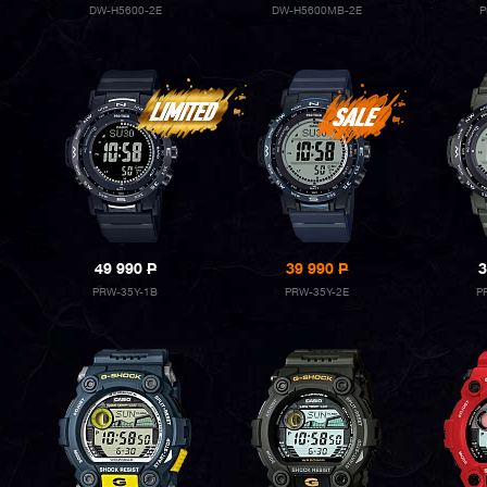
DW-H5600-2E
DW-H5600MB-2E
P
49 990
P
39 990
P
3
PRW-35Y-1B
PRW-35Y-2E
P