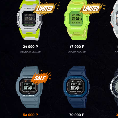
24 990
P
17 990
P
1
GD-B500MW-8E
GD-B500S-3E
GD
54 990
P
79 990
P
3