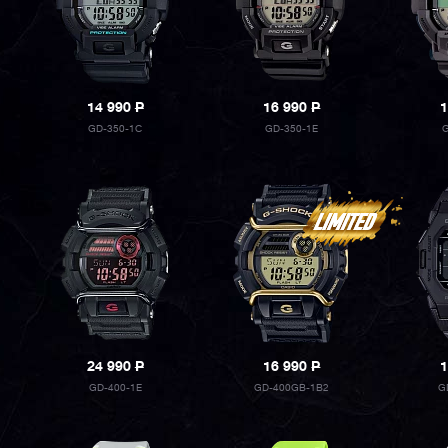
14 990
P
16 990
P
1
GD-350-1C
GD-350-1E
G
24 990
P
16 990
P
1
GD-400-1E
GD-400GB-1B2
G