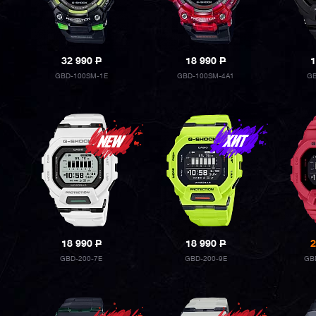
32 990
P
18 990
P
1
GBD-100SM-1E
GBD-100SM-4A1
GB
18 990
P
18 990
P
2
GBD-200-7E
GBD-200-9E
GB