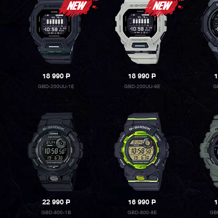
18 990
P
18 990
P
1
GBD-200UU-1E
GBD-200UU-9E
G
22 990
P
16 990
P
1
GBD-800-1B
GBD-800-8E
GB