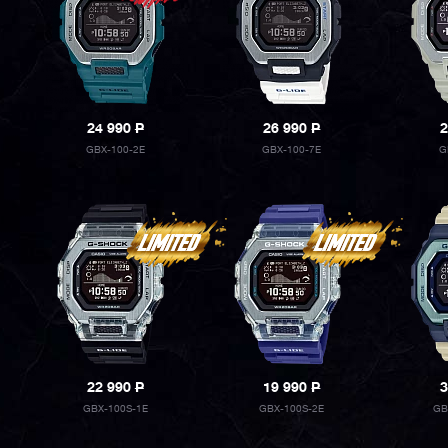
24 990
P
26 990
P
2
GBX-100-2E
GBX-100-7E
G
22 990
P
19 990
P
3
GBX-100S-1E
GBX-100S-2E
GB