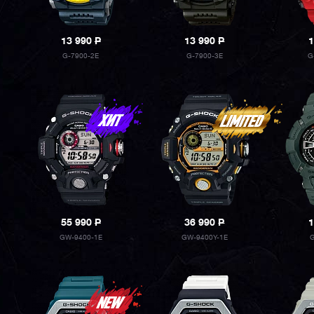
13 990
P
13 990
P
1
G-7900-2E
G-7900-3E
G
55 990
P
36 990
P
1
GW-9400-1E
GW-9400Y-1E