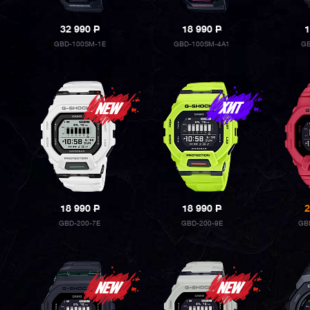
32 990
P
18 990
P
1
GBD-100SM-1E
GBD-100SM-4A1
GB
18 990
P
18 990
P
2
GBD-200-7E
GBD-200-9E
GB