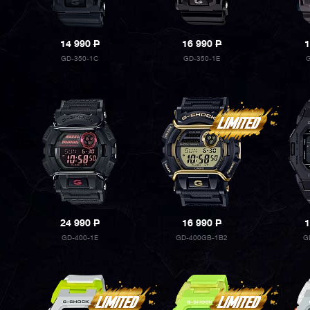
14 990
P
16 990
P
1
GD-350-1C
GD-350-1E
G
24 990
P
16 990
P
1
GD-400-1E
GD-400GB-1B2
G