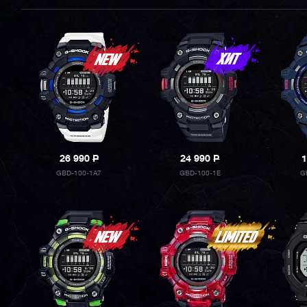
26 990
P
24 990
P
1
GBD-100-1A7
GBD-100-1E
G