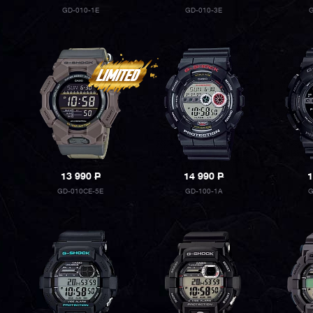
GD-010-1E
GD-010-3E
G
13 990
P
14 990
P
1
GD-010CE-5E
GD-100-1A
G