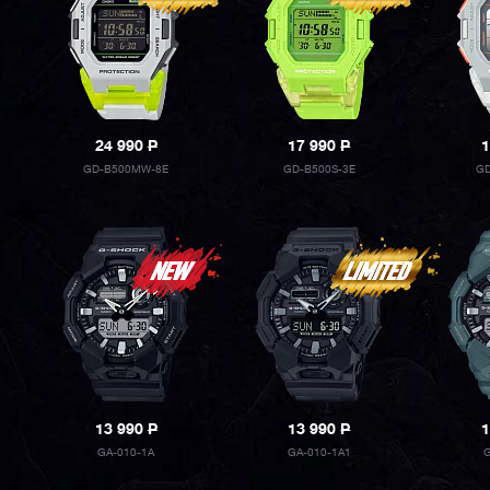
24 990
P
17 990
P
1
GD-B500MW-8E
GD-B500S-3E
GD
13 990
P
13 990
P
1
GA-010-1A
GA-010-1A1