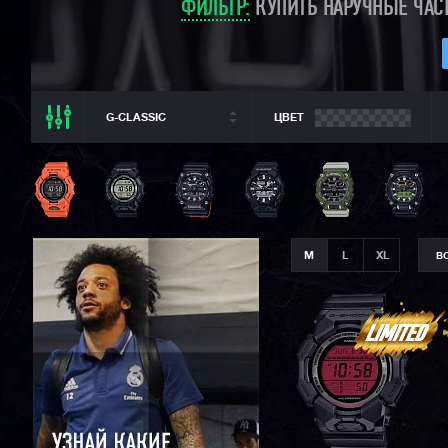
ФИЛЬТР:
КУПИТЬ НАРУЧНЫЕ ЧАСЫ
G-CLASSIC
ЦВЕТ
ВСЕ РАЗДЕЛЫ
ВСЕ CASIO
CASIO G-SHOCK
CASIO BABY-G
M
L
XL
В
CASIO PRO TREK
CASIO EDIFICE
CITIZEN
SEIKO
ORIENT