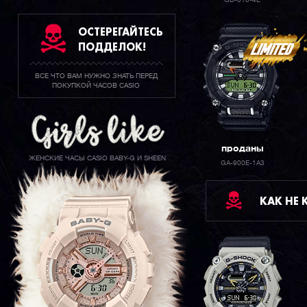
GD-010-4E
ОСТЕРЕГАЙТЕСЬ
ПОДДЕЛОК!
ВСЕ ЧТО ВАМ НУЖНО ЗНАТЬ ПЕРЕД
ПОКУПКОЙ ЧАСОВ CASIO
проданы
ЖЕНСКИЕ ЧАСЫ CASIO BABY-G И SHEEN
GA-900E-1A3
КАК НЕ