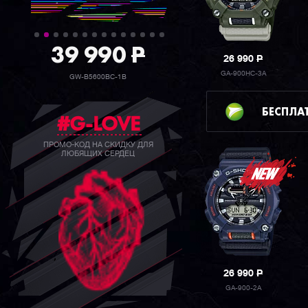
39 990
P
26 990
P
GA-900HC-3A
GW-B5600BC-1B
БЕСПЛА
#G-LOVE
ПРОМО-КОД НА СКИДКУ ДЛЯ
ЛЮБЯЩИХ СЕРДЕЦ
26 990
P
GA-900-2A