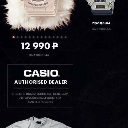
проданы
GA-900HC-5A
12 990
P
BA-110XCP-4A
AUTHORISED DEALER
G-STORE RUSSIA ЯВЛЯЕТСЯ ВЕДУЩИМ
АВТОРИЗОВАНЫМ ДИЛЕРОМ
CASIO В РОССИИ