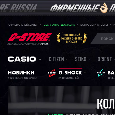
ОФИЦИАЛЬНЫЙ ДИЛЕР
БЕСПЛАТНАЯ ДОСТАВКА
ВОПРОСЫ И ОТВЕТЫ
ОФИЦИАЛЬНЫЙ
МАГАЗИН G-SHOCK
В РОССИИ
MADE WITH HEART AND PRIDE IN
RUSSIA
CITIZEN
SEIKO
ORIENT
НОВИНКИ
G-SHOCK
ЖЕ
BA
1129 НОВИНОК CASIO
2110 МОДЕЛЕЙ
1025
КОЛ