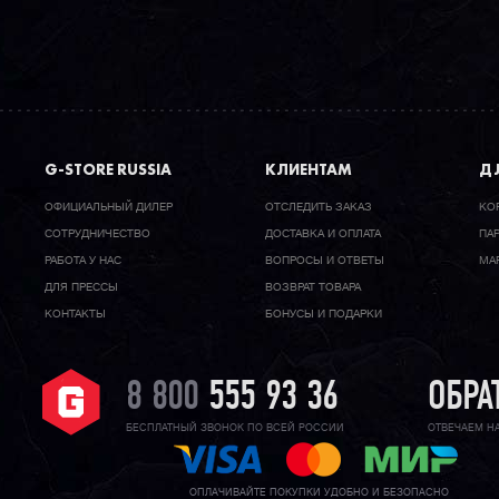
G-STORE RUSSIA
КЛИЕНТАМ
ДЛ
ОФИЦИАЛЬНЫЙ ДИЛЕР
ОТСЛЕДИТЬ ЗАКАЗ
КО
CОТРУДНИЧЕСТВО
ДОСТАВКА И ОПЛАТА
ПА
РАБОТА У НАС
ВОПРОСЫ И ОТВЕТЫ
МА
ДЛЯ ПРЕССЫ
ВОЗВРАТ ТОВАРА
КОНТАКТЫ
БОНУСЫ И ПОДАРКИ
8 800
555 93 36
ОБРА
БЕСПЛАТНЫЙ ЗВОНОК ПО ВСЕЙ РОССИИ
ОТВЕЧАЕМ Н
ОПЛАЧИВАЙТЕ ПОКУПКИ УДОБНО И БЕЗОПАСНО