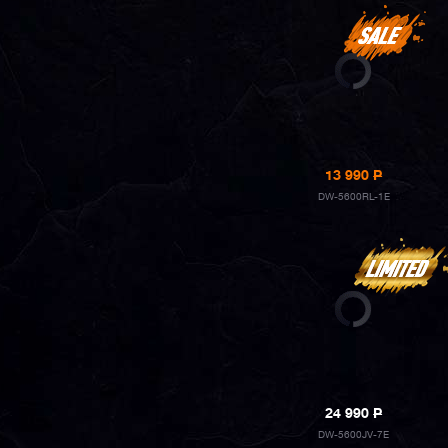
13 990
P
DW-5600RL-1E
24 990
P
DW-5600JV-7E