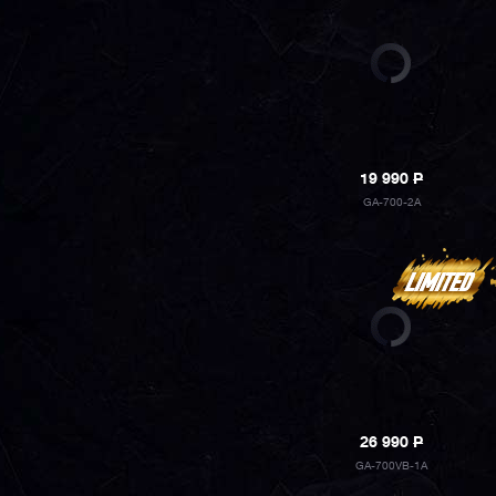
19 990
P
GA-700-2A
26 990
P
GA-700VB-1A