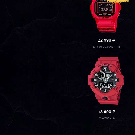
22 990
P
DW-5600JAH24-4E
13 990
P
GA-700-4A