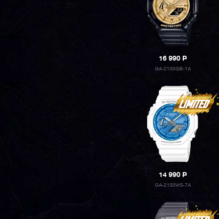
16 990
P
GA-2100GB-1A
14 990
P
GA-2100WS-7A