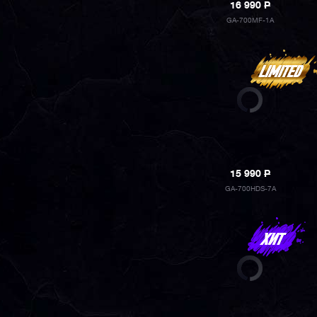
16 990
P
GA-700MF-1A
15 990
P
GA-700HDS-7A