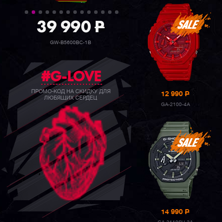
39 990
P
GW-B5600BC-1B
#G-LOVE
ПРОМО-КОД НА СКИДКУ ДЛЯ
12 990
P
ЛЮБЯЩИХ СЕРДЕЦ
GA-2100-4A
14 990
P