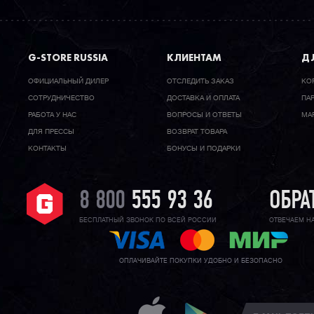
G-STORE RUSSIA
КЛИЕНТАМ
ДЛ
ОФИЦИАЛЬНЫЙ ДИЛЕР
ОТСЛЕДИТЬ ЗАКАЗ
КО
CОТРУДНИЧЕСТВО
ДОСТАВКА И ОПЛАТА
ПА
РАБОТА У НАС
ВОПРОСЫ И ОТВЕТЫ
МА
ДЛЯ ПРЕССЫ
ВОЗВРАТ ТОВАРА
КОНТАКТЫ
БОНУСЫ И ПОДАРКИ
8 800
555 93 36
ОБРА
БЕСПЛАТНЫЙ ЗВОНОК ПО ВСЕЙ РОССИИ
ОТВЕЧАЕМ Н
ОПЛАЧИВАЙТЕ ПОКУПКИ УДОБНО И БЕЗОПАСНО