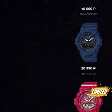
19 990
P
DW-5600E-1V
26 990
P
GBA-800-2A