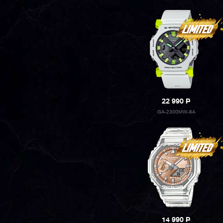
22 990
P
GA-2300MW-8A
14 990
P