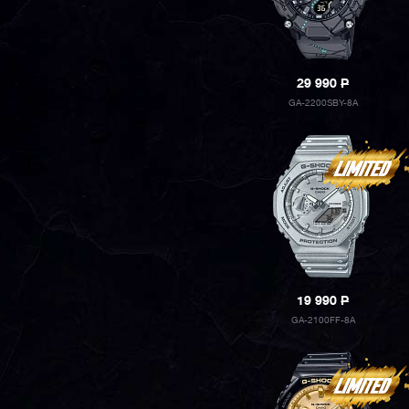
29 990
P
GA-2200SBY-8A
19 990
P
GA-2100FF-8A