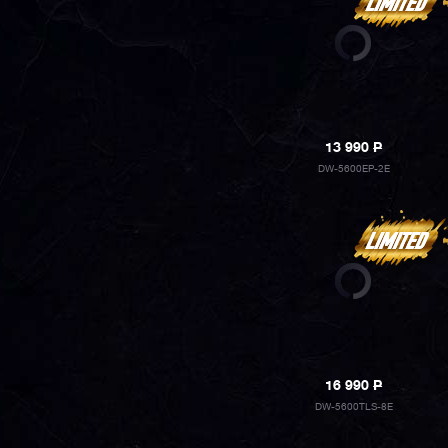
13 990
P
DW-5600EP-2E
16 990
P
DW-5600TLS-8E