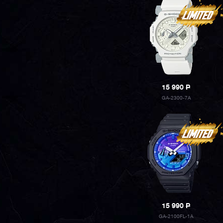
15 990
P
GA-2300-7A
15 990
P
GA-2100FL-1A