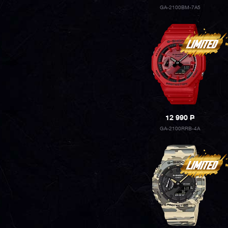
GA-2100BM-7A5
12 990
P
GA-2100RRB-4A