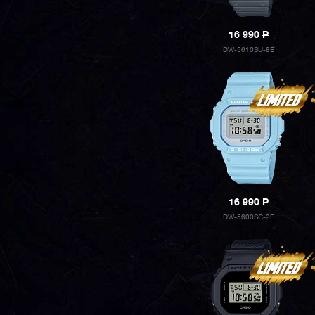
16 990
P
DW-5610SU-8E
16 990
P
DW-5600SC-2E