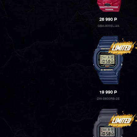
26 990
P
GBA-800EL-4A
19 990
P
DW-5600RB-2E