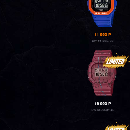
11 990
P
DW-5610SC-2E
16 990
P
DW-5600SBY-4E