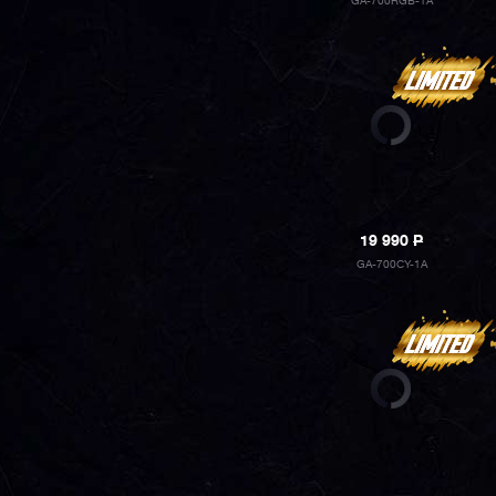
GA-700RGB-1A
19 990
P
GA-700CY-1A