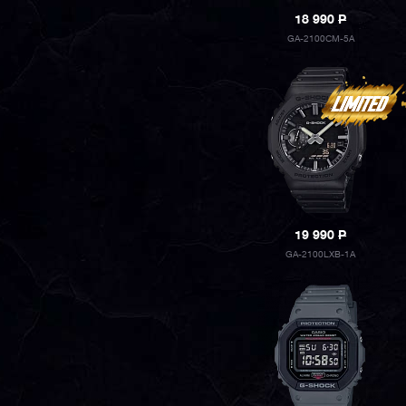
18 990
P
GA-2100CM-5A
19 990
P
GA-2100LXB-1A