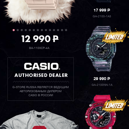
17 999
P
GA-2100-1A3
12 990
P
BA-110XCP-4A
AUTHORISED DEALER
29 990
P
GA-2100NN-1A
G-STORE RUSSIA ЯВЛЯЕТСЯ ВЕДУЩИМ
АВТОРИЗОВАНЫМ ДИЛЕРОМ
CASIO В РОССИИ