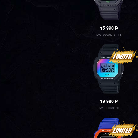
15 990
P
DW-5600MNT-1E
19 990
P
DW-5600SR-1E