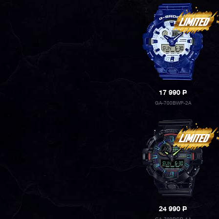
17 990
P
GA-700BWP-2A
24 990
P