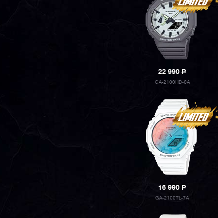
22 990
P
GA-2100HD-8A
16 990
P
GA-2100TL-7A