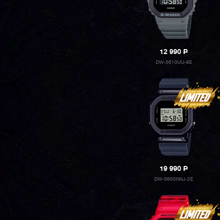
12 990
P
DW-5610UU-8E
19 990
P
DW-5600NNJ-2E