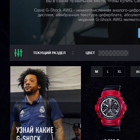
Вы в самом правильном месте, чтобы купить Ca
Casio G-Shock AWG - немногочисленная аналого-цифро
дисплея, мембранная текстура циферблата, абсолют
моделей G-Shock AWG являются 
ТЕКУЩИЙ РАЗДЕЛ
ЦВЕТ
ТЕКУЩИЙ РАЗДЕЛ
M
L
XL
В
ВСЕ CASIO
CASIO G-SHOCK
CASIO BABY-G
CASIO PRO TREK
CASIO EDIFICE
CITIZEN
SEIKO