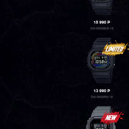
15 990
P
DW-5600BCE-1E
13 990
P
DW-5600RW-1E