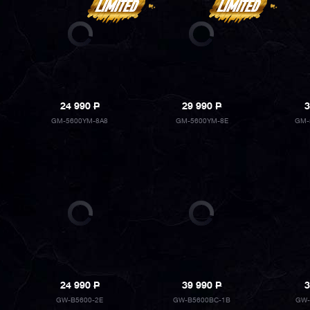
24 990
P
29 990
P
3
GM-5600YM-8A8
GM-5600YM-8E
GM-
24 990
P
39 990
P
3
GW-B5600-2E
GW-B5600BC-1B
GW-