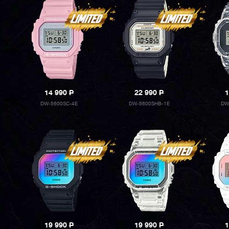
14 990
P
22 990
P
1
DW-5600SC-4E
DW-5600SHB-1E
DW
19 990
P
19 990
P
1