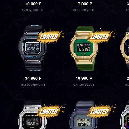
19 990
P
17 990
P
3
GLX-5600RT-9E
GLX-5600VH-4E
G
34 990
P
19 990
P
2
GM-5600BWD-1E
GM-5600CL-3E
GM