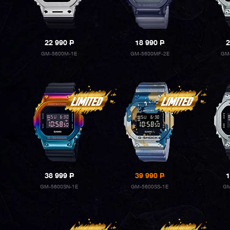
22 990
P
18 990
P
2
GM-5600M-1E
GM-5600MF-2E
GM
38 999
P
39 990
P
1
GM-5600SN-1E
GM-5600SS-1E
GM