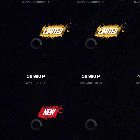
GMW-B5000PC-1E
GMW-B5000PG-9E
GMW
36 990
P
36 990
P
4
GW-5000HS-1E
GW-5000HS-7E
GW