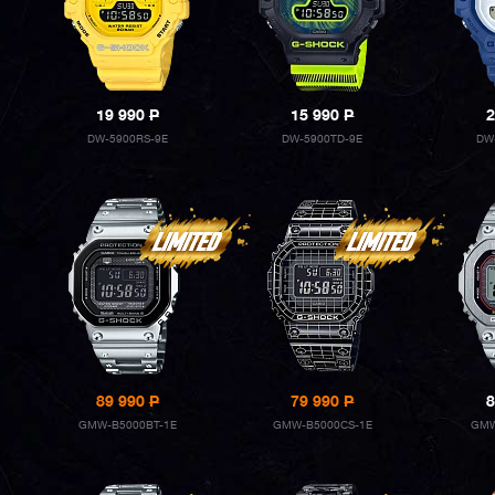
19 990
P
15 990
P
2
DW-5900RS-9E
DW-5900TD-9E
DW
89 990
P
79 990
P
8
GMW-B5000BT-1E
GMW-B5000CS-1E
GMW