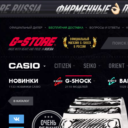
ОФИЦИАЛЬНЫЙ ДИЛЕР
БЕСПЛАТНАЯ ДОСТАВКА
ВОПРОСЫ И ОТВЕТЫ
ОФИЦИАЛЬНЫЙ
МАГАЗИН G-SHOCK
В РОССИИ
MADE WITH HEART AND PRIDE IN
RUSSIA
CITIZEN
SEIKO
ORIENT
НОВИНКИ
G-SHOCK
ЖЕ
BA
1133 НОВИНКИ CASIO
2110 МОДЕЛЕЙ
1029
В КАТАЛОГ