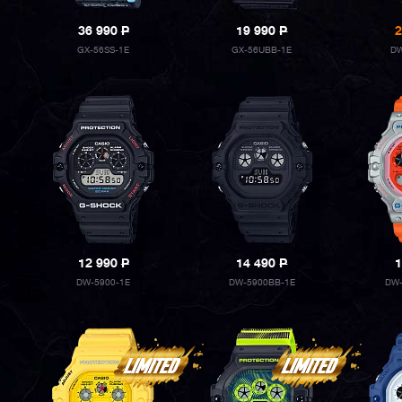
36 990
P
19 990
P
2
GX-56SS-1E
GX-56UBB-1E
DW
12 990
P
14 490
P
1
DW-5900-1E
DW-5900BB-1E
DW-