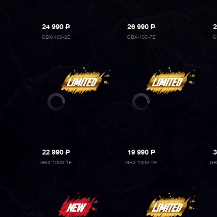
24 990
P
26 990
P
2
GBX-100-2E
GBX-100-7E
G
22 990
P
19 990
P
3
GBX-100S-1E
GBX-100S-2E
GB