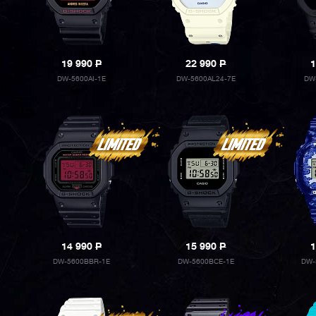
19 990
P
22 990
P
1
DW-5600AI-1E
DW-5600AL24-7E
DW
14 990
P
15 990
P
1
DW-5600BBR-1E
DW-5600BCE-1E
DW-