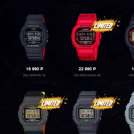
18 990
P
22 990
P
1
DW-5600HR-1E
DW-5600JAH24-4E
DW