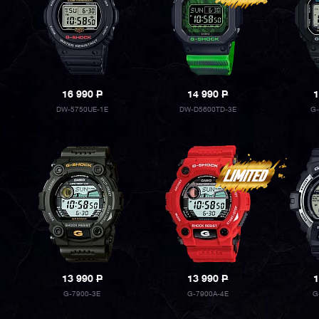
16 990
P
14 990
P
1
DW-5750UE-1E
DW-D5600TD-3E
G-
13 990
P
13 990
P
1
G-7900-3E
G-7900A-4E
G