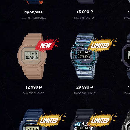
проданы
15 990
P
1
DW-5600MNC-8A2
DW-5600MNT-1E
DW-
12 990
P
29 990
P
1
DW-5600NC-5E
DW-5600NN-1E
DW-