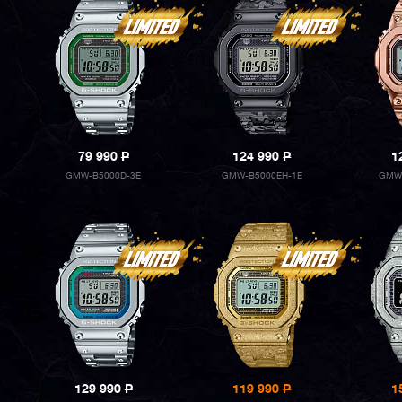
79 990
P
124 990
P
1
GMW-B5000D-3E
GMW-B5000EH-1E
GMW
129 990
P
119 990
P
1