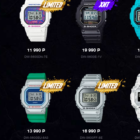
11 990
P
19 990
P
1
DW-5600DN-7E
DW-5600E-1V
DW
13 990
P
16 990
P
1
DW-5600EU-8A3
DW-5600FF-8E
DW