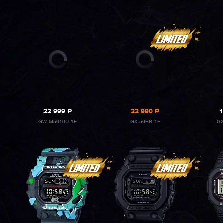
22 999
P
22 990
P
1
GW-M5610U-1E
GX-56BB-1E
GX