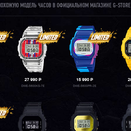
 ПОХОЖУЮ МОДЕЛЬ ЧАСОВ В ОФИЦИАЛЬНОМ МАГАЗИНЕ G-STORE
27 990
P
15 990
P
2
DWE-5600KS-7E
DWE-5600PR-2E
DWE