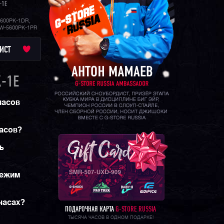
-1E
600PK-1DR,
DW-5600PK-1PR
ИСТ
-1E
часов
часов?
ь
режим
 часах?
ПОДАРОЧНАЯ КАРТА
G-STORE RUSSIA
ТЫСЯЧА ЧАСОВ В ОДНОМ ПОДАРКЕ!