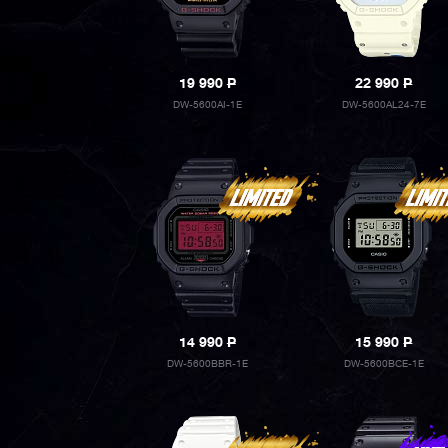
19 990
P
22 990
P
DW-5600AI-1E
DW-5600AL24-7E
14 990
P
15 990
P
DW-5600BBR-1E
DW-5600BCE-1E