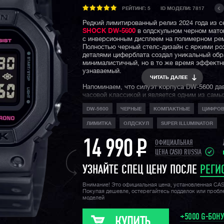
РЕЙТИНГ:
5
ID МОДЕЛИ: 7817
Редкий лимитированный релиз 2024 года из 
SHOCK DW-5600
в олдскульном черном мато
с инверсионным дисплеем на полимерном ре
Полностью черный стелс-дизайн с яркими р
деталями циферблата создал уникальный обр
минималистичный, но в то же время эффектн
узнаваемый.
ЧИТАТЬ ДАЛЕЕ
Напоминаем, что силуэт корпуса DW-5600 да
часовой классикой и является одним из самы
узнаваемых в мире наручных часов. Помимо
DW-5600
ЧЕРНЫЕ
КОМПАКТНЫЕ
ЦИФРО
составляющей, не стоит забывать про водоза
метров и легендарную джишоковую вынослив
ЛИМИТКА
ОЛДСКУЛ
SUPER ILLUMINATOR
неубиваемость данной модели!
14 990
P
ОФИЦИАЛЬНАЯ
ЦЕНА CASIO RUSSIA
УЗНАЙТЕ СПЕЦ ЦЕНУ ПОСЛЕ
РЕГИ
Внимание! Это официальная цена, установленная CA
Покупая дешевле, остерегайтесь подделок или проб
моделей
+5000 G-БОН
КУПИТЬ