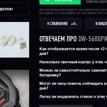
КУПИВ DW-5600PK
ДДЕЛОК!
ДРУГИЕ НАЗВАНИЯ МОДЕЛИ: DW-5600PK-1ER, DW-5
DW-5600PK-1JF, DW-5600PK-1CR, DW-5600PK-1PFT, 
К СРАВНЕНИЮ
В ВИШЛ
ОТВЕЧАЕМ ПРО
DW-5600PK
Как отображается время после 12 
дня?
Насколько прочный корпус у этих 
Можно ли самостоятельно заменит
батарейку?
Могут ли часы помочь соблюдать 
дня?
Легко ли поцарапать стекло в этих