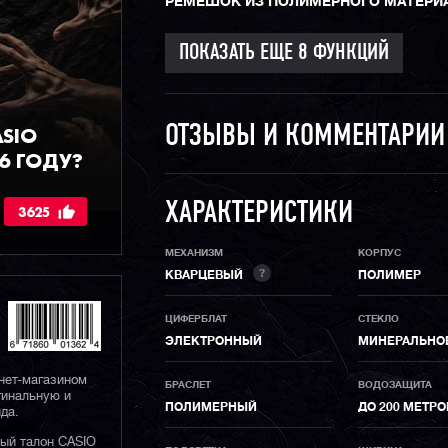
РЕМЕШОК ИЗ ПОЛИМЕРНОГО МАТЕРИ
ASIO
ОТЗЫВЫ И КОММЕНТАРИ
6 ГОДУ?
ХАРАКТЕРИСТИКИ
3625
МЕХАНИЗМ
КОРПУС
?
КВАРЦЕВЫЙ
ПОЛИМЕР
ЦИФЕРБЛАТ
СТЕКЛО
ЭЛЕКТРОННЫЙ
МИНЕРАЛЬНО
нет-магазином
БРАСЛЕТ
ВОДОЗАЩИТА
гинальную и
ПОЛИМЕРНЫЙ
ДО 200 МЕТР
да.
ный талон CASIO