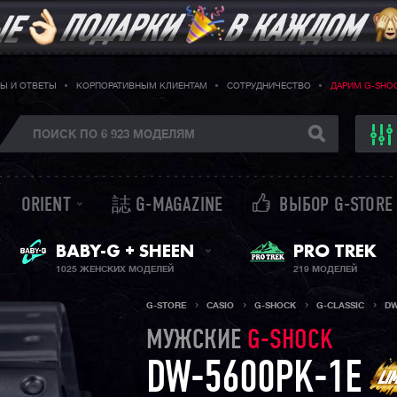
Ы И ОТВЕТЫ
КОРПОРАТИВНЫМ КЛИЕНТАМ
СОТРУДНИЧЕСТВО
ДАРИМ G-SHO
ORIENT
誌 G-MAGAZINE
ВЫБОР G-STORE
ЖЕНСКИЕ ЧАСЫ
PRO TREK
BABY-G + SHEEN
1025 ЖЕНСКИХ МОДЕЛЕЙ
219 МОДЕЛЕЙ
G-STORE
CASIO
G-SHOCK
G-CLASSIC
DW
МУЖСКИЕ
G-SHOCK
DW-5600PK-1E