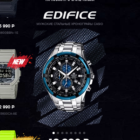
МУЖСКИЕ СТАЛЬНЫЕ ХРОНОГРАФЫ CASIO
5 990
P
5600BBN-1E
2 990
P
5600CA-8E