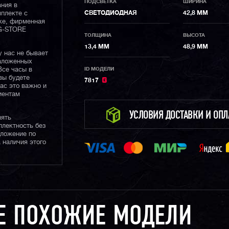
ПОДСВЕТКА
ШИРИНА
ания в
СВЕТОДИОДНАЯ
42,8 ММ
плекте с
ке, фирменная
 G-STORE
ТОЛЩИНА
ВЫСОТА
13,4 ММ
48,9 ММ
у нас не бывает
наложенных
ID МОДЕЛИ
Все часы в
вы будете
7817
нас это важно и
иентам
УСЛОВИЯ ДОСТАВКИ И ОП
нять
плектность без
дложение по
 наличия этого
Е ПОХОЖИЕ МОДЕЛИ