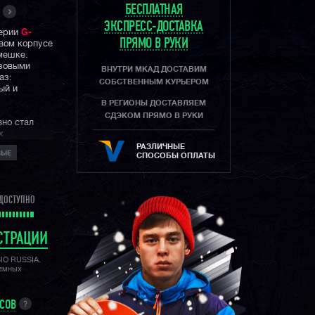
БЕСПЛАТНАЯ
ЭКСПРЕСС-ДОСТАВКА
серии
G-
ПРЯМО В РУКИ
вом корпусе
мешке.
озовыми
ВНУТРИ МКАД ДОСТАВИМ
аз:
СОБСТВЕННЫМ КУРЬЕРОМ
ый и
В РЕГИОНЫ ДОСТАВЛЯЕМ
СДЭКОМ ПРЯМО В РУКИ
вно стал
х
 фешн
РАЗЛИЧНЫЕ
ВЫЕ
щиту в 200
СПОСОБЫ ОПЛАТЫ
ость и
ДОСТУПНО
СТРАЦИИ
SIO RUSSIA.
лемных
УСОВ
?