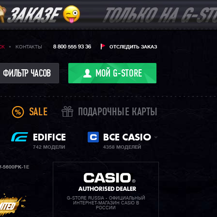
8 800 555 93 36
CK
КОНТАКТЫ
ОТСЛЕДИТЬ ЗАКАЗ
ФИЛЬТР ЧАСОВ
МОЙ G-STORE
SALE
ПОДАРОЧНЫЕ КАРТЫ
EDIFICE
ВСЕ CASIO
742 МОДЕЛИ
4358 МОДЕЛЕЙ
-5600PK-1E
G-STORE RUSSIA - ОФИЦИАЛЬНЫЙ
ИНТЕРНЕТ-МАГАЗИН CASIO В
РОССИИ