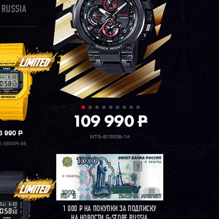
 RUSSIA
109 990
P
8 990
P
MTG-B1000B-1A
-5600R-9E
1 000
Р
НА ПОКУПКИ ЗА ПОДПИСКУ
НА НОВОСТИ G-STORE RUSSIA