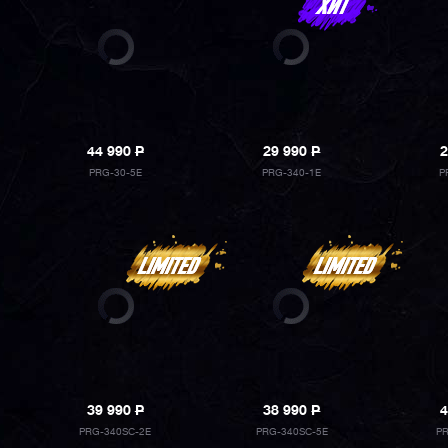
44 990
P
29 990
P
2
PRG-30-5E
PRG-340-1E
P
39 990
P
38 990
P
4
PRG-340SC-2E
PRG-340SC-5E
P