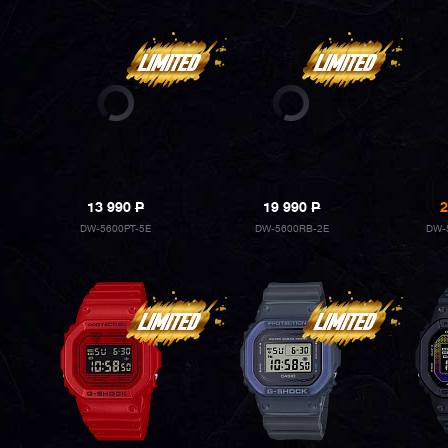
13 990
P
19 990
P
2
DW-5600PT-5E
DW-5600RB-2E
DW-