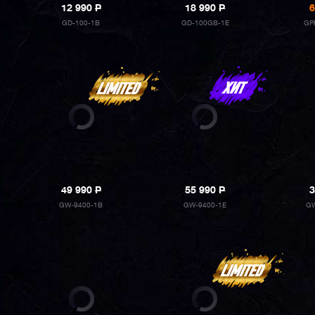
12 990
P
18 990
P
6
GD-100-1B
GD-100GB-1E
GP
49 990
P
55 990
P
3
GW-9400-1B
GW-9400-1E
GW