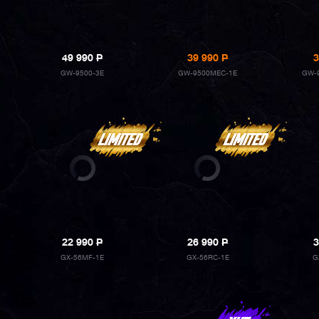
49 990
P
39 990
P
3
GW-9500-3E
GW-9500MEC-1E
GW-
22 990
P
26 990
P
3
GX-56MF-1E
GX-56RC-1E
G