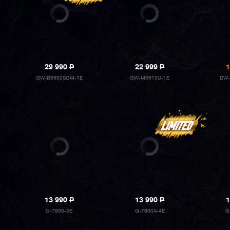
29 990
P
22 999
P
1
GW-B5600SGM-1E
GW-M5610U-1E
DW-
13 990
P
13 990
P
1
G-7900-3E
G-7900A-4E
G