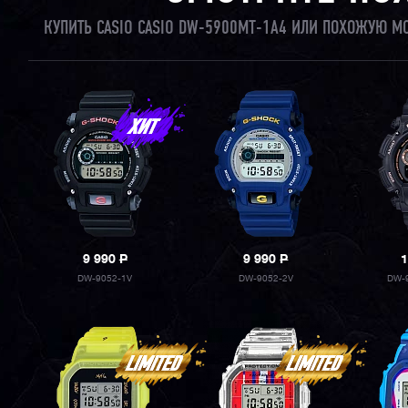
КУПИТЬ CASIO CASIO DW-5900MT-1A4 ИЛИ ПОХОЖУЮ М
9 990
P
9 990
P
1
DW-9052-1V
DW-9052-2V
DW-