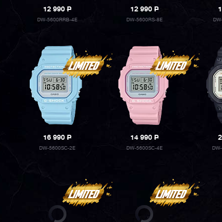
12 990
P
12 990
P
1
DW-5600RRB-4E
DW-5600RS-8E
DW
16 990
P
14 990
P
2
DW-5600SC-2E
DW-5600SC-4E
DW-