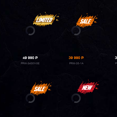
49 990
P
39 990
P
3
PRW-3400Y-5E
PRW-35-1A
P