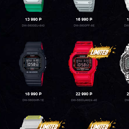
13 990
P
16 990
P
1
DW-5600EU-8A3
DW-5600FF-8E
DW
18 990
P
22 990
P
2
DW-5600HR-1E
DW-5600JAH24-4E
DW