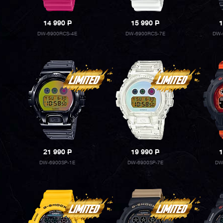
14 990
P
15 990
P
1
DW-6900RCS-4E
DW-6900RCS-7E
DW-
21 990
P
19 990
P
1
DW-6900SP-1E
DW-6900SP-7E
DW