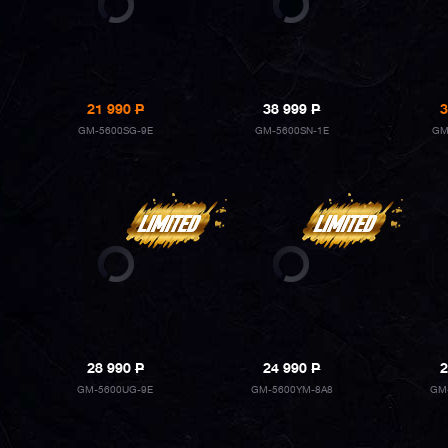
21 990
P
38 999
P
3
GM-5600SG-9E
GM-5600SN-1E
GM
28 990
P
24 990
P
2
GM-5600UG-9E
GM-5600YM-8A8
GM