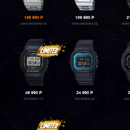
159 990
P
109 990
P
2
GMW-B5000PS-1E
GMW-B5000SS-2E
GMW-
49 990
P
24 990
P
3
GW-5000U-1E
GW-B5600-2E
GW-