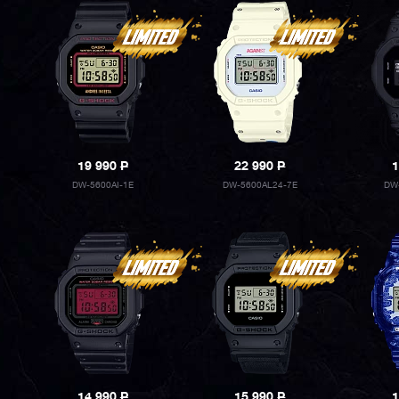
19 990
P
22 990
P
1
DW-5600AI-1E
DW-5600AL24-7E
DW
14 990
P
15 990
P
1