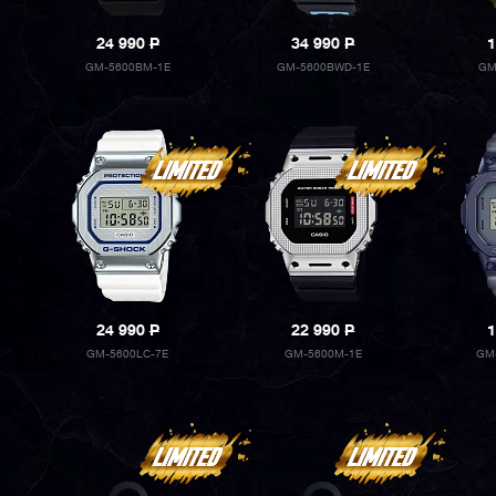
24 990
P
34 990
P
1
GM-5600BM-1E
GM-5600BWD-1E
GM
24 990
P
22 990
P
1
GM-5600LC-7E
GM-5600M-1E
GM