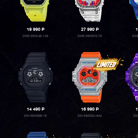
19 990
P
27 990
P
1
DWE-5600JB-1A9
DWE-5600KS-7E
DWE
14 490
P
16 990
P
1
DW-5900BB-1E
DW-5900EU-8A4
DW