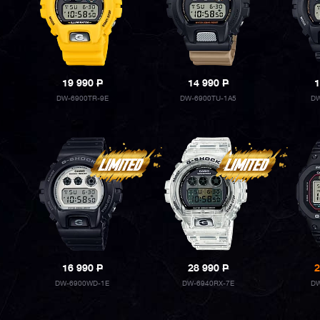
19 990
P
14 990
P
1
DW-6900TR-9E
DW-6900TU-1A5
DW
16 990
P
28 990
P
2
DW-6900WD-1E
DW-6940RX-7E
DW