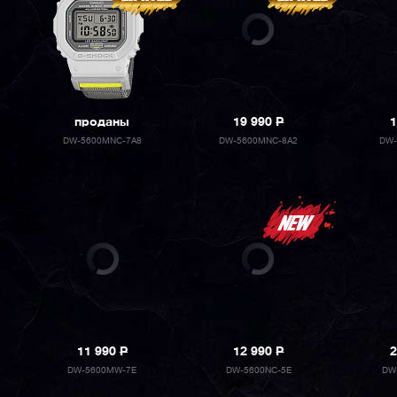
проданы
19 990
P
1
DW-5600MNC-7A8
DW-5600MNC-8A2
DW-
11 990
P
12 990
P
2
DW-5600MW-7E
DW-5600NC-5E
DW