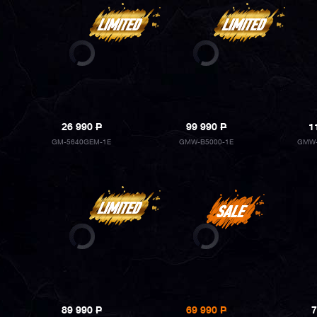
26 990
P
99 990
P
1
GM-5640GEM-1E
GMW-B5000-1E
GMW-
89 990
P
69 990
P
7