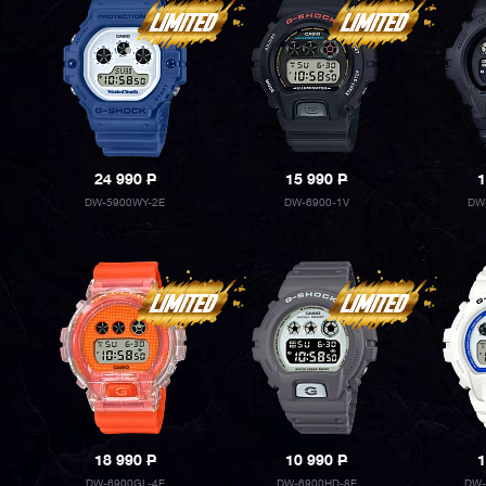
24 990
P
15 990
P
1
DW-5900WY-2E
DW-6900-1V
DW
18 990
P
10 990
P
1
DW-6900GL-4E
DW-6900HD-8E
DW-