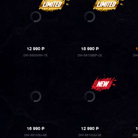
12 990
P
18 990
P
1
DW-5600WW-7E
DW-5610BEP-2E
DW
16 990
P
12 990
P
1
DW-5610SU-8E
DW-5610UU-3E
DW