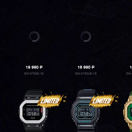
19 990
P
16 990
P
1
DW-5750E-1E
DW-5750UE-1E
DW-