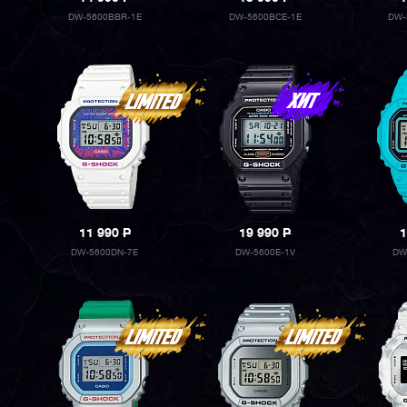
DW-5600BBR-1E
DW-5600BCE-1E
DW-
11 990
P
19 990
P
1
DW-5600DN-7E
DW-5600E-1V
DW