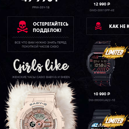
12 990
P
PRW-35Y-1B
GMD-S5610PP-4E
ОСТЕРЕГАЙТЕСЬ
КАК НЕ
ПОДДЕЛОК!
ВСЕ ЧТО ВАМ НУЖНО ЗНАТЬ ПЕРЕД
ПОКУПКОЙ ЧАСОВ CASIO
ЖЕНСКИЕ ЧАСЫ CASIO BABY-G И SHEEN
10 990
P
DW-5600KUA22-1E