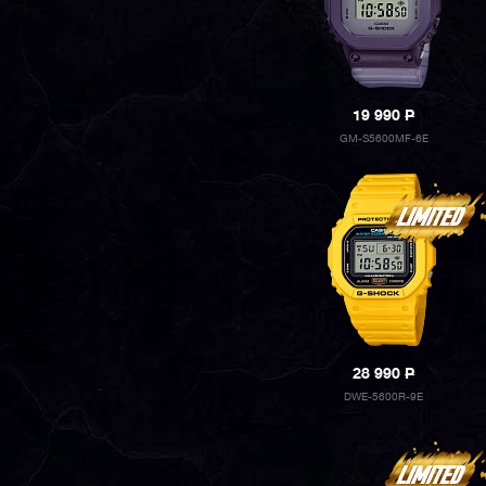
19 990
P
GM-S5600MF-6E
28 990
P
DWE-5600R-9E