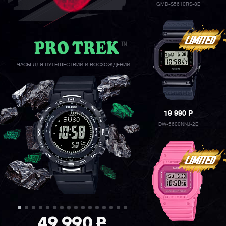
GMD-S5610RS-8E
ЧАСЫ ДЛЯ ПУТЕШЕСТВИЙ И ВОСХОЖДЕНИЙ
19 990
P
DW-5600NNJ-2E
49 990
P