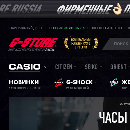
ОФИЦИАЛЬНЫЙ ДИЛЕР
БЕСПЛАТНАЯ ДОСТАВКА
ВОПРОСЫ И ОТВЕТЫ
ОФИЦИАЛЬНЫЙ
МАГАЗИН CASIO
В РОССИИ
MADE WITH HEART AND PRIDE IN
RUSSIA
CITIZEN
SEIKO
ORIENT
BA
НОВИНКИ
G-SHOCK
ЖЕ
1129 НОВИНОК CASIO
2110 МОДЕЛЕЙ
1025
G-STO
ЧАСЫ 