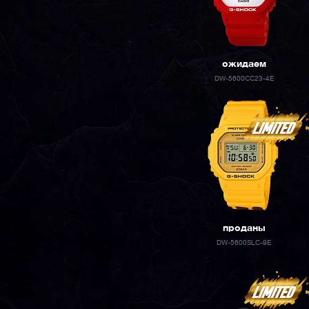
ожидаем
DW-5600CC23-4E
проданы
DW-5600SLC-9E