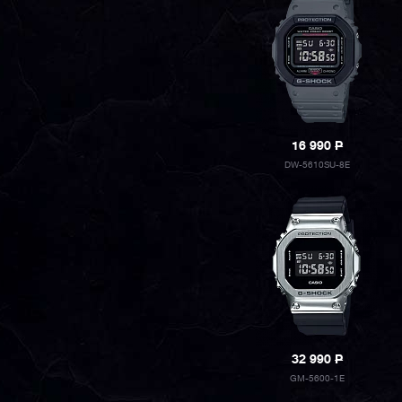
16 990
P
DW-5610SU-8E
32 990
P
GM-5600-1E