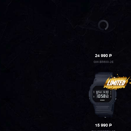
24 990
P
GW-B5600-2E
15 990
P