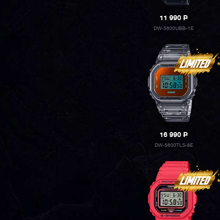
11 990
P
DW-5600UBB-1E
16 990
P
DW-5600TLS-8E