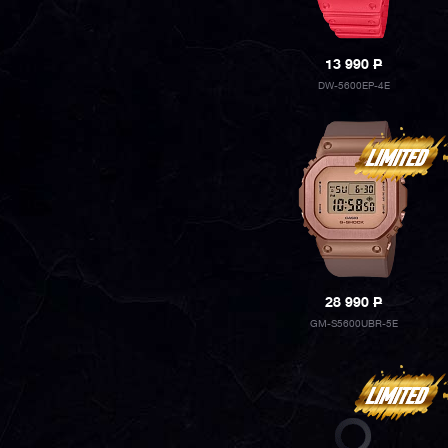
13 990
P
DW-5600EP-4E
28 990
P
GM-S5600UBR-5E