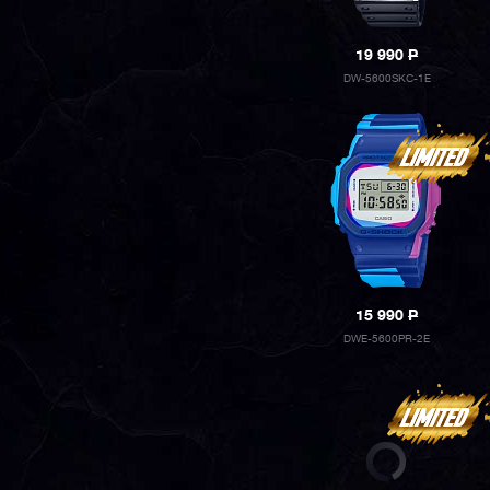
19 990
P
DW-5600SKC-1E
15 990
P
DWE-5600PR-2E