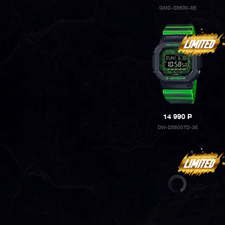
GMD-S5600-8E
14 990
P
DW-D5600TD-3E