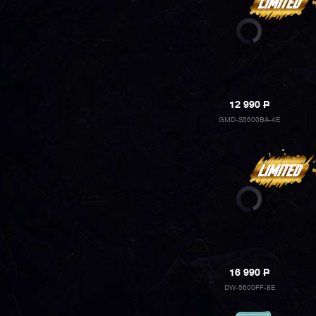
12 990
P
GMD-S5600BA-4E
16 990
P
DW-5600FF-8E