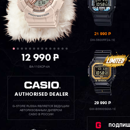
21 990
P
DW-5600RF24-1E
12 990
P
BA-110XCP-4A
AUTHORISED DEALER
29 990
P
G-STORE RUSSIA ЯВЛЯЕТСЯ ВЕДУЩИМ
GW-B5600SGM-1E
АВТОРИЗОВАНЫМ ДИЛЕРОМ
CASIO В РОССИИ
ПОДПИШИ