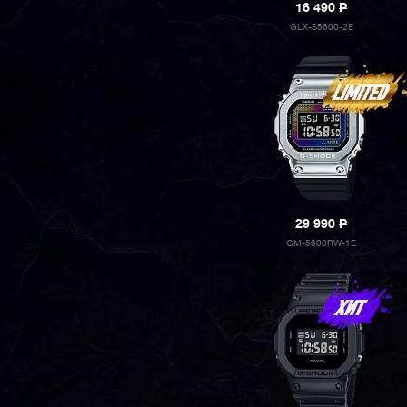
16 490
P
GLX-S5600-2E
29 990
P
GM-5600RW-1E