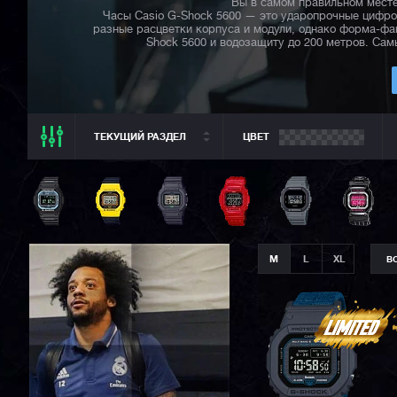
Вы в самом правильном месте
Часы Casio G-Shock 5600 — это ударопрочные цифро
разные расцветки корпуса и модули, однако форма-ф
Shock 5600 и водозащиту до 200 метров. Са
ТЕКУЩИЙ РАЗДЕЛ
ЦВЕТ
ТЕКУЩИЙ РАЗДЕЛ
ВСЕ CASIO
CASIO G-SHOCK
CASIO BABY-G
M
L
XL
В
CASIO PRO TREK
CASIO EDIFICE
CITIZEN
SEIKO
ORIENT