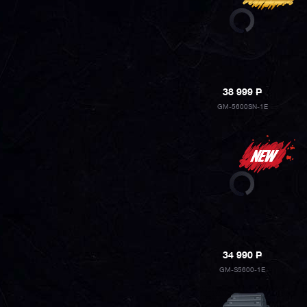
38 999
P
GM-5600SN-1E
34 990
P
GM-S5600-1E