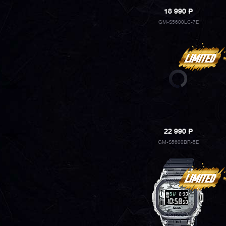
18 990
P
GM-S5600LC-7E
22 990
P
GM-S5600BR-5E