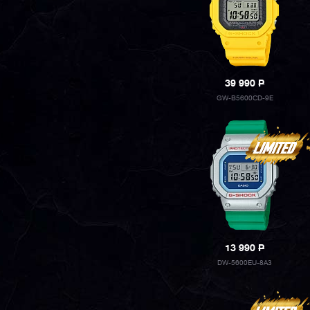
39 990
P
GW-B5600CD-9E
13 990
P
DW-5600EU-8A3