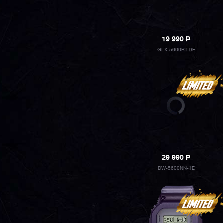
19 990
P
GLX-5600RT-9E
29 990
P
DW-5600NN-1E