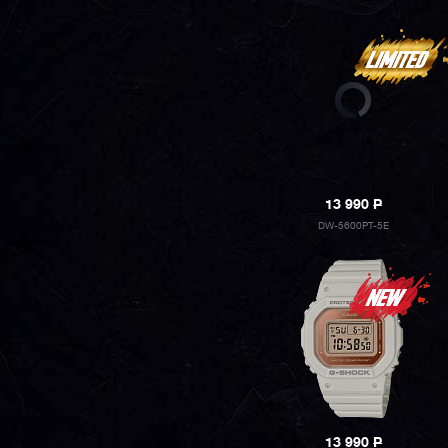
13 990
P
DW-5600PT-5E
13 990
P