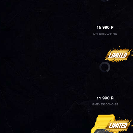
15 990
P
DW-B5600AH-6E
11 990
P
GMD-S5600NC-2E