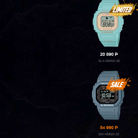
20 890
P
GLX-S5600-3E
54 990
P
DW-H5600-2E