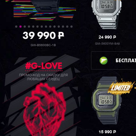
39 990
P
24 990
P
GM-5600YM-8A8
GW-B5600BC-1B
БЕСПЛА
#G-LOVE
ПРОМО-КОД НА СКИДКУ ДЛЯ
ЛЮБЯЩИХ СЕРДЕЦ
15 990
P