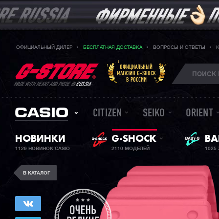
ОФИЦИАЛЬНЫЙ ДИЛЕР
БЕСПЛАТНАЯ ДОСТАВКА
ВОПРОСЫ И ОТВЕТЫ
ОФИЦИАЛЬНЫЙ
МАГАЗИН G-SHOCK
В РОССИИ
MADE WITH HEART AND PRIDE IN
RUSSIA
CITIZEN
SEIKO
ORIENT
НОВИНКИ
G-SHOCK
BA
ЖЕ
1129 НОВИНОК CASIO
2110 МОДЕЛЕЙ
1025
В КАТАЛОГ