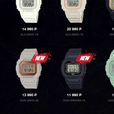
14 990
P
20 990
P
1
GLX-S5600-7B
GLX-S5600-7E
GM
13 990
P
11 990
P
1
GMD-S5600-8E
GMD-S5600BA-1E
GMD