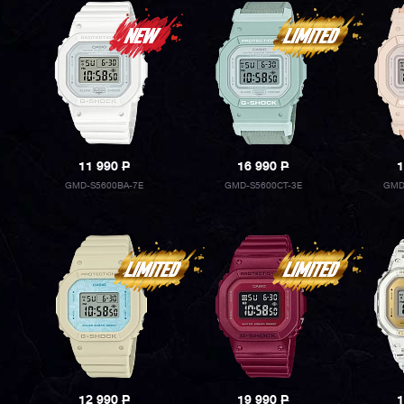
11 990
P
16 990
P
1
GMD-S5600BA-7E
GMD-S5600CT-3E
GMD
12 990
P
19 990
P
1