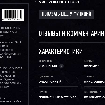
МИНЕРАЛЬНОЕ СТЕКЛО
нет-магазином
гинальную и
ОТЗЫВЫ И КОММЕНТАРИ
да.
ный талон CASIO
ания в
плекте с
ХАРАКТЕРИСТИКИ
ке, фирменная
 G-STORE
МЕХАНИЗМ
КОРПУС
?
КВАРЦЕВЫЙ
ПОЛИМЕР
у нас не бывает
наложенных
Все часы в
ЦИФЕРБЛАТ
СТЕКЛО
вы будете
ЭЛЕКТРОННЫЙ
МИНЕРАЛЬНО
нас это важно и
иентам
БРАСЛЕТ
ВОДОЗАЩИТА
ПОЛИМЕРНЫЙ МАТЕРИАЛ
ДО 200 МЕТР
нять
плектность без