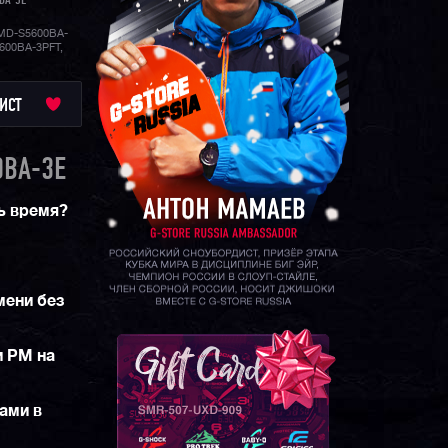
BA-3E
MD-S5600BA-
600BA-3PFT,
ИСТ
BA-3E
ь время?
мени без
и PM на
ами в