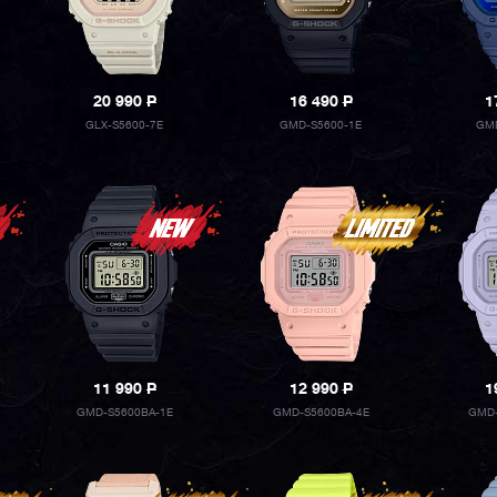
20 990
P
16 490
P
1
GLX-S5600-7E
GMD-S5600-1E
GMD
11 990
P
12 990
P
1
GMD-S5600BA-1E
GMD-S5600BA-4E
GMD-