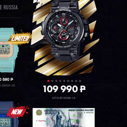
E RUSSIA
0 890
P
109 990
P
X-S5600-3E
MTG-B1000B-1A