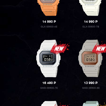
14 990
P
14 990
P
GLX-S5600-4E
GLX-S5600-7B
16 490
P
13 990
P
GMD-S5600-7E
GMD-S5600-8E