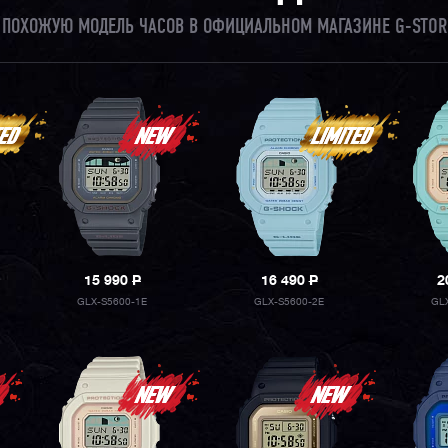
И ПОХОЖУЮ МОДЕЛЬ ЧАСОВ В ОФИЦИАЛЬНОМ МАГАЗИНЕ G-STOR
15 990
P
16 490
P
2
GLX-S5600-1E
GLX-S5600-2E
GL