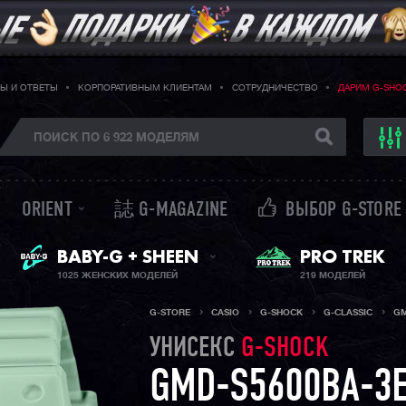
Ы И ОТВЕТЫ
КОРПОРАТИВНЫМ КЛИЕНТАМ
СОТРУДНИЧЕСТВО
ДАРИМ G-SHO
ORIENT
誌 G-MAGAZINE
ВЫБОР G-STORE
ЖЕНСКИЕ ЧАСЫ
PRO TREK
BABY-G + SHEEN
1025 ЖЕНСКИХ МОДЕЛЕЙ
219 МОДЕЛЕЙ
G-STORE
CASIO
G-SHOCK
G-CLASSIC
GM
УНИСЕКС
G-SHOCK
GMD-S5600BA-3