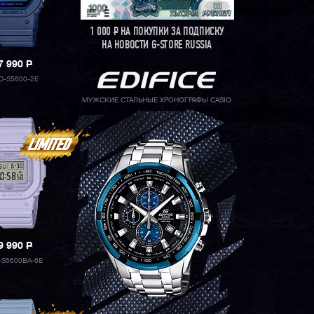
1 000
Р
НА ПОКУПКИ ЗА ПОДПИСКУ
НА НОВОСТИ G-STORE RUSSIA
7 990
P
-S5600-2E
МУЖСКИЕ СТАЛЬНЫЕ ХРОНОГРАФЫ CASIO
9 990
P
S5600BA-6E