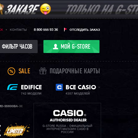
8 800 555 93 36
CK
КОНТАКТЫ
ОТСЛЕДИТЬ ЗАКАЗ
ФИЛЬТР ЧАСОВ
МОЙ G-STORE
SALE
ПОДАРОЧНЫЕ КАРТЫ
EDIFICE
ВСЕ CASIO
742 МОДЕЛИ
4357 МОДЕЛЕЙ
D-S5600BA-3E
G-STORE RUSSIA - ОФИЦИАЛЬНЫЙ
E
ИНТЕРНЕТ-МАГАЗИН CASIO В
РОССИИ