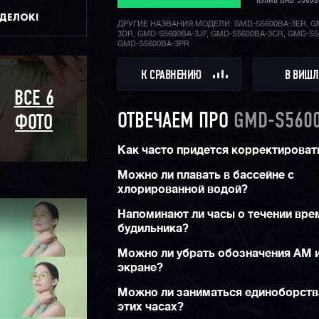
КУПИВ GMD-S5600
ДДЕЛОК!
ДРУГИЕ НАЗВАНИЯ МОДЕЛИ: GMD-S5600BA-3ER, G
3DR, GMD-S5600BA-3JF, GMD-S5600BA-3CR, GMD-S5
GMD-S5600BA-3PR
К СРАВНЕНИЮ
В ВИШЛ
ВСЕ 6
ОТВЕЧАЕМ ПРО
GMD-S5600
ФОТО
Как часто придется корректироват
Можно ли плавать в бассейне с
хлорированной водой?
Напоминают ли часы о течении вре
будильника?
Можно ли убрать обозначения AM 
экране?
Можно ли заниматься единоборств
этих часах?