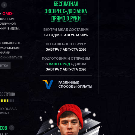
БЕСПЛАТНАЯ
ЭКСПРЕСС-ДОСТАВКА
ии
GMD-
ПРЯМО В РУКИ
ьшенном
отличной
ним видом.
ВНУТРИ МКАД ДОСТАВИМ
СЕГОДНЯ 6 АВГУСТА 2026
спользовать
ПО САНКТ-ПЕТЕРБУРГУ
 ежечасным
ЗАВТРА 7 АВГУСТА 2026
ниями
засиживаться
ПОДГОТОВИМ И ОТПРАВИМ
В
ВАШ ГОРОД
СДЭКОМ
ИТКА
ЗАВТРА 7 АВГУСТА 2026
авно стал
х
 фешн
РАЗЛИЧНЫЕ
щиту в 200
СПОСОБЫ ОПЛАТЫ
ость и
ДОСТУПНО
которой
SIO RUSSIA.
ексовых и
лемных
размер
SHOCK, что
льших
УСОВ
?
нских