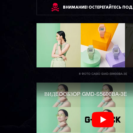
ВНИМАНИЕ! ОСТЕРЕГАЙТЕСЬ ПО
6 ФОТО CASIO GMD-S5600BA-3E
ВИДEOOБЗOP GMD-S5600BA-3E