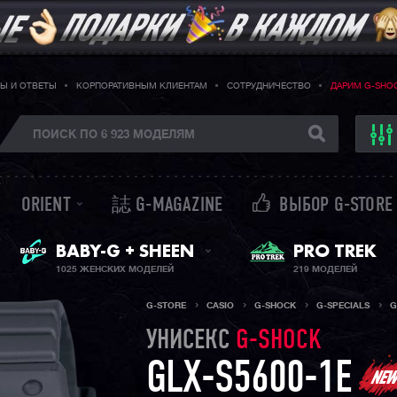
Ы И ОТВЕТЫ
КОРПОРАТИВНЫМ КЛИЕНТАМ
СОТРУДНИЧЕСТВО
ДАРИМ G-SHO
ORIENT
誌 G-MAGAZINE
ВЫБОР G-STORE
ЖЕНСКИЕ ЧАСЫ
PRO TREK
BABY-G + SHEEN
1025 ЖЕНСКИХ МОДЕЛЕЙ
219 МОДЕЛЕЙ
G-STORE
CASIO
G-SHOCK
G-SPECIALS
G
УНИСЕКС
G-SHOCK
GLX-S5600-1E