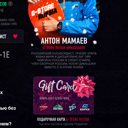
УСОВ
?
-1E
5600-1DR,
X-S5600-1PR
ИСТ
-1E
ых
чью без
ПОДАРОЧНАЯ КАРТА
G-STORE RUSSIA
енем?
ТЫСЯЧА ЧАСОВ В ОДНОМ ПОДАРКЕ!