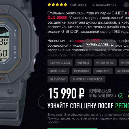
РЕЙТИНГ:
5
ID МОДЕЛИ: 4941
Стильный релиз 2023 года из серии G-LIDE в
GLX-S5600
. Унисекс модель в сдержанной т
расцветке пропитана духом джишоков, в кот
легкостью читается аутентичный дизайн само
модели G-SHOCK, созданной еще в 1983 году
Напомним, что
серия G-LIDE
является серфе
ЧИТАТЬ ДАЛЕЕ
бордерской и модели данной серии имеют фу
отображения приливов и отливов, а также от
фазы Луны, что позволяет выбирать наилучш
для катания.
СЕРИЯ G-LIDE
ЧЕРНЫЕ
ФАЗЫ ЛУНЫ
КОМ
Но безусловно, жизнь данной модели не огра
ЦИФРОВЫЕ
ПРИЛИВЫ
ОЛДСКУЛ
ЖЕНСКИ
серфингом, она прекрасно себя чувствует на
мегаполисов и с легкостью находит себя в л
GLX-S5600
SUPER ILLUMINATOR
экстремальных видах спорта. Но помимо фе
составляющей, не стоит забывать про свойс
15 990
P
ОФИЦИАЛЬНАЯ
джишокам абсолютную ударопрочность, водо
200 метров и неубиваемость.
ЦЕНА CASIO RUSSIA
УЗНАЙТЕ СПЕЦ ЦЕНУ ПОСЛЕ
РЕГИ
Внимание! Это официальная цена, установленная CA
Покупая дешевле, остерегайтесь подделок или проб
моделей