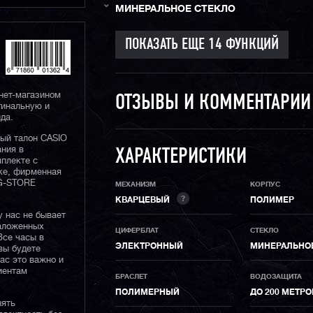
МИНЕРАЛЬНОЕ СТЕКЛО
нет-магазином
ОТЗЫВЫ И КОММЕНТАРИ
гинальную и
да.
ный талон CASIO
ания в
ХАРАКТЕРИСТИКИ
плекте с
ке, фирменная
 G-STORE
МЕХАНИЗМ
КОРПУС
?
КВАРЦЕВЫЙ
ПОЛИМЕР
у нас не бывает
наложенных
ЦИФЕРБЛАТ
СТЕКЛО
Все часы в
ЭЛЕКТРОННЫЙ
МИНЕРАЛЬНО
вы будете
нас это важно и
иентам
БРАСЛЕТ
ВОДОЗАЩИТА
ПОЛИМЕРНЫЙ
ДО 200 МЕТР
нять