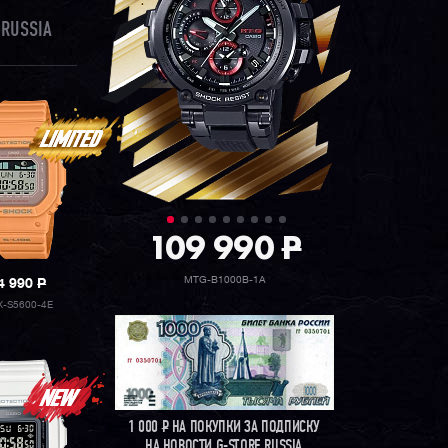
 RUSSIA
109 990
P
MTG-B1000B-1A
4 990
P
X-S5600-4E
1 000
Р
НА ПОКУПКИ ЗА ПОДПИСКУ
НА НОВОСТИ G-STORE RUSSIA