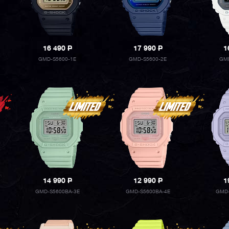
16 490
P
17 990
P
1
GMD-S5600-1E
GMD-S5600-2E
GMD
14 990
P
12 990
P
1
GMD-S5600BA-3E
GMD-S5600BA-4E
GMD-