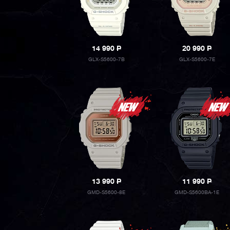
14 990
P
20 990
P
GLX-S5600-7B
GLX-S5600-7E
13 990
P
11 990
P
GMD-S5600-8E
GMD-S5600BA-1E