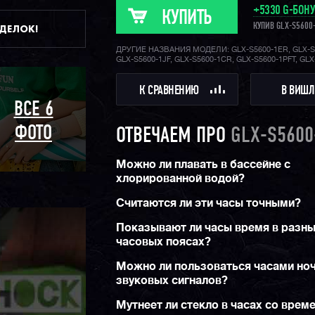
+5330 G-БОН
КУПИТЬ
ДДЕЛОК!
КУПИВ GLX-S5600
ДРУГИЕ НАЗВАНИЯ МОДЕЛИ: GLX-S5600-1ER, GLX-S
GLX-S5600-1JF, GLX-S5600-1CR, GLX-S5600-1PFT, GL
К СРАВНЕНИЮ
В ВИШЛ
ВСЕ 6
ФОТО
ОТВЕЧАЕМ ПРО
GLX-S5600
Можно ли плавать в бассейне с
хлорированной водой?
Считаются ли эти часы точными?
Показывают ли часы время в разн
часовых поясах?
Можно ли пользоваться часами но
звуковых сигналов?
Мутнеет ли стекло в часах со врем