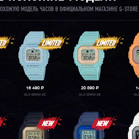
 ПОХОЖУЮ МОДЕЛЬ ЧАСОВ В ОФИЦИАЛЬНОМ МАГАЗИНЕ G-STORE
16 490
P
20 890
P
1
GLX-S5600-2E
GLX-S5600-3E
GL