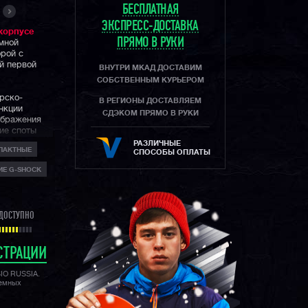
БЕСПЛАТНАЯ
ЭКСПРЕСС-ДОСТАВКА
корпусе
ПРЯМО В РУКИ
емной
орой с
й первой
ВНУТРИ МКАД ДОСТАВИМ
.
СОБСТВЕННЫМ КУРЬЕРОМ
рско-
В РЕГИОНЫ ДОСТАВЛЯЕМ
нкции
СДЭКОМ ПРЯМО В РУКИ
ображения
ие споты
РАЗЛИЧНЫЕ
ПАКТНЫЕ
СПОСОБЫ ОПЛАТЫ
ничивается
Е G-SHOCK
 улицах
юбых
шн
твенную всем
ДОСТУПНО
защиту в
СТРАЦИИ
SIO RUSSIA.
лемных