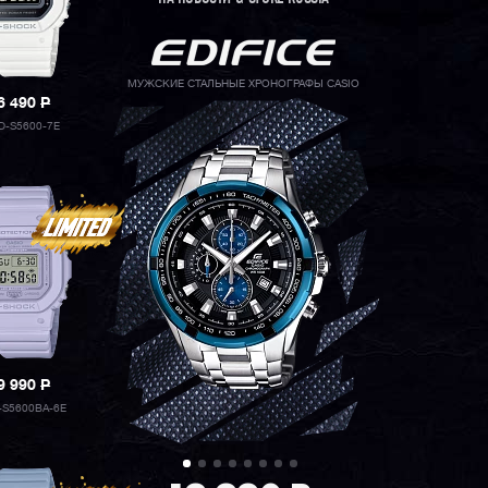
МУЖСКИЕ СТАЛЬНЫЕ ХРОНОГРАФЫ CASIO
6 490
P
-S5600-7E
9 990
P
S5600BA-6E