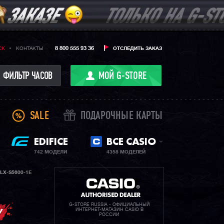
8 800 555 93 36
CK
КОНТАКТЫ
ОТСЛЕДИТЬ ЗАКАЗ
ФИЛЬТР ЧАСОВ
МОЙ G-STORE
SALE
ПОДАРОЧНЫЕ КАРТЫ
EDIFICE
ВСЕ CASIO
742 МОДЕЛИ
4358 МОДЕЛЕЙ
LX-S5600-1E
G-STORE RUSSIA - ОФИЦИАЛЬНЫЙ
ИНТЕРНЕТ-МАГАЗИН CASIO В
РОССИИ