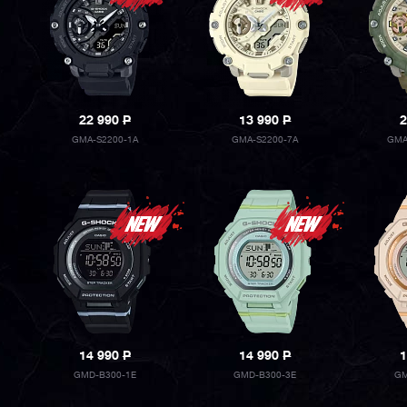
22 990
P
13 990
P
2
GMA-S2200-1A
GMA-S2200-7A
GMA
14 990
P
14 990
P
1
GMD-B300-1E
GMD-B300-3E
GM