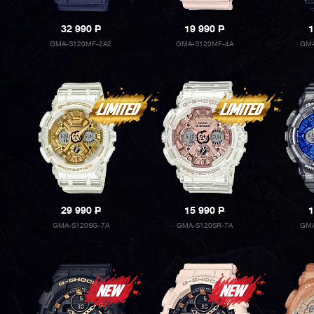
32 990
P
19 990
P
1
GMA-S120MF-2A2
GMA-S120MF-4A
GMA
29 990
P
15 990
P
1
GMA-S120SG-7A
GMA-S120SR-7A
GMA