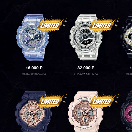
16 990
P
32 990
P
1
GMA-S110VW-6A
GMA-S114RX-7A
GMA