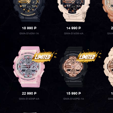
18 990
P
14 990
P
2
GMA-S140M-1A
GMA-S140M-4A
GMA
22 990
P
15 990
P
1
GMA-S140NP-4A
GMA-S140PG-1A
GMA