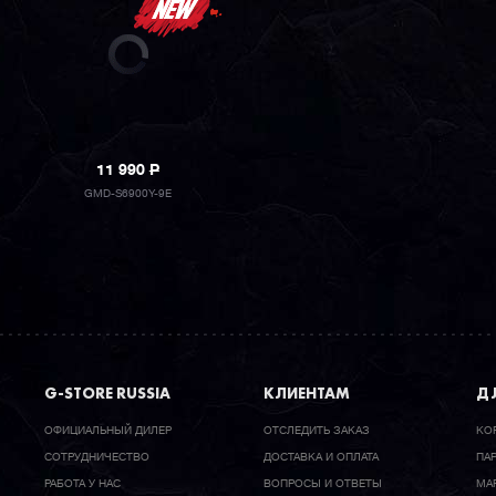
11 990
P
GMD-S6900Y-9E
G-STORE RUSSIA
КЛИЕНТАМ
ДЛ
ОФИЦИАЛЬНЫЙ ДИЛЕР
ОТСЛЕДИТЬ ЗАКАЗ
КО
CОТРУДНИЧЕСТВО
ДОСТАВКА И ОПЛАТА
ПА
РАБОТА У НАС
ВОПРОСЫ И ОТВЕТЫ
МА