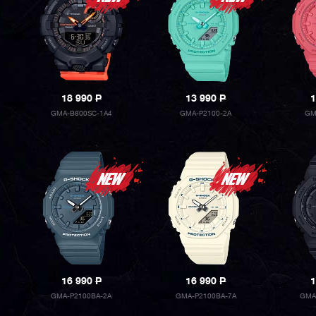
18 990
P
13 990
P
1
GMA-B800SC-1A4
GMA-P2100-2A
GM
16 990
P
16 990
P
1
GMA-P2100BA-2A
GMA-P2100BA-7A
GMA