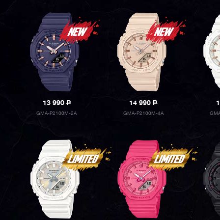
13 990
P
14 990
P
1
GMA-P2100M-2A
GMA-P2100M-4A
GMA