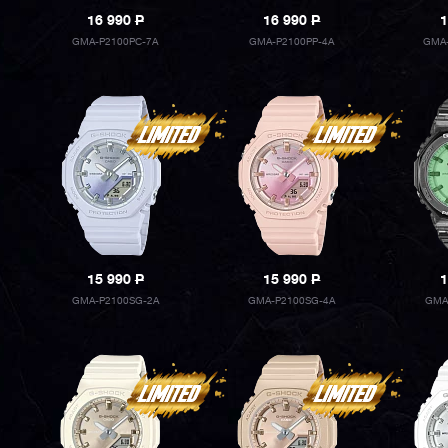
16 990
P
16 990
P
1
GMA-P2100PC-7A
GMA-P2100PP-4A
GMA-
15 990
P
15 990
P
1
GMA-P2100SG-2A
GMA-P2100SG-4A
GMA