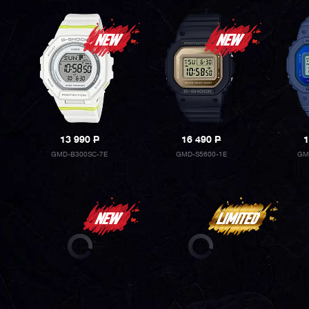
13 990
P
16 490
P
1
GMD-B300SC-7E
GMD-S5600-1E
GM