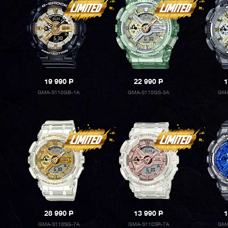
19 990
P
22 990
P
1
GMA-S110GB-1A
GMA-S110GS-3A
GMA
28 990
P
13 990
P
1
GMA-S110SG-7A
GMA-S110SR-7A
GMA