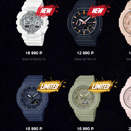
16 990
P
12 990
P
1
GMA-S140VA-7A
GMA-S2100-1A
GM
18 990
P
18 990
P
2