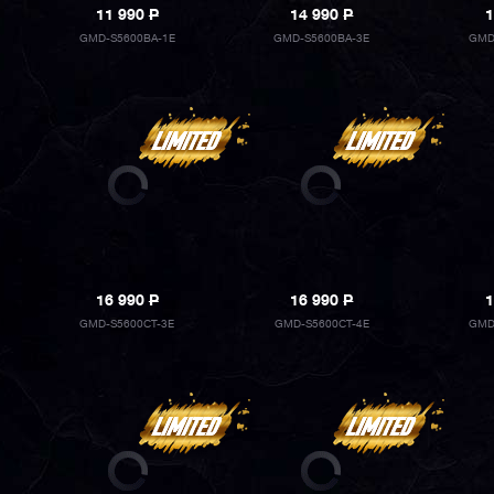
11 990
P
14 990
P
1
GMD-S5600BA-1E
GMD-S5600BA-3E
GMD
16 990
P
16 990
P
1
GMD-S5600CT-3E
GMD-S5600CT-4E
GMD