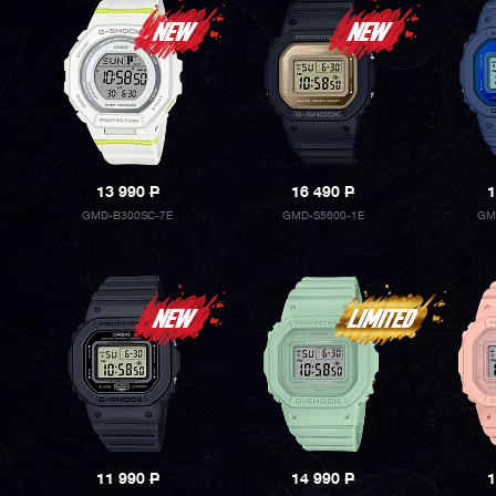
13 990
P
16 490
P
1
GMD-B300SC-7E
GMD-S5600-1E
GM
11 990
P
14 990
P
1