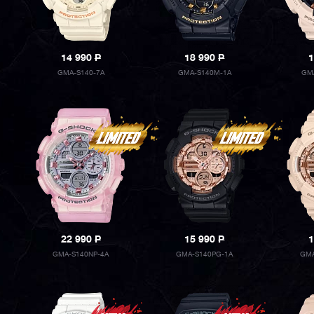
14 990
P
18 990
P
1
GMA-S140-7A
GMA-S140M-1A
GM
22 990
P
15 990
P
1
GMA-S140NP-4A
GMA-S140PG-1A
GMA