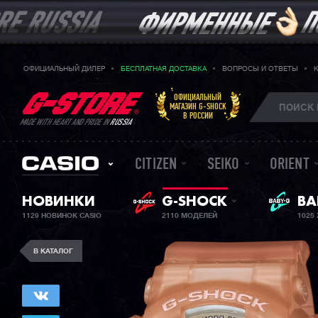
ОФИЦИАЛЬНЫЙ ДИЛЕР
БЕСПЛАТНАЯ ДОСТАВКА
ВОПРОСЫ И ОТВЕТЫ
ОФИЦИАЛЬНЫЙ
МАГАЗИН G-SHOCK
В РОССИИ
MADE WITH HEART AND PRIDE IN
RUSSIA
CITIZEN
SEIKO
ORIENT
ЖЕ
НОВИНКИ
G-SHOCK
BA
1129 НОВИНОК CASIO
2110 МОДЕЛЕЙ
1025
В КАТАЛОГ