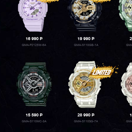
16 990
P
19 990
P
2
GMA-P2125W-6A
GMA-S110GB-1A
GMA
15 590
P
28 990
P
1
GMA-S110MC-3A
GMA-S110SG-7A
GMA