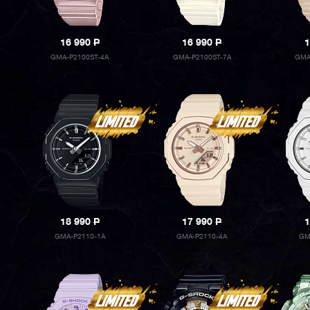
16 990
P
16 990
P
1
GMA-P2100ST-4A
GMA-P2100ST-7A
GMA
18 990
P
17 990
P
1
GMA-P2110-1A
GMA-P2110-4A
GM