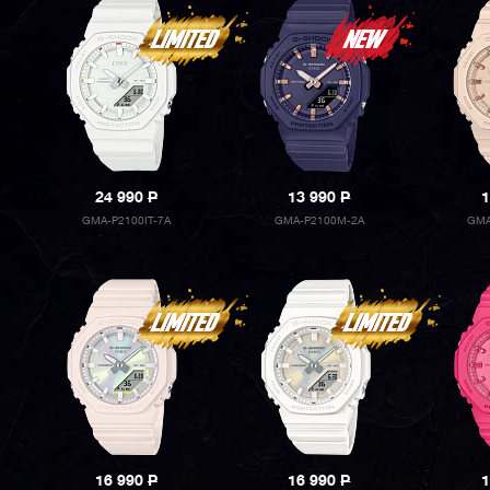
24 990
P
13 990
P
1
GMA-P2100IT-7A
GMA-P2100M-2A
GMA
16 990
P
16 990
P
1