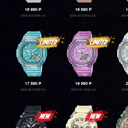
16 990
P
16 990
P
1
GMA-S2100NC-4A
GMA-S2100NC-4A2
GMA
17 590
P
19 990
P
2
GMA-S2100SK-2A
GMA-S2100SK-4A
GMA