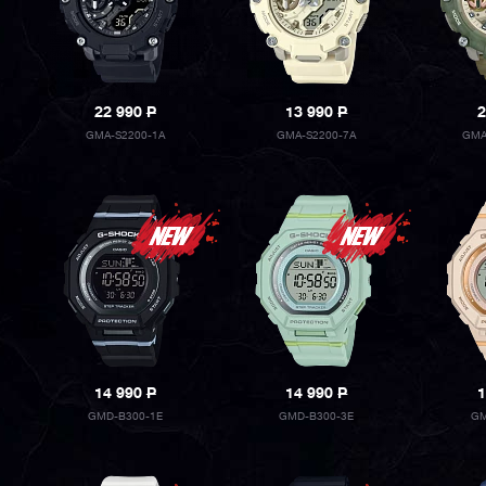
22 990
P
13 990
P
2
GMA-S2200-1A
GMA-S2200-7A
GMA
14 990
P
14 990
P
1
GMD-B300-1E
GMD-B300-3E
GM