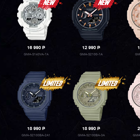
16 990
P
12 990
P
1
GMA-S140VA-7A
GMA-S2100-1A
GM
18 990
P
18 990
P
2
GMA-S2100BA-2A1
GMA-S2100BA-3A
GMA