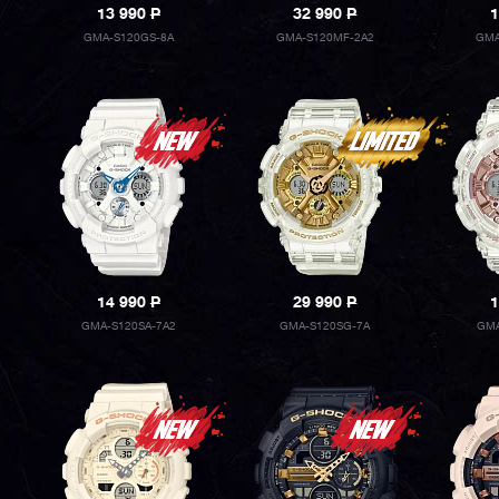
13 990
P
32 990
P
1
GMA-S120GS-8A
GMA-S120MF-2A2
GMA
14 990
P
29 990
P
1
GMA-S120SA-7A2
GMA-S120SG-7A
GMA