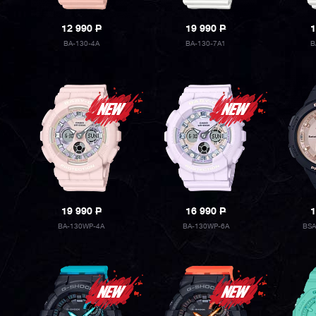
12 990
P
19 990
P
1
BA-130-4A
BA-130-7A1
B
19 990
P
16 990
P
1
BA-130WP-4A
BA-130WP-6A
BSA