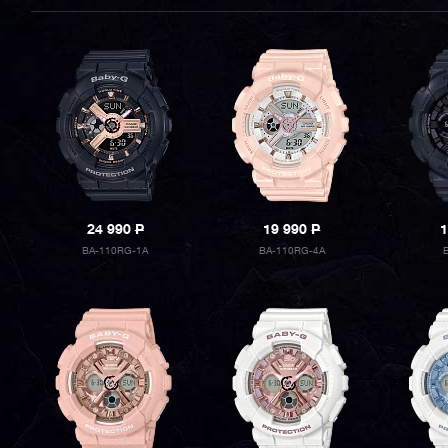
24 990
P
19 990
P
1
BA-110RG-1A
BA-110RG-4A