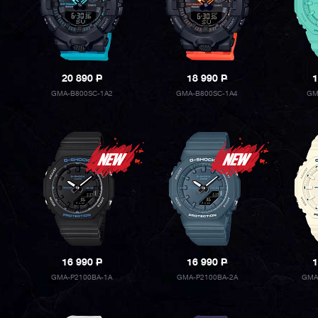
20 890
P
18 990
P
1
GMA-B800SC-1A2
GMA-B800SC-1A4
GM
16 990
P
16 990
P
1
GMA-P2100BA-1A
GMA-P2100BA-2A
GMA