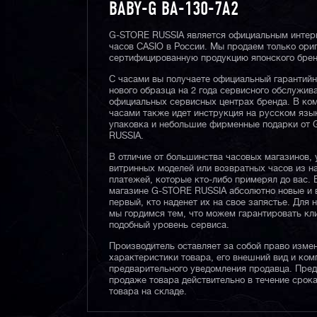
BABY-G BA-130-7A2
G-STORE RUSSIA является официальным интер
часов CASIO в России. Мы продаем только ори
сертифицированную продукцию японского брен
С часами вы получаете официальный гарантий
нового образца на 2 года сервисного обслужив
официальных сервисных центрах бренда. В ком
часами также идет инструкция на русском язы
упаковка и небольшие фирменные подарки от
RUSSIA.
В отличие от большинства часовых магазинов, 
витринных моделей или возвратных часов из 
платежей, которые кто-либо примерял до вас. 
магазине G-STORE RUSSIA абсолютно новые и 
первый, кто наденет их на свое запястье. Для 
мы гордимся тем, что можем гарантировать кл
подобный уровень сервиса.
Производитель оставляет за собой право изме
характеристики товара, его внешний вид и ком
предварительного уведомления продавца. Пре
продаже товара действительно в течение срока
товара на складе.