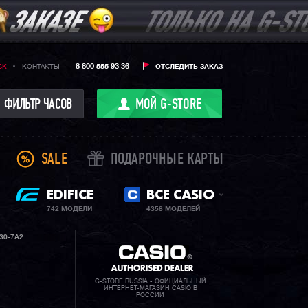
8 800 555 93 36
CK
КОНТАКТЫ
ОТСЛЕДИТЬ ЗАКАЗ
ФИЛЬТР ЧАСОВ
МОЙ G-STORE
SALE
ПОДАРОЧНЫЕ КАРТЫ
EDIFICE
ВСЕ CASIO
742 МОДЕЛИ
4358 МОДЕЛЕЙ
30-7A2
G-STORE RUSSIA - ОФИЦИАЛЬНЫЙ
ИНТЕРНЕТ-МАГАЗИН CASIO В
РОССИИ