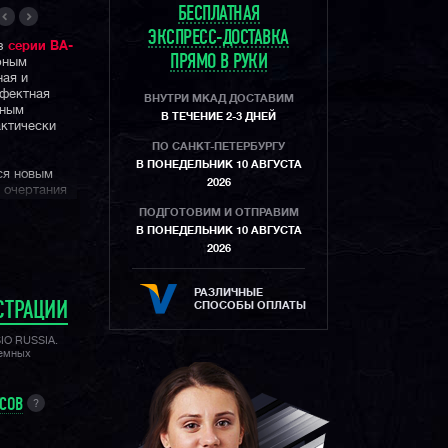
БЕСПЛАТНАЯ
ЭКСПРЕСС-ДОСТАВКА
из
серии BA-
ПРЯМО В РУКИ
рным
ная и
ффектная
ВНУТРИ МКАД ДОСТАВИМ
вным
В ТЕЧЕНИЕ 2-3 ДНЕЙ
актически
ПО САНКТ-ПЕТЕРБУРГУ
В ПОНЕДЕЛЬНИК 10 АВГУСТА
ся новым
2026
 очертания
ock, но при
ПОДГОТОВИМ И ОТПРАВИМ
щие даже для
В ПОНЕДЕЛЬНИК 10 АВГУСТА
2026
РАЗЛИЧНЫЕ
СПОСОБЫ ОПЛАТЫ
СТРАЦИИ
SIO RUSSIA.
лемных
УСОВ
?
2