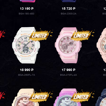
13 190
P
15 720
P
1
BGA-180-4B3
BGA-230S-2A
BG
18 990
P
17 990
P
1
BGA-260FL-7A
BGA-270FL-4A
BG