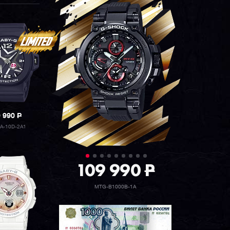
9 990
P
A-10D-2A1
109 990
P
MTG-B1000B-1A