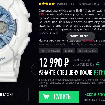
РЕЙТИНГ:
4.52
ID МОДЕЛИ: 1959
Стильный женский релиз BABY-G 2019 года 
130
в матовом белом корпусе с ярким факту
циферблатом цвета синий металлик. Лаконич
женственная, но в тоже время по-летнему э
модель, которая может стать вашим ежедне
аксессуаром, гармонично дополняя собой пр
любой образ!
ЧИТАТЬ ДАЛЕЕ
Напомним, что женская серия
BA-130
являет
корпусом в линейке Baby-G, унаследовавшая
корпуса и циферблата от мужских серий G-Sh
СО СТРЕЛКАМИ
БЕЛЫЕ
СЕРИЯ BA-130
этом получив компактные размеры, подходя
самых изящных запястий.
12 990
P
ОФИЦИАЛЬНАЯ
ЦЕНА CASIO RUSSIA
УЗНАЙТЕ СПЕЦ ЦЕНУ ПОСЛЕ
РЕГИ
Внимание! Это официальная цена, установленная CA
Покупая дешевле, остерегайтесь подделок или проб
моделей
ДДЕЛОК!
+4330 G-БОН
КУПИТЬ
КУПИВ BA-130-7A