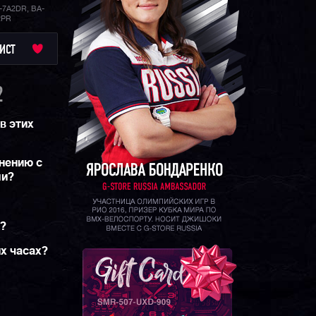
-7A2DR, BA-
2PR
ИСТ
2
в этих
нению с
ми?
м?
их часах?