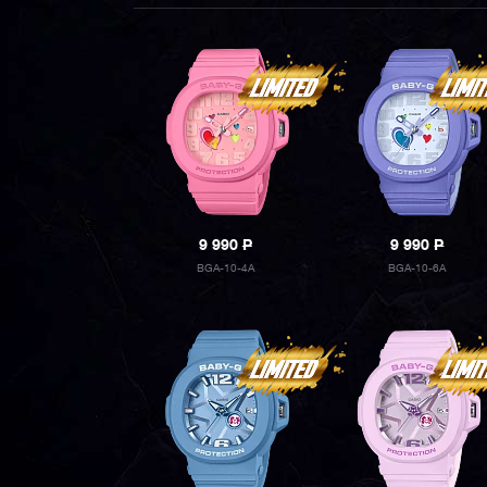
9 990
P
9 990
P
BGA-10-4A
BGA-10-6A