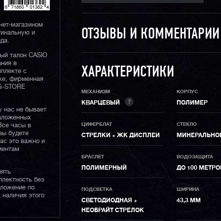
нет-магазином
ОТЗЫВЫ И КОММЕНТАРИ
гинальную и
да.
ный талон CASIO
ания в
ХАРАКТЕРИСТИКИ
плекте с
ке, фирменная
 G-STORE
МЕХАНИЗМ
КОРПУС
?
КВАРЦЕВЫЙ
ПОЛИМЕР
у нас не бывает
наложенных
ЦИФЕРБЛАТ
СТЕКЛО
Все часы в
вы будете
СТРЕЛКИ + ЖК ДИСПЛЕИ
МИНЕРАЛЬНО
нас это важно и
иентам
БРАСЛЕТ
ВОДОЗАЩИТА
ПОЛИМЕРНЫЙ
ДО 100 МЕТРО
нять
плектность без
дложение по
ПОДСВЕТКА
ШИРИНА
 наличия этого
СВЕТОДИОДНАЯ +
43,3 ММ
НЕОБРАЙТ СТРЕЛОК