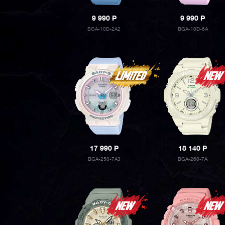
9 990
P
9 990
P
BGA-10D-2A2
BGA-10D-6A
17 990
P
18 140
P
BGA-250-7A3
BGA-260-7A