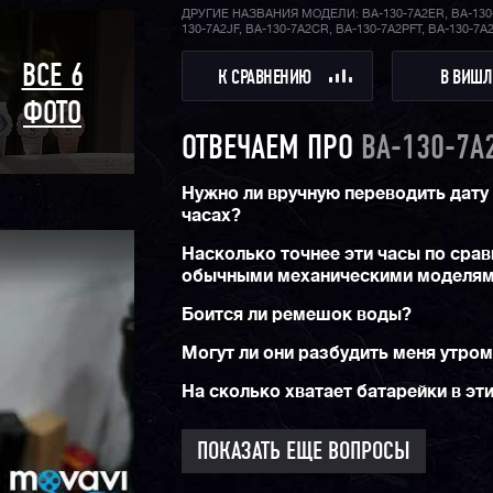
ДРУГИЕ НАЗВАНИЯ МОДЕЛИ: BA-130-7A2ER, BA-130
130-7A2JF, BA-130-7A2CR, BA-130-7A2PFT, BA-130-7A
ВСЕ 6
К СРАВНЕНИЮ
В ВИШЛ
ФОТО
ОТВЕЧАЕМ ПРО
BA-130-7A
Нужно ли вручную переводить дату 
часах?
Насколько точнее эти часы по срав
обычными механическими моделя
Боится ли ремешок воды?
Могут ли они разбудить меня утро
На сколько хватает батарейки в эт
ПОКАЗАТЬ ЕЩЕ ВОПРОСЫ