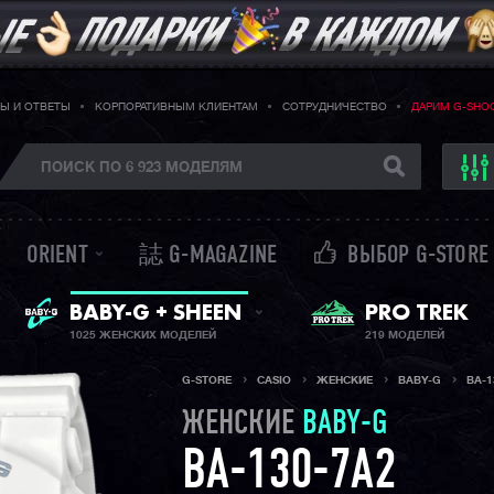
Ы И ОТВЕТЫ
КОРПОРАТИВНЫМ КЛИЕНТАМ
СОТРУДНИЧЕСТВО
ДАРИМ G-SHO
ORIENT
誌 G-MAGAZINE
ВЫБОР G-STORE
ЖЕНСКИЕ ЧАСЫ
PRO TREK
BABY-G + SHEEN
1025 ЖЕНСКИХ МОДЕЛЕЙ
219 МОДЕЛЕЙ
G-STORE
CASIO
ЖЕНСКИЕ
BABY-G
BA-1
ЖЕНСКИЕ
BABY-G
BA-130-7A2