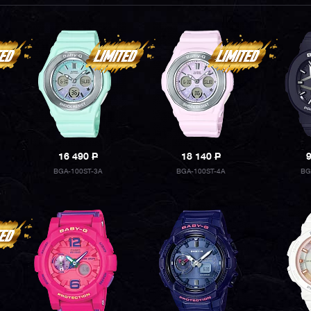
16 490
P
18 140
P
BGA-100ST-3A
BGA-100ST-4A
BG