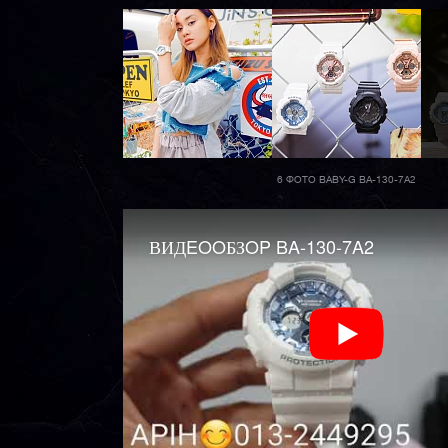
6 ФОТО BABY-G BA-130-7A2
ВИДEOOБЗOP BA-130-7A2