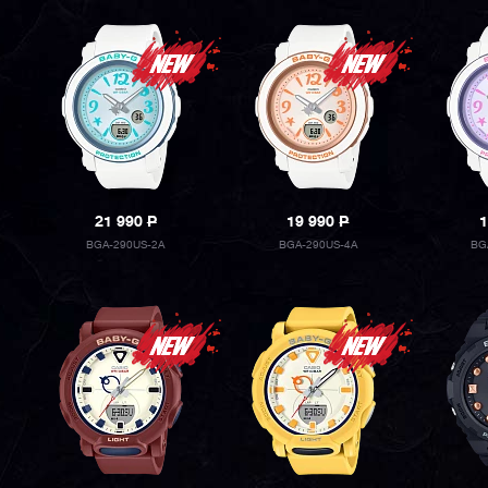
21 990
P
19 990
P
1
BGA-290US-2A
BGA-290US-4A
BG