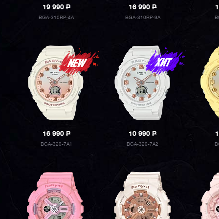
19 990
P
16 990
P
1
BGA-310RP-4A
BGA-310RP-9A
B
16 990
P
10 990
P
1
BGA-320-7A1
BGA-320-7A2
B