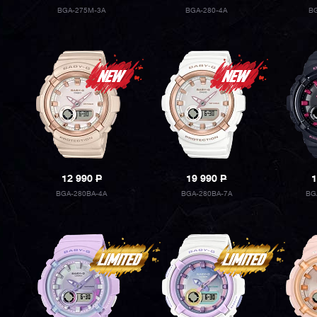
BGA-275M-3A
BGA-280-4A
BG
12 990
P
19 990
P
1
BGA-280BA-4A
BGA-280BA-7A
BG