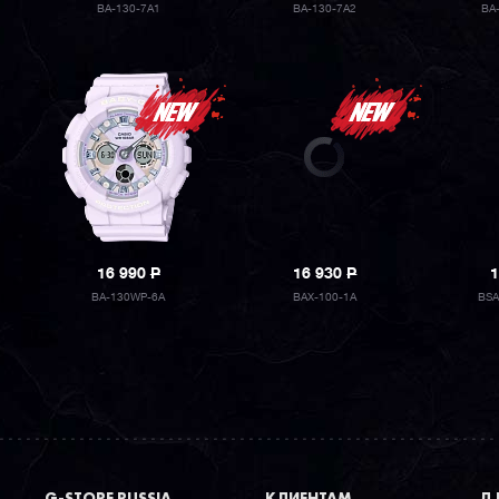
BA-130-7A1
BA-130-7A2
BA
16 990
P
16 930
P
1
BA-130WP-6A
BAX-100-1A
BSA
G-STORE RUSSIA
КЛИЕНТАМ
ДЛ