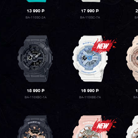
13 990
P
17 990
P
2
BA-110SC-2A
BA-110SC-7A
B
18 990
P
16 990
P
1
BA-110XBC-1A
BA-110XBE-7A
BA