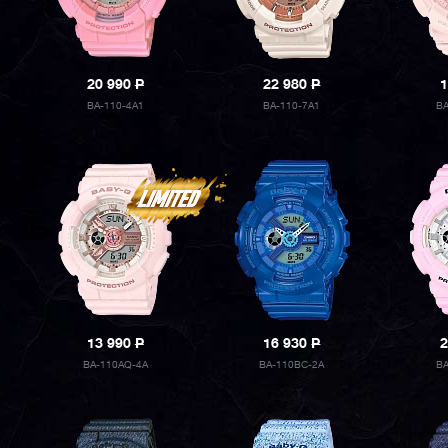
20 990
P
22 980
P
1
BA-110-4A1
BA-110-7A1
B
13 990
P
16 930
P
2
BA-110AQ-4A
BA-110BC-2A
B