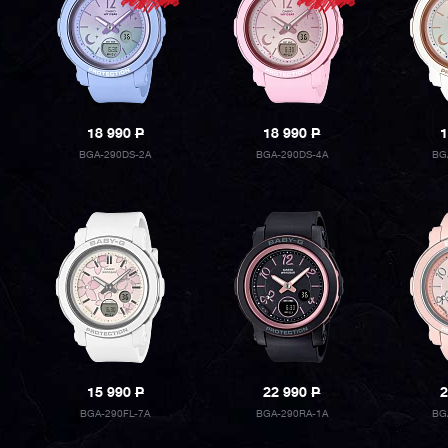
18 990
P
18 990
P
1
BGA-290DS-2A
BGA-290DS-4A
BG
15 990
P
22 990
P
2
BGA-290FL-7A
BGA-290RA-1A
BG