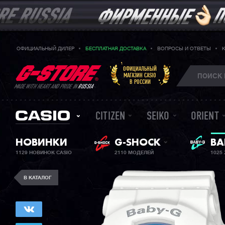
ОФИЦИАЛЬНЫЙ ДИЛЕР
БЕСПЛАТНАЯ ДОСТАВКА
ВОПРОСЫ И ОТВЕТЫ
ОФИЦИАЛЬНЫЙ
МАГАЗИН CASIO
В РОССИИ
MADE WITH HEART AND PRIDE IN
RUSSIA
CITIZEN
SEIKO
ORIENT
НОВИНКИ
G-SHOCK
ЖЕ
BA
1129 НОВИНОК CASIO
2110 МОДЕЛЕЙ
1025
В КАТАЛОГ