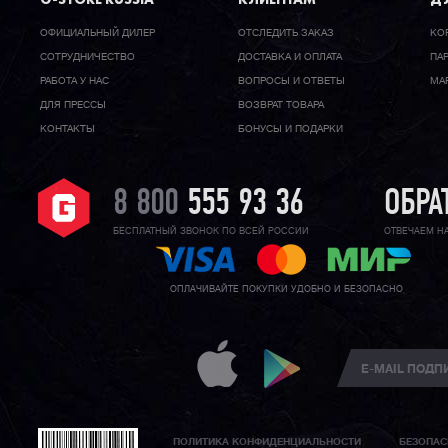
ОФИЦИАЛЬНЫЙ ДИЛЕР
ОТСЛЕДИТЬ ЗАКАЗ
КО
CОТРУДНИЧЕСТВО
ДОСТАВКА И ОПЛАТА
ПА
РАБОТА У НАС
ВОПРОСЫ И ОТВЕТЫ
МА
ДЛЯ ПРЕССЫ
ВОЗВРАТ ТОВАРА
КОНТАКТЫ
БОНУСЫ И ПОДАРКИ
8 800
555 93 36
ОБРА
БЕСПЛАТНЫЙ ЗВОНОК ПО ВСЕЙ РОССИИ
ОТВЕЧАЕМ Н
ОПЛАЧИВАЙТЕ ПОКУПКИ УДОБНО И БЕЗОПАСНО
ПОЛИТИКА КОНФИДЕНЦИАЛЬНОСТИ
БЕЗОПАС