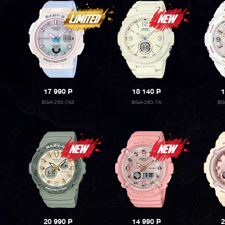
17 990
P
18 140
P
1
BGA-250-7A3
BGA-260-7A
BG
20 990
P
14 990
P
2