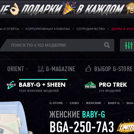
Ы И ОТВЕТЫ
КОРПОРАТИВНЫМ КЛИЕНТАМ
СОТРУДНИЧЕСТВО
ДАРИМ G-SHO
ORIENT
誌 G-MAGAZINE
ВЫБОР G-STORE
ЖЕНСКИЕ ЧАСЫ
BABY-G + SHEEN
PRO TREK
1025 ЖЕНСКИХ МОДЕЛЕЙ
219 МОДЕЛЕЙ
G-STORE
CASIO
ЖЕНСКИЕ
BABY-G
BGA-
ЖЕНСКИЕ
BABY-G
BGA-250-7A3