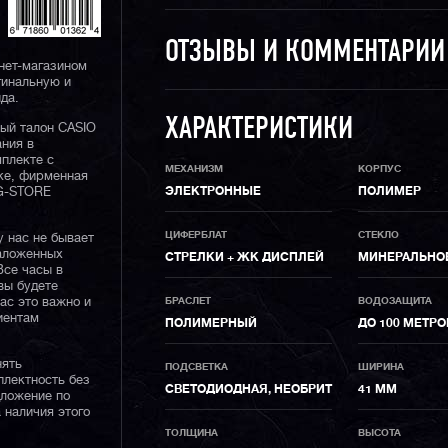
ОТЗЫВЫ И КОММЕНТАРИ
нет-магазином
гинальную и
да.
ХАРАКТЕРИСТИКИ
ный талон CASIO
ания в
плекте с
МЕХАНИЗМ
КОРПУС
ке, фирменная
 G-STORE
ЭЛЕКТРОННЫЕ
ПОЛИМЕР
ЦИФЕРБЛАТ
СТЕКЛО
у нас не бывает
наложенных
СТРЕЛКИ + ЖК ДИСПЛЕЙ
МИНЕРАЛЬНО
Все часы в
вы будете
нас это важно и
БРАСЛЕТ
ВОДОЗАЩИТА
иентам
ПОЛИМЕРНЫЙ
ДО 100 МЕТРО
нять
ПОДСВЕТКА
ШИРИНА
плектность без
СВЕТОДИОДНАЯ, НЕОБРИТ
41 ММ
дложение по
 наличия этого
ТОЛЩИНА
ВЫСОТА