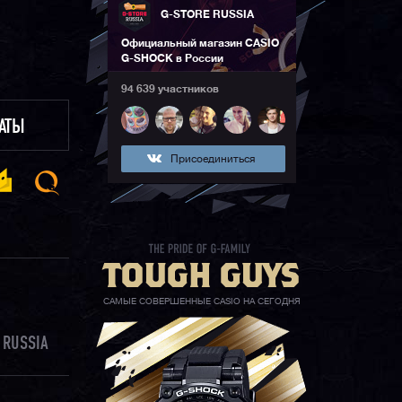
G-STORE RUSSIA
Официальный магазин CASIO
G-SHOCK в России
94 639 участников
ЛАТЫ
Присоединиться
САМЫЕ СОВЕРШЕННЫЕ CASIO НА СЕГОДНЯ
 RUSSIA