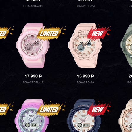
13 190
P
15 720
P
1
BGA-180-4B3
BGA-230S-2A
BG
17 990
P
13 990
P
2
BGA-270FL-4A
BGA-275-4A
BG