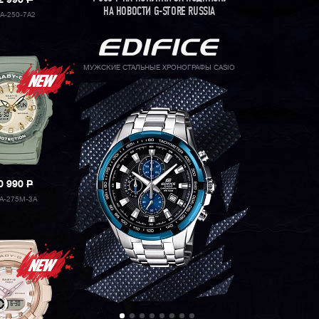
2 990
P
НА НОВОСТИ G-STORE RUSSIA
A-250-7A2
МУЖСКИЕ СТАЛЬНЫЕ ХРОНОГРАФЫ CASIO
0 990
P
A-275M-3A