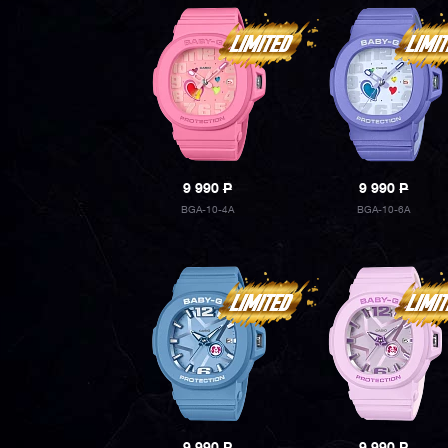
9 990
P
9 990
P
BGA-10-4A
BGA-10-6A