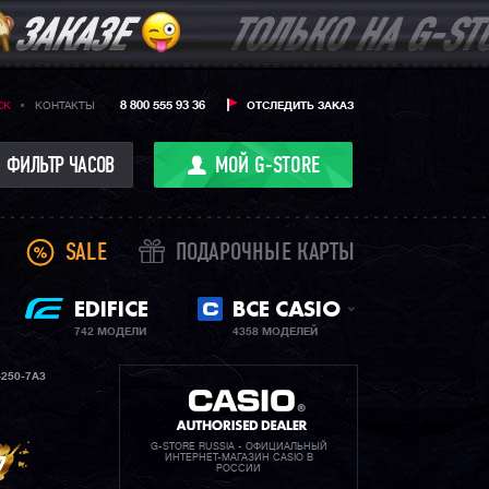
8 800 555 93 36
CK
КОНТАКТЫ
ОТСЛЕДИТЬ ЗАКАЗ
ФИЛЬТР ЧАСОВ
МОЙ G-STORE
SALE
ПОДАРОЧНЫЕ КАРТЫ
EDIFICE
ВСЕ CASIO
742 МОДЕЛИ
4358 МОДЕЛЕЙ
250-7A3
G-STORE RUSSIA - ОФИЦИАЛЬНЫЙ
ИНТЕРНЕТ-МАГАЗИН CASIO В
РОССИИ