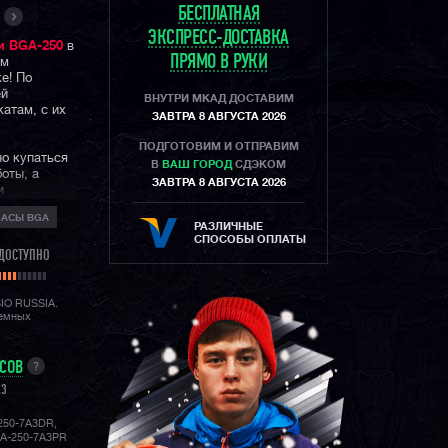
БЕСПЛАТНАЯ
ЭКСПРЕСС-ДОСТАВКА
и BGA-250
в
ПРЯМО В РУКИ
ым
е! По
ей
ВНУТРИ МКАД ДОСТАВИМ
атам, с их
ЗАВТРА 8 АВГУСТА 2026
ПОДГОТОВИМ И ОТПРАВИМ
но купаться
В
ВАШ ГОРОД
СДЭКОМ
боты, а
ЗАВТРА 8 АВГУСТА 2026
и
тов
ЧАСЫ BGA
же в ночное
РАЗЛИЧНЫЕ
СПОСОБЫ ОПЛАТЫ
ДОСТУПНО
прекрасный
т и украсит
ерены, эти
SIO RUSSIA.
лемных
етнего тепла
УСОВ
?
A3
50-7A3DR,
GA-250-7A3PR