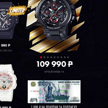
9 990
P
A-10D-2A1
109 990
P
MTG-B1000B-1A
1 000
Р
НА ПОКУПКИ ЗА ПОДПИСКУ