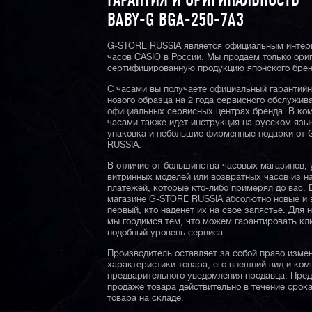
ГАРАНТИЯ И ОРИГИНАЛЬНОСТЬ
BABY-G BGA-250-7A3
G-STORE RUSSIA является официальным интер
часов CASIO в России. Мы продаем только ори
сертифицированную продукцию японского брен
С часами вы получаете официальный гарантий
нового образца на 2 года сервисного обслужив
официальных сервисных центрах бренда. В ком
часами также идет инструкция на русском язы
упаковка и небольшие фирменные подарки от
RUSSIA.
В отличие от большинства часовых магазинов, 
витринных моделей или возвратных часов из 
платежей, которые кто-либо примерял до вас. 
магазине G-STORE RUSSIA абсолютно новые и 
первый, кто наденет их на свое запястье. Для 
мы гордимся тем, что можем гарантировать кл
подобный уровень сервиса.
Производитель оставляет за собой право изме
характеристики товара, его внешний вид и ком
предварительного уведомления продавца. Пре
продаже товара действительно в течение срока
товара на складе.