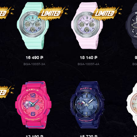
16 490
P
18 140
P
BGA-100ST-3A
BGA-100ST-4A
BG