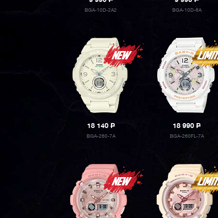
9 990
P
9 990
P
BGA-10D-2A2
BGA-10D-6A
18 140
P
18 990
P
BGA-260-7A
BGA-260FL-7A