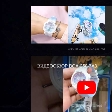
4 ФОТО BABY-G BGA-250-7A3
ВИДEOOБЗOP BGA-250-7A3