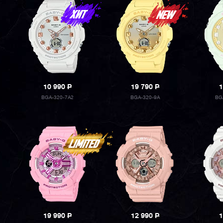
10 990
P
19 790
P
1
BGA-320-7A2
BGA-320-9A
BG
19 990
P
12 990
P
1