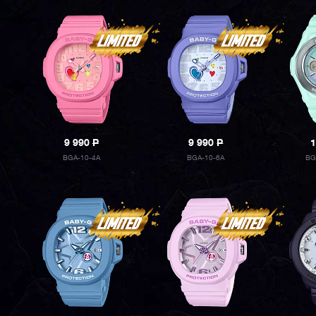
9 990
P
9 990
P
1
BGA-10-4A
BGA-10-6A
BG