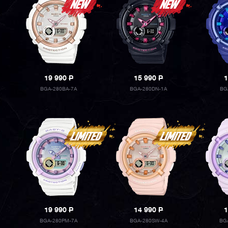
19 990
P
15 990
P
1
BGA-280BA-7A
BGA-280DN-1A
BG
19 990
P
14 990
P
1
BGA-280PM-7A
BGA-280SW-4A
BG