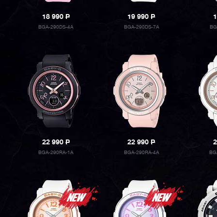
18 990
P
19 990
P
1
BGA-290DS-4A
BGA-290DS-7A
BG
22 990
P
22 990
P
2
BGA-290RA-1A
BGA-290RA-4A
BG