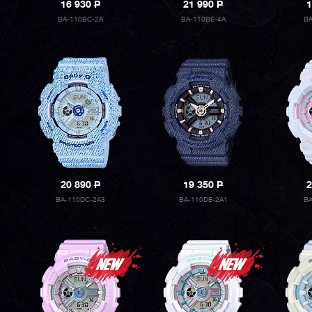
16 930
P
21 990
P
1
BA-110BC-2A
BA-110BE-4A
BA
20 890
P
19 350
P
2
BA-110DC-2A3
BA-110DE-2A1
B