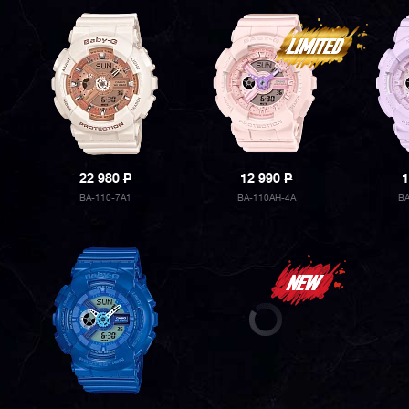
22 980
P
12 990
P
1
BA-110-7A1
BA-110AH-4A
B