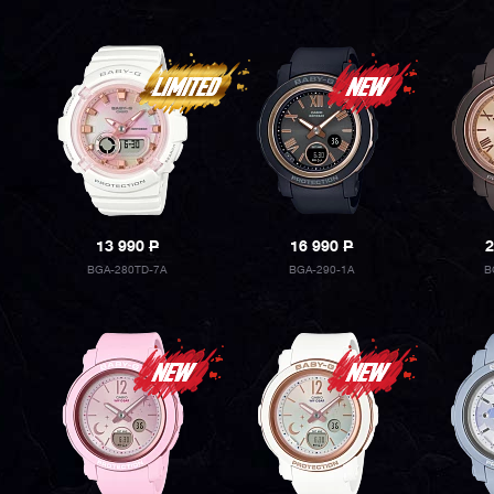
13 990
P
16 990
P
2
BGA-280TD-7A
BGA-290-1A
B