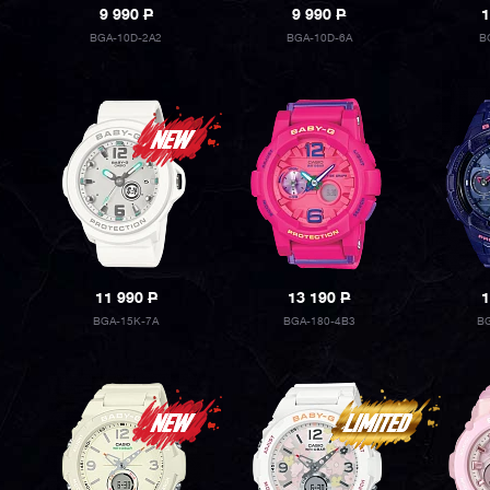
9 990
P
9 990
P
1
BGA-10D-2A2
BGA-10D-6A
B
11 990
P
13 190
P
1
BGA-15K-7A
BGA-180-4B3
BG