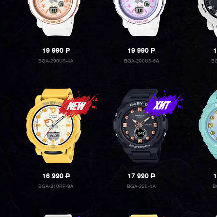
19 990
P
19 990
P
1
BGA-290US-4A
BGA-290US-6A
BG
16 990
P
17 990
P
1
BGA-310RP-9A
BGA-320-1A
B