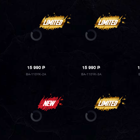
15 990
P
15 990
P
1
BA-110YK-2A
BA-110YK-3A