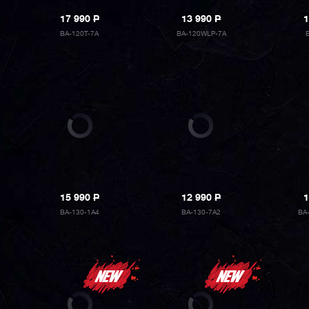
17 990
P
13 990
P
1
BA-120T-7A
BA-120WLP-7A
15 990
P
12 990
P
1
BA-130-1A4
BA-130-7A2
BA