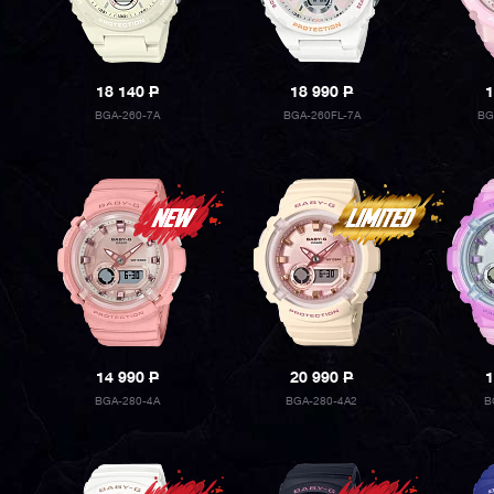
18 140
P
18 990
P
1
BGA-260-7A
BGA-260FL-7A
BG
14 990
P
20 990
P
1
BGA-280-4A
BGA-280-4A2
B