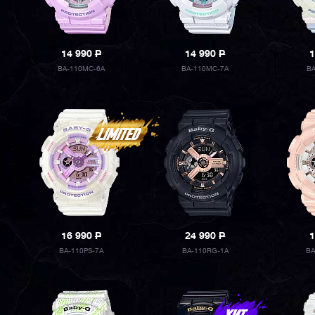
14 990
P
14 990
P
1
BA-110MC-6A
BA-110MC-7A
B
16 990
P
24 990
P
1
BA-110PS-7A
BA-110RG-1A
BA