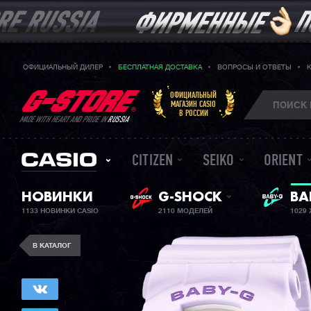
ОФИЦИАЛЬНЫЙ ДИЛЕР
БЕСПЛАТНАЯ ДОСТАВКА
ВОПРОСЫ И ОТВЕТЫ
ОФИЦИАЛЬНЫЙ
МАГАЗИН CASIO
В РОССИИ
MADE WITH HEART AND PRIDE IN
RUSSIA
CITIZEN
SEIKO
ORIENT
НОВИНКИ
G-SHOCK
ЖЕ
BA
1133 НОВИНКИ CASIO
2110 МОДЕЛЕЙ
1029
В КАТАЛОГ