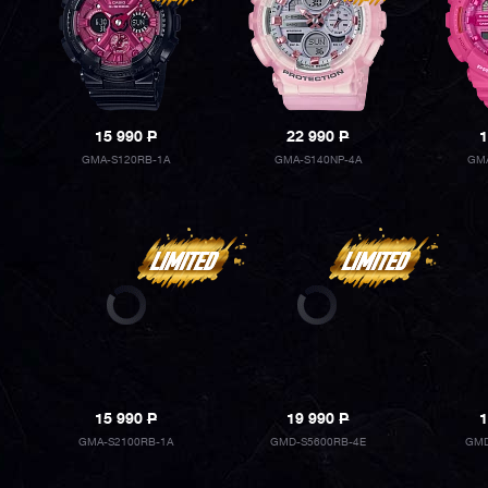
15 990
P
22 990
P
1
GMA-S120RB-1A
GMA-S140NP-4A
GMA
15 990
P
19 990
P
1
GMA-S2100RB-1A
GMD-S5600RB-4E
GMD