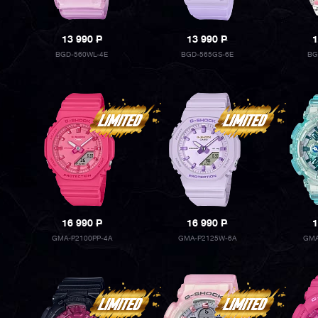
13 990
P
13 990
P
1
BGD-560WL-4E
BGD-565GS-6E
BG
16 990
P
16 990
P
1
GMA-P2100PP-4A
GMA-P2125W-6A
GMA