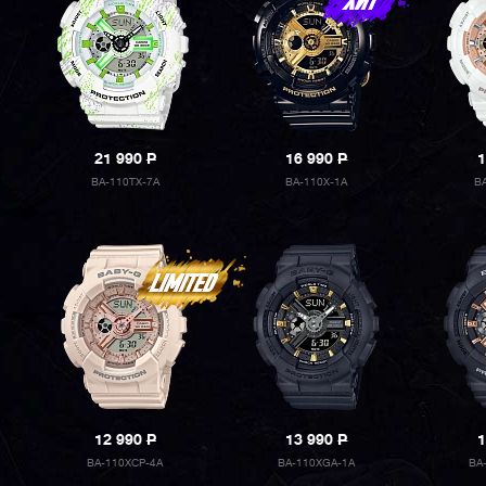
21 990
P
16 990
P
1
BA-110TX-7A
BA-110X-1A
B
12 990
P
13 990
P
1
BA-110XCP-4A
BA-110XGA-1A
BA