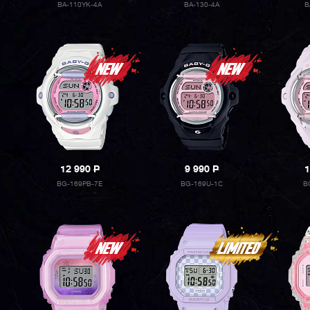
BA-110YK-4A
BA-130-4A
B
12 990
P
9 990
P
1
BG-169PB-7E
BG-169U-1C
B