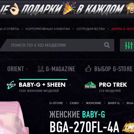
Ы И ОТВЕТЫ
КОРПОРАТИВНЫМ КЛИЕНТАМ
СОТРУДНИЧЕСТВО
ДАРИМ G-SHO
ORIENT
誌 G-MAGAZINE
ВЫБОР G-STORE
ЖЕНСКИЕ ЧАСЫ
PRO TREK
BABY-G + SHEEN
1025 ЖЕНСКИХ МОДЕЛЕЙ
219 МОДЕЛЕЙ
G-STORE
CASIO
ЖЕНСКИЕ
BABY-G
BGA-
ЖЕНСКИЕ
BABY-G
BGA-270FL-4A