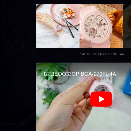
7 ФОТО BABY-G BGA-270FL-4A
ВИДEOOБЗOP BGA-270FL-4A