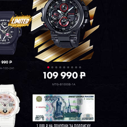
9 990
P
A-10D-2A1
109 990
P
MTG-B1000B-1A
1 000
Р
НА ПОКУПКИ ЗА ПОДПИСКУ