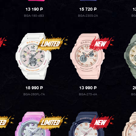
13 190
P
15 720
P
1
BGA-180-4B3
BGA-230S-2A
BG
18 990
P
13 990
P
2
BGA-260FL-7A
BGA-275-4A
BG