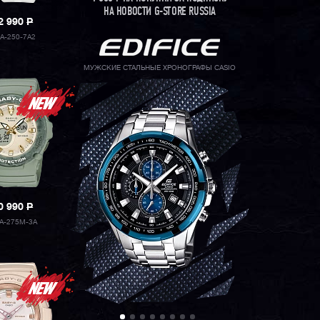
НА НОВОСТИ G-STORE RUSSIA
2 990
P
A-250-7A2
МУЖСКИЕ СТАЛЬНЫЕ ХРОНОГРАФЫ CASIO
0 990
P
A-275M-3A