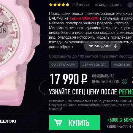
РЕЙТИНГ:
5
ID МОДЕЛИ: 5813
Перед вами редкая лимитированная женская
BABY-G из
серии BGA-270
в стильном и лак
матовом полупрозрачном розовом корпусе!
Минималистичность дизайна и милые акценты
циферблате в виде цветков создают уникаль
вид, благодаря которому, модель привлекает 
взгляды окружающих и способна дополнять 
ЧИТАТЬ ДАЛЕЕ
ваши образы.
Водозащита до 100 метров позволяет свобод
в часах, не беспокоясь за сохранность их ра
СО СТРЕЛКАМИ
СЕРИЯ BGA-270
ЧАСЫ BGA
минеральное закаленное стекло и прочный к
обеспечивают сохранность механизма даже 
экстремальных условиях!
17 990
P
ОФИЦИАЛЬНАЯ
ЦЕНА CASIO RUSSIA
УЗНАЙТЕ СПЕЦ ЦЕНУ ПОСЛЕ
РЕГИ
Внимание! Это официальная цена, установленная CA
Покупая дешевле, остерегайтесь подделок или проб
моделей
+6000 G-БОН
ДДЕЛОК!
КУПИТЬ
КУПИВ BGA-270FL