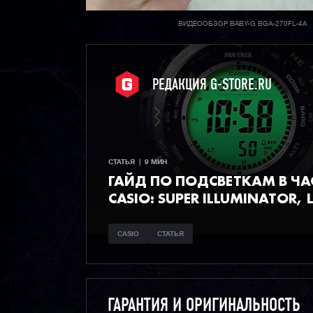
ВИДЕООБЗОР BABY-G BGA-270FL-4A
РЕДАКЦИЯ G-STORE.RU
СТАТЬЯ  |  9 МИН
ГАЙД ПО ПОДСВЕТКАМ В Ч
CASIO: SUPER ILLUMINATOR, L
CASIO
СТАТЬЯ
ГАРАНТИЯ И ОРИГИНАЛЬНОСТЬ