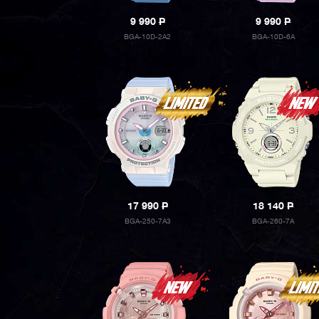
9 990
P
9 990
P
BGA-10D-2A2
BGA-10D-6A
17 990
P
18 140
P
BGA-250-7A3
BGA-260-7A