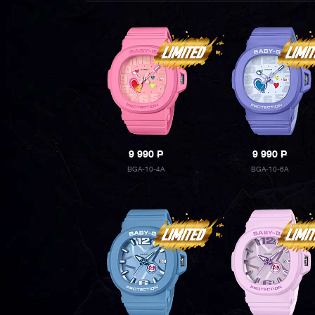
9 990
P
9 990
P
BGA-10-4A
BGA-10-6A