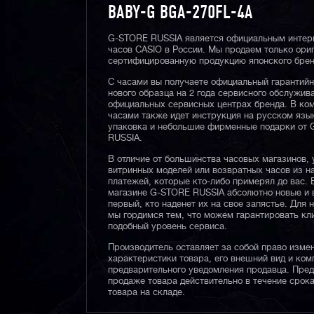
BABY-G BGA-270FL-4A
G-STORE RUSSIA является официальным интер
часов CASIO в России. Мы продаем только ори
сертифицированную продукцию японского брен
С часами вы получаете официальный гарантий
нового образца на 2 года сервисного обслужив
официальных сервисных центрах бренда. В ком
часами также идет инструкция на русском язы
упаковка и небольшие фирменные подарки от
RUSSIA.
В отличие от большинства часовых магазинов, 
витринных моделей или возвратных часов из 
платежей, которые кто-либо примерял до вас. 
магазине G-STORE RUSSIA абсолютно новые и 
первый, кто наденет их на свое запястье. Для 
мы гордимся тем, что можем гарантировать кл
подобный уровень сервиса.
Производитель оставляет за собой право изме
характеристики товара, его внешний вид и ком
предварительного уведомления продавца. Пре
продаже товара действительно в течение срока
товара на складе.