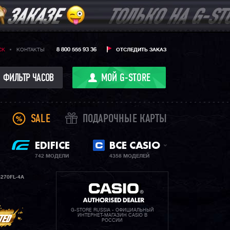
8 800 555 93 36
CK
КОНТАКТЫ
ОТСЛЕДИТЬ ЗАКАЗ
ФИЛЬТР ЧАСОВ
МОЙ G-STORE
SALE
ПОДАРОЧНЫЕ КАРТЫ
EDIFICE
ВСЕ CASIO
742 МОДЕЛИ
4358 МОДЕЛЕЙ
270FL-4A
G-STORE RUSSIA - ОФИЦИАЛЬНЫЙ
ИНТЕРНЕТ-МАГАЗИН CASIO В
РОССИИ