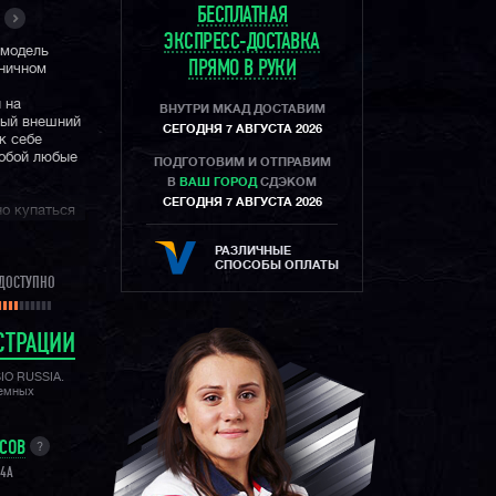
БЕСПЛАТНАЯ
ЭКСПРЕСС-ДОСТАВКА
 модель
ПРЯМО В РУКИ
оничном
 на
ВНУТРИ МКАД ДОСТАВИМ
ный внешний
СЕГОДНЯ 7 АВГУСТА 2026
к себе
собой любые
ПОДГОТОВИМ И ОТПРАВИМ
В
ВАШ ГОРОД
СДЭКОМ
СЕГОДНЯ 7 АВГУСТА 2026
но купаться
боты, а
орпус
РАЗЛИЧНЫЕ
в самых
СПОСОБЫ ОПЛАТЫ
ДОСТУПНО
СТРАЦИИ
SIO RUSSIA.
лемных
УСОВ
?
-4A