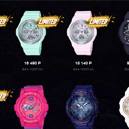
16 490
P
18 140
P
BGA-100ST-3A
BGA-100ST-4A
BG