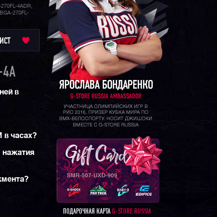
270FL-4ADR,
 BGA-270FL-
ИСТ
-4A
ней в
 в часах?
з нажатия
жмента?
ПОДАРОЧНАЯ КАРТА
G-STORE RUSSIA