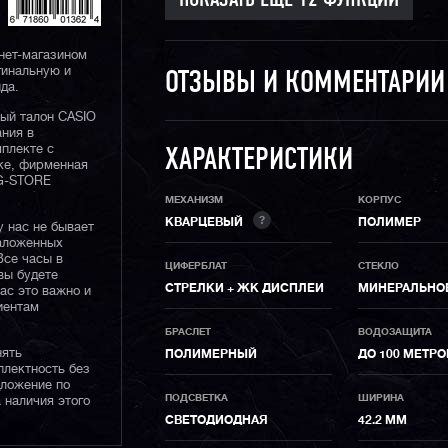
нет-магазином
гинальную и
ОТЗЫВЫ И КОММЕНТАРИ
да.
ный талон CASIO
ания в
плекте с
ХАРАКТЕРИСТИКИ
ке, фирменная
 G-STORE
МЕХАНИЗМ
КОРПУС
?
КВАРЦЕВЫЙ
ПОЛИМЕР
у нас не бывает
наложенных
Все часы в
ЦИФЕРБЛАТ
СТЕКЛО
вы будете
СТРЕЛКИ + ЖК ДИСПЛЕИ
МИНЕРАЛЬНО
нас это важно и
иентам
БРАСЛЕТ
ВОДОЗАЩИТА
нять
ПОЛИМЕРНЫЙ
ДО 100 МЕТРО
плектность без
дложение по
ПОДСВЕТКА
ШИРИНА
 наличия этого
СВЕТОДИОДНАЯ
42.2 ММ