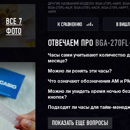
ДРУГИЕ НАЗВАНИЯ МОДЕЛИ: BGA-270FL-4AER, BGA-
BGA-270FL-4AJF, BGA-270FL-4ACR, BGA-270FL-4APFT,
4APR
ВСЕ 7
К СРАВНЕНИЮ
В ВИШЛ
ФОТО
ОТВЕЧАЕМ ПРО
BGA-270FL
Часы сами учитывают количество д
месяце?
Можно ли ронять эти часы?
Что означают обозначения AM и PM
Можно ли увидеть время ночью бе
кнопок?
Подходят ли часы для тайм-менед
ПОКАЗАТЬ ЕЩЕ ВОПРОСЫ