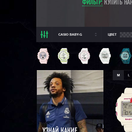
ФИЛЬТР:
КУПИТЬ НАР
CASIO BABY-G
ЦВЕТ
ВСЕ РАЗДЕЛЫ
CASIO BABY-G
ВСЕ CASIO
CASIO G-SHOCK
M
L
CASIO PRO TREK
CASIO EDIFICE
CITIZEN
SEIKO
ORIENT