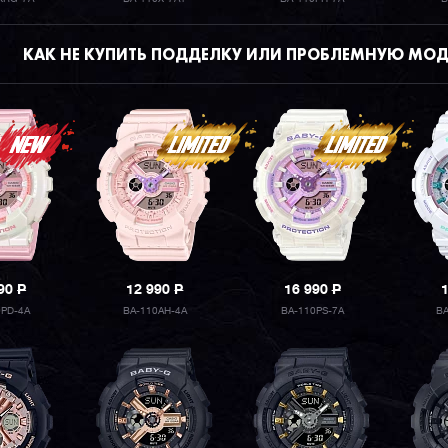
КАК НЕ КУПИТЬ ПОДДЕЛКУ ИЛИ ПРОБЛЕМНУЮ МОД
990
P
12 990
P
16 990
P
0PD-4A
BA-110AH-4A
BA-110PS-7A
B