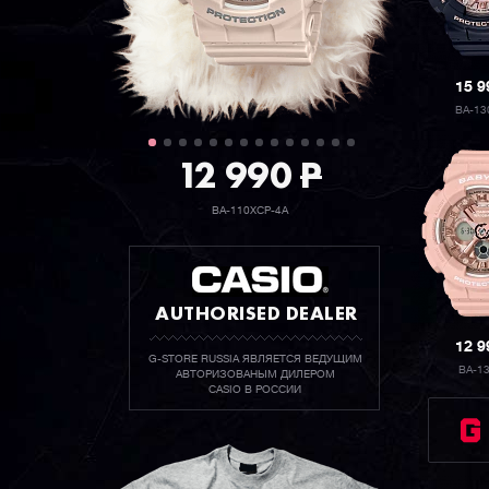
15 
BA-13
12 990
P
BA-110XCP-4A
AUTHORISED DEALER
12 
G-STORE RUSSIA ЯВЛЯЕТСЯ ВЕДУЩИМ
BA-1
АВТОРИЗОВАНЫМ ДИЛЕРОМ
CASIO В РОССИИ