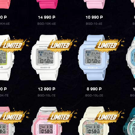
90
P
14 990
P
10 990
P
0KH-4E
BGD-10K-4E
BGD-10-4E
B
90
P
12 990
P
8 990
P
0K-7E
BGD-10L-7E
BGD-10L-2E
BG