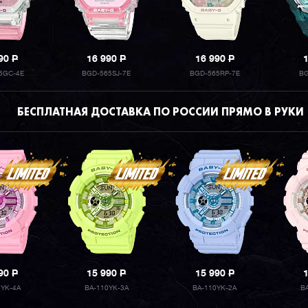
990
P
16 990
P
16 990
P
5GC-4E
BGD-565SJ-7E
BGD-565RP-7E
BG
БЕСПЛАТНАЯ ДОСТАВКА ПО РОССИИ ПРЯМО В РУКИ
990
P
15 990
P
15 990
P
0YK-4A
BA-110YK-3A
BA-110YK-2A
B