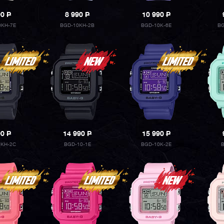
90
P
8 990
P
10 990
P
0KH-7E
BGD-10KH-2B
BGD-10K-6E
BG
90
P
14 990
P
15 990
P
0KH-2C
BGD-10-1E
BGD-10K-2E