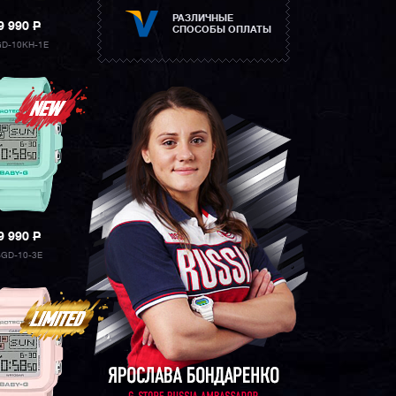
РАЗЛИЧНЫЕ
9 990
P
СПОСОБЫ ОПЛАТЫ
D-10KH-1E
9 990
P
BGD-10-3E