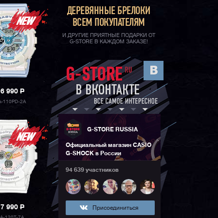
ДЕРЕВЯННЫЕ БРЕЛОКИ
ВСЕМ ПОКУПАТЕЛЯМ
И ДРУГИЕ ПРИЯТНЫЕ ПОДАРКИ ОТ
G-STORE В КАЖДОМ ЗАКАЗЕ!
16 990
P
A-110PD-2A
G-STORE RUSSIA
Официальный магазин CASIO
G-SHOCK в России
94 639 участников
17 990
P
Присоединиться
A-120T-7A