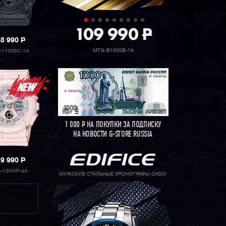
109 990
P
18 990
P
MTG-B1000B-1A
-110XBC-1A
1 000
Р
НА ПОКУПКИ ЗА ПОДПИСКУ
НА НОВОСТИ G-STORE RUSSIA
19 990
P
A-130WP-4A
МУЖСКИЕ СТАЛЬНЫЕ ХРОНОГРАФЫ CASIO
E