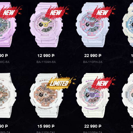
990
P
12 990
P
22 990
P
0MC-6A
BA-110AH-6A
BA-110FH-2A
B
990
P
15 990
P
22 990
P
XRG-7A
BA-110X-7A1
BA-110FH-7A
B