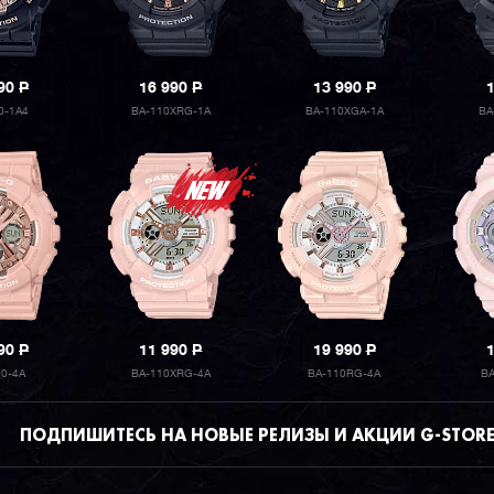
990
P
16 990
P
13 990
P
0-1A4
BA-110XRG-1A
BA-110XGA-1A
BA
990
P
11 990
P
19 990
P
30-4A
BA-110XRG-4A
BA-110RG-4A
B
ПОДПИШИТЕСЬ НА НОВЫЕ РЕЛИЗЫ И АКЦИИ G-STOR