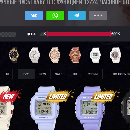
УЧНЫЕ ЧАСЫ BABY-G С ФУНКЦИЕЙ 12/24-ЧАСОВОЕ ОТ
ЦЕНА
5К
600К
XL
ВСЕ
NEW
SALE
HIT
СЕРИИ
ПО ПОПУЛ