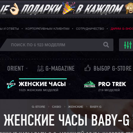
Ы И ОТВЕТЫ
КОРПОРАТИВНЫМ КЛИЕНТАМ
СОТРУДНИЧЕСТВО
ДАРИМ G-SHO
ORIENT
誌 G-MAGAZINE
ВЫБОР G-STORE
ЖЕНСКИЕ ЧАСЫ
PRO TREK
BABY-G + SHEEN
1025 ЖЕНСКИХ МОДЕЛЕЙ
219 МОДЕЛЕЙ
G-STORE
CASIO
ЖЕНСКИЕ
BABY-G
ЖЕНСКИЕ ЧАСЫ BABY-G