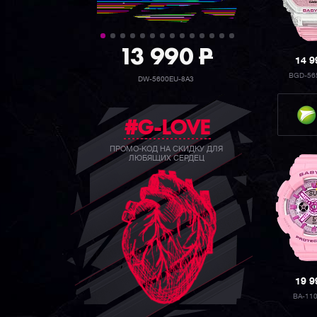
39 990
P
14 
BGD-56
GW-B5600BC-1B
#G-LOVE
ПРОМО-КОД НА СКИДКУ ДЛЯ
ЛЮБЯЩИХ СЕРДЕЦ
19 
BA-11