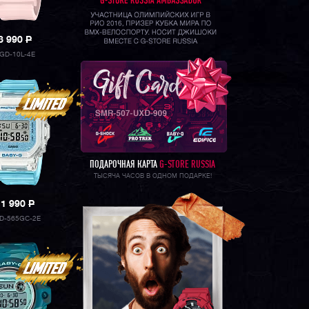
8 990
P
GD-10L-4E
ПОДАРОЧНАЯ КАРТА
G-STORE RUSSIA
ТЫСЯЧА ЧАСОВ В ОДНОМ ПОДАРКЕ!
11 990
P
D-565GC-2E