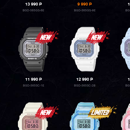
13 990
P
9 990
P
1
BGD-565GS-6E
BGD-565GS-9E
BG
11 990
P
12 990
P
1
BGD-565SC-1E
BGD-565SC-2B
BG