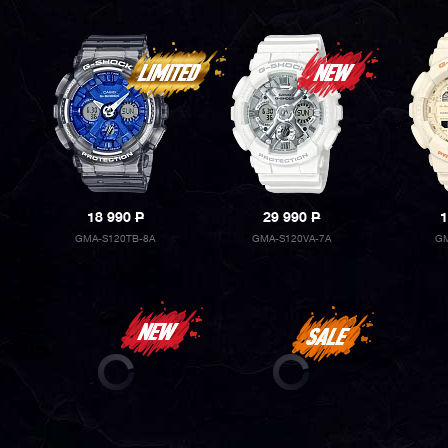
18 990
P
29 990
P
1
GMA-S120TB-8A
GMA-S120VA-7A
GM