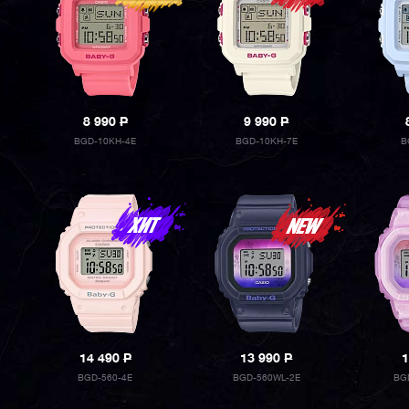
8 990
P
9 990
P
BGD-10KH-4E
BGD-10KH-7E
B
14 490
P
13 990
P
1
BGD-560-4E
BGD-560WL-2E
BG