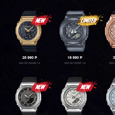
28 990
P
19 990
P
3
GM-S2100GB-1A
GM-S2100MF-1A
GM-