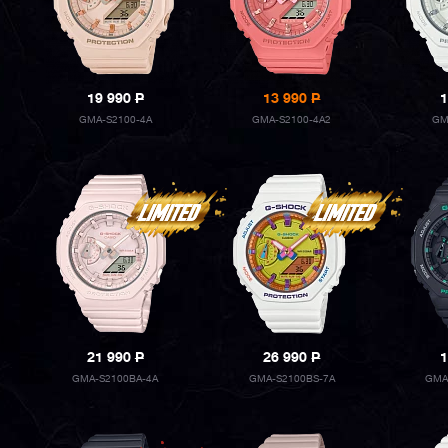
19 990
P
13 990
P
1
GMA-S2100-4A
GMA-S2100-4A2
GM
21 990
P
26 990
P
1
GMA-S2100BA-4A
GMA-S2100BS-7A
GMA