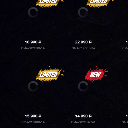
18 990
P
22 990
P
1
GMA-S120GB-1A
GMA-S120GS-3A
GMA
15 990
P
14 990
P
1
GMA-S120RB-1A
GMA-S120SA-7A1
GMA