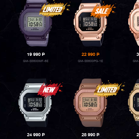
19 990
P
22 990
P
3
GM-S5600MF-6E
GM-S5600PG-1E
GM-
24 990
P
28 990
P
2