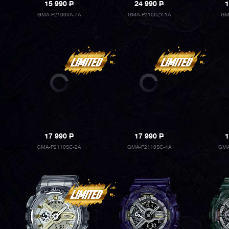
15 990
P
24 990
P
1
GMA-P2100VA-7A
GMA-P2100ZY-1A
GM
17 990
P
17 990
P
1
GMA-P2110SC-2A
GMA-P2110SC-4A
GMA