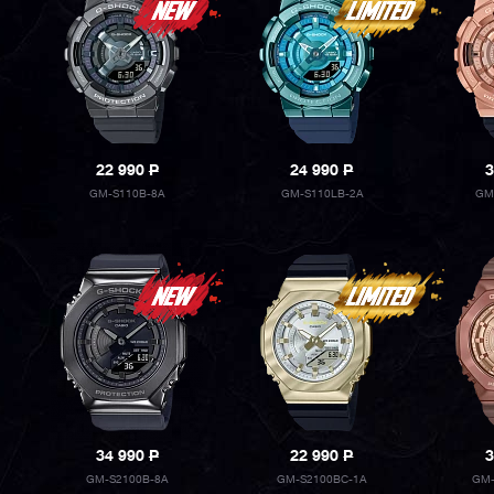
22 990
P
24 990
P
3
GM-S110B-8A
GM-S110LB-2A
GM
34 990
P
22 990
P
3
GM-S2100B-8A
GM-S2100BC-1A
GM-