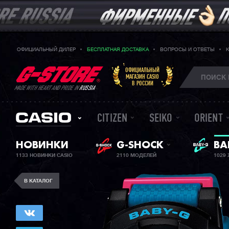
ОФИЦИАЛЬНЫЙ ДИЛЕР
БЕСПЛАТНАЯ ДОСТАВКА
ВОПРОСЫ И ОТВЕТЫ
ОФИЦИАЛЬНЫЙ
МАГАЗИН CASIO
В РОССИИ
MADE WITH HEART AND PRIDE IN
RUSSIA
CITIZEN
SEIKO
ORIENT
НОВИНКИ
G-SHOCK
ЖЕ
BA
1133 НОВИНКИ CASIO
2110 МОДЕЛЕЙ
1029
В КАТАЛОГ