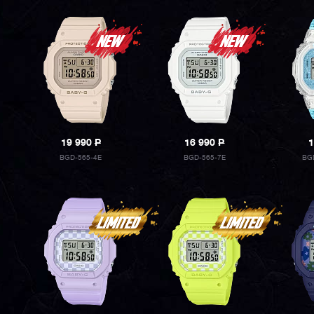
19 990
P
16 990
P
1
BGD-565-4E
BGD-565-7E
BG