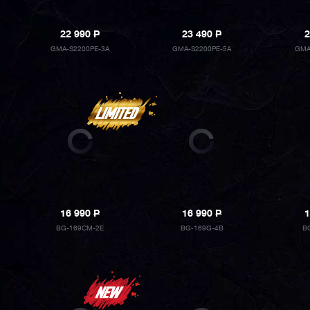
22 990
P
23 490
P
2
GMA-S2200PE-3A
GMA-S2200PE-5A
GMA
16 990
P
16 990
P
1
BG-169CM-2E
BG-169G-4B
B