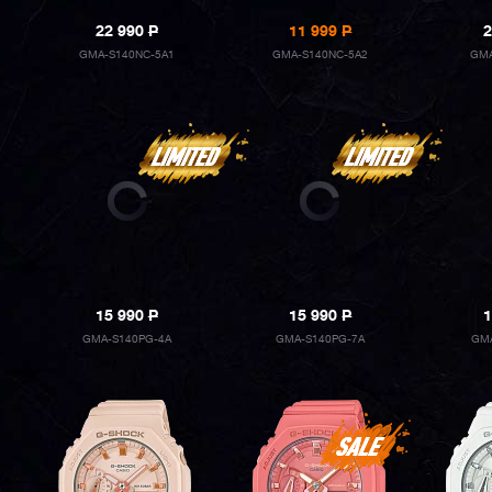
22 990
P
11 999
P
2
GMA-S140NC-5A1
GMA-S140NC-5A2
GMA
15 990
P
15 990
P
1
GMA-S140PG-4A
GMA-S140PG-7A
GMA