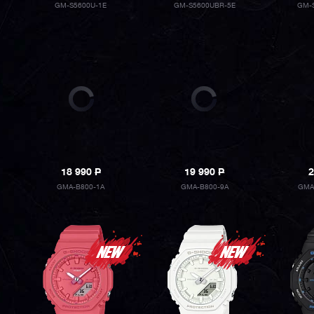
GM-S5600U-1E
GM-S5600UBR-5E
GM-
18 990
P
19 990
P
2
GMA-B800-1A
GMA-B800-9A
GMA