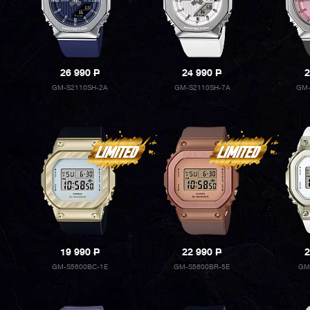
26 990
P
24 990
P
2
GM-S2110SH-2A
GM-S2110SH-7A
GM-
19 990
P
22 990
P
2
GM-S5600BC-1E
GM-S5600BR-5E
GM