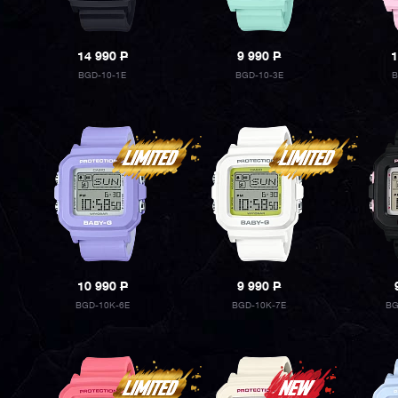
14 990
P
9 990
P
1
BGD-10-1E
BGD-10-3E
B
10 990
P
9 990
P
BGD-10K-6E
BGD-10K-7E
BG