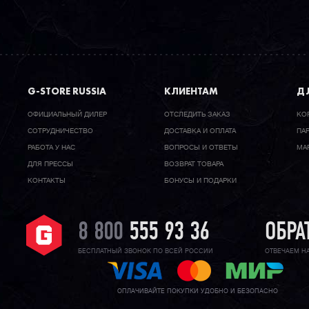
G-STORE RUSSIA
КЛИЕНТАМ
ДЛ
ОФИЦИАЛЬНЫЙ ДИЛЕР
ОТСЛЕДИТЬ ЗАКАЗ
КО
CОТРУДНИЧЕСТВО
ДОСТАВКА И ОПЛАТА
ПА
РАБОТА У НАС
ВОПРОСЫ И ОТВЕТЫ
МА
ДЛЯ ПРЕССЫ
ВОЗВРАТ ТОВАРА
КОНТАКТЫ
БОНУСЫ И ПОДАРКИ
8 800
555 93 36
ОБРА
БЕСПЛАТНЫЙ ЗВОНОК ПО ВСЕЙ РОССИИ
ОТВЕЧАЕМ Н
ОПЛАЧИВАЙТЕ ПОКУПКИ УДОБНО И БЕЗОПАСНО