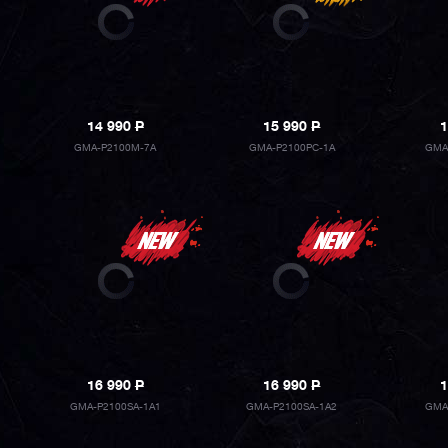
14 990
P
15 990
P
1
GMA-P2100M-7A
GMA-P2100PC-1A
GMA
16 990
P
16 990
P
1
GMA-P2100SA-1A1
GMA-P2100SA-1A2
GMA