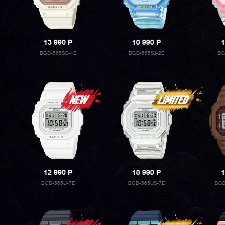
13 990
P
10 990
P
1
BGD-565SC-4E
BGD-565SJ-2E
BG
12 990
P
18 990
P
1
BGD-565U-7E
BGD-565US-7E
BGD