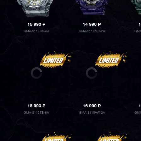
15 990
P
14 990
P
1
GMA-S110GS-8A
GMA-S110MC-2A
GMA
18 990
P
16 990
P
1
GMA-S110TB-8A
GMA-S110VW-2A
GMA