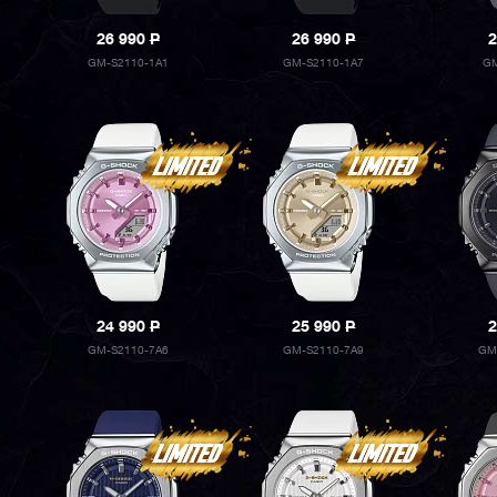
26 990
P
26 990
P
2
GM-S2110-1A1
GM-S2110-1A7
GM
24 990
P
25 990
P
2
GM-S2110-7A6
GM-S2110-7A9
GM