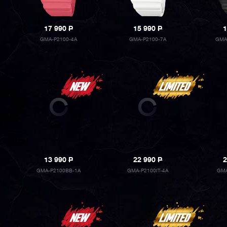
17 990
P
15 990
P
1
GMA-P2100-4A
GMA-P2100-7A
GMA
13 990
P
22 990
P
2
GMA-P2100BB-1A
GMA-P2100IT-4A
GMA