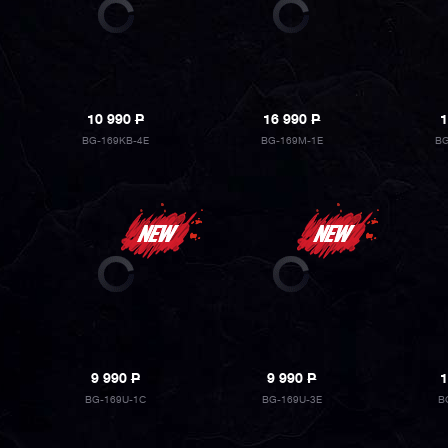
10 990
P
16 990
P
1
BG-169KB-4E
BG-169M-1E
BG
9 990
P
9 990
P
1
BG-169U-1C
BG-169U-3E
B