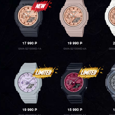
17 990
P
19 990
P
2
GMA-S2100MD-1A
GMA-S2100MD-4A
GMA
19 990
P
15 990
P
1