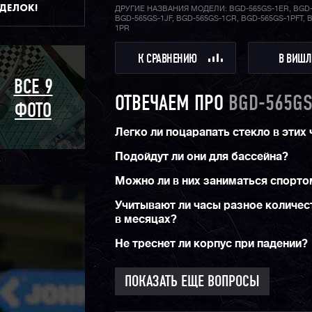
ДДЕЛОК!
ДРУГИЕ НАЗВАНИЯ МОДЕЛИ: BGD-565GS-1ER, BGD-
BGD-565GS-1JF, BGD-565GS-1CR, BGD-565GS-1PFT, 
1PR
К СРАВНЕНИЮ
В ВИШЛ
ВСЕ 9
ОТВЕЧАЕМ ПРО
BGD-565GS
ФОТО
Легко ли поцарапать стекло в этих
Подойдут ли они для бассейна?
Можно ли в них заниматься спорто
Учитывают ли часы разное количес
в месяцах?
Не треснет ли корпус при падении?
ПОКАЗАТЬ ЕЩЕ ВОПРОСЫ