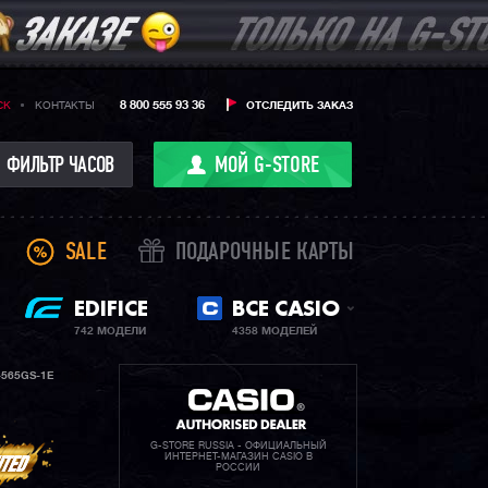
8 800 555 93 36
CK
КОНТАКТЫ
ОТСЛЕДИТЬ ЗАКАЗ
ФИЛЬТР ЧАСОВ
МОЙ G-STORE
SALE
ПОДАРОЧНЫЕ КАРТЫ
EDIFICE
ВСЕ CASIO
742 МОДЕЛИ
4358 МОДЕЛЕЙ
565GS-1E
G-STORE RUSSIA - ОФИЦИАЛЬНЫЙ
ИНТЕРНЕТ-МАГАЗИН CASIO В
РОССИИ