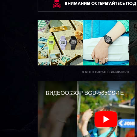
ВНИМАНИЕ! ОСТЕРЕГАЙТЕСЬ ПО
9 ФОТО BABY-G BGD-565GS-1E
ВИДEOOБЗOP BGD-565GS-1E