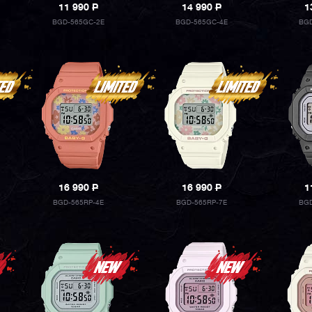
11 990
P
14 990
P
1
BGD-565GC-2E
BGD-565GC-4E
BGD
16 990
P
16 990
P
1
BGD-565RP-4E
BGD-565RP-7E
BGD