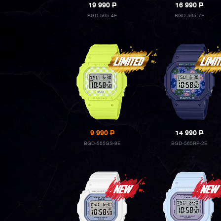
19 990
P
16 990
P
BGD-565-4E
BGD-565-7E
9 990
P
14 990
P
BGD-565GS-9E
BGD-565RP-2E