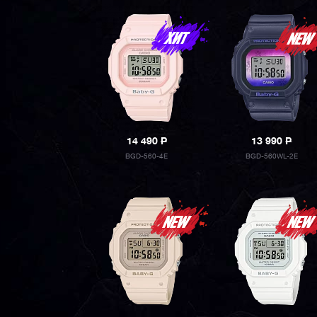
14 490
P
13 990
P
BGD-560-4E
BGD-560WL-2E