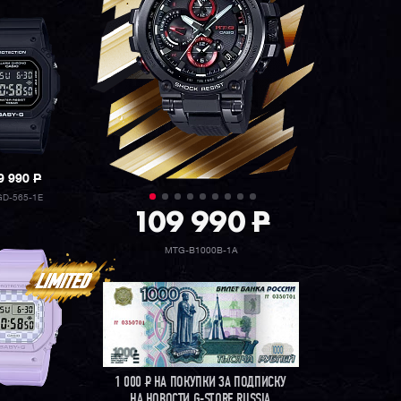
9 990
P
D-565-1E
109 990
P
MTG-B1000B-1A
1 000
Р
НА ПОКУПКИ ЗА ПОДПИСКУ
НА НОВОСТИ G-STORE RUSSIA