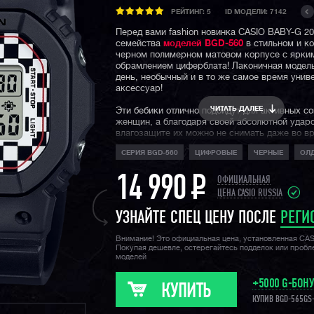
РЕЙТИНГ:
5
ID МОДЕЛИ: 7142
Перед вами fashion новинка CASIO BABY-G 20
семейства
моделей BGD-560
в стильном и к
черном полимерном матовом корпусе с ярки
обрамлением циферблата! Лаконичная модел
день, необычный и в то же самое время уни
аксессуар!
ЧИТАТЬ ДАЛЕЕ
Эти бебики отлично подойдут для активных с
женщин, а благодаря своей абсолютной удар
влагозащите их можно не снимать даже во в
активных тренировок.
СЕРИЯ BGD-560
ЦИФРОВЫЕ
ЧЕРНЫЕ
ОЛ
14 990
P
ОФИЦИАЛЬНАЯ
ЦЕНА CASIO RUSSIA
УЗНАЙТЕ СПЕЦ ЦЕНУ ПОСЛЕ
РЕГИ
Внимание! Это официальная цена, установленная CA
Покупая дешевле, остерегайтесь подделок или проб
моделей
+5000 G-БОН
КУПИТЬ
КУПИВ BGD-565GS