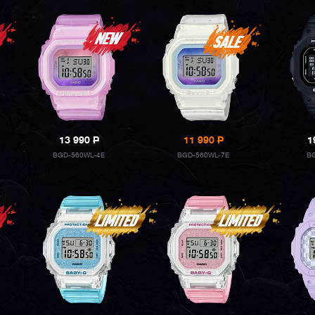
13 990
P
11 990
P
1
BGD-560WL-4E
BGD-560WL-7E
BG