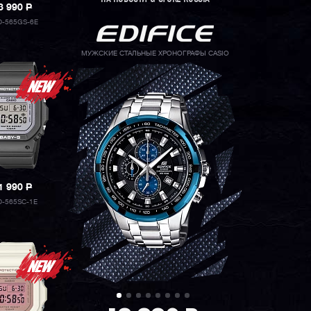
3 990
P
-565GS-6E
МУЖСКИЕ СТАЛЬНЫЕ ХРОНОГРАФЫ CASIO
1 990
P
-565SC-1E