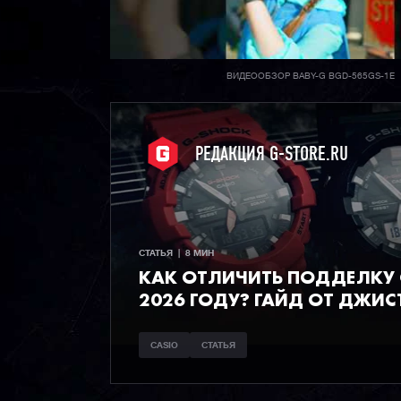
ВИДЕООБЗОР BABY-G BGD-565GS-1E
РЕДАКЦИЯ G-STORE.RU
СТАТЬЯ  |  8 МИН
КАК ОТЛИЧИТЬ ПОДДЕЛКУ C
2026 ГОДУ? ГАЙД ОТ ДЖИС
CASIO
СТАТЬЯ