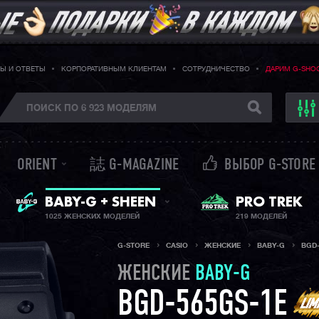
Ы И ОТВЕТЫ
КОРПОРАТИВНЫМ КЛИЕНТАМ
СОТРУДНИЧЕСТВО
ДАРИМ G-SHO
ORIENT
誌 G-MAGAZINE
ВЫБОР G-STORE
ЖЕНСКИЕ ЧАСЫ
PRO TREK
BABY-G + SHEEN
1025 ЖЕНСКИХ МОДЕЛЕЙ
219 МОДЕЛЕЙ
G-STORE
CASIO
ЖЕНСКИЕ
BABY-G
BGD-
ЖЕНСКИЕ
BABY-G
BGD-565GS-1E