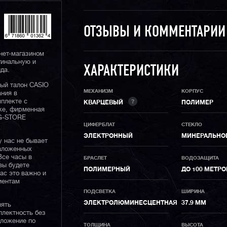
ОТЗЫВЫ И КОММЕНТАРИ
нет-магазином
гинальную и
ХАРАКТЕРИСТИКИ
да.
ный талон CASIO
МЕХАНИЗМ
КОРПУС
ания в
плекте с
?
КВАРЦЕВЫЙ
ПОЛИМЕР
ке, фирменная
 G-STORE
ЦИФЕРБЛАТ
СТЕКЛО
ЭЛЕКТРОННЫЙ
МИНЕРАЛЬНО
у нас не бывает
наложенных
Все часы в
БРАСЛЕТ
ВОДОЗАЩИТА
вы будете
ПОЛИМЕРНЫЙ
ДО 100 МЕТРО
нас это важно и
иентам
ПОДСВЕТКА
ШИРИНА
ЭЛЕКТРОЛЮМИНЕСЦЕНТНАЯ
37.9 ММ
нять
плектность без
дложение по
ТОЛЩИНА
ВЫСОТА