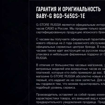
ГАРАНТИЯ И ОРИГИНАЛЬНОСТЬ
BABY-G BGD-565GS-1E
G-STORE RUSSIA является официальным интер
часов CASIO в России. Мы продаем только ори
сертифицированную продукцию японского брен
С часами вы получаете официальный гарантий
нового образца на 2 года сервисного обслужив
официальных сервисных центрах бренда. В ком
часами также идет инструкция на русском язы
упаковка и небольшие фирменные подарки от
RUSSIA.
В отличие от большинства часовых магазинов, 
витринных моделей или возвратных часов из 
платежей, которые кто-либо примерял до вас. 
магазине G-STORE RUSSIA абсолютно новые и 
первый, кто наденет их на свое запястье. Для 
мы гордимся тем, что можем гарантировать кл
подобный уровень сервиса.
Производитель оставляет за собой право изме
характеристики товара, его внешний вид и ком
предварительного уведомления продавца. Пре