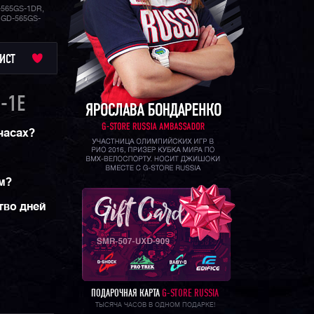
565GS-1DR,
BGD-565GS-
ИСТ
-1E
 часах?
м?
тво дней
ПОДАРОЧНАЯ КАРТА
G-STORE RUSSIA
ТЫСЯЧА ЧАСОВ В ОДНОМ ПОДАРКЕ!