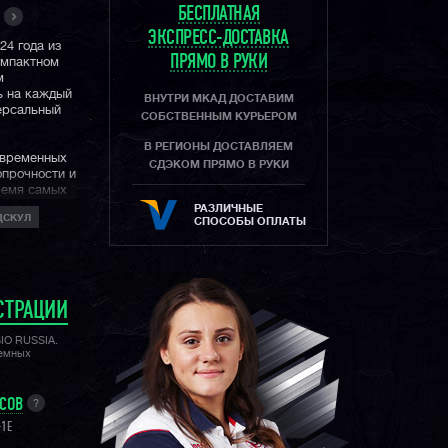
БЕСПЛАТНАЯ
ЭКСПРЕСС-ДОСТАВКА
24 года из
ПРЯМО В РУКИ
омпактном
м
ь на каждый
ВНУТРИ МКАД ДОСТАВИМ
версальный
СОБСТВЕННЫМ КУРЬЕРОМ
В РЕГИОНЫ ДОСТАВЛЯЕМ
овременных
СДЭКОМ ПРЯМО В РУКИ
опрочности и
ремя самых
РАЗЛИЧНЫЕ
ДСКУЛ
СПОСОБЫ ОПЛАТЫ
СТРАЦИИ
SIO RUSSIA.
лемных
УСОВ
?
-1E