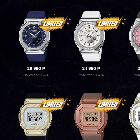
26 990
P
24 990
P
2
GM-S2110SH-2A
GM-S2110SH-7A
GM-