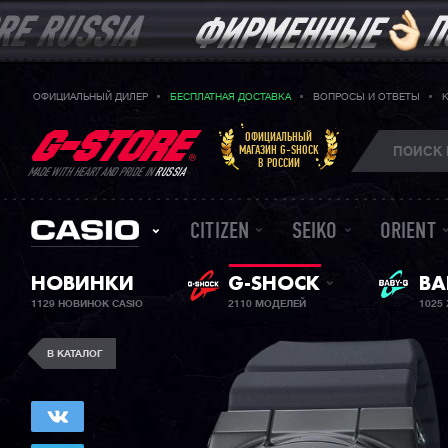
ОФИЦИАЛЬНЫЙ ДИЛЕР
БЕСПЛАТНАЯ ДОСТАВКА
ВОПРОСЫ И ОТВЕТЫ
ОФИЦИАЛЬНЫЙ
МАГАЗИН G-SHOCK
В РОССИИ
MADE WITH HEART AND PRIDE IN
RUSSIA
CITIZEN
SEIKO
ORIENT
НОВИНКИ
G-SHOCK
ЖЕ
BA
1129 НОВИНОК CASIO
2110 МОДЕЛЕЙ
1025
В КАТАЛОГ