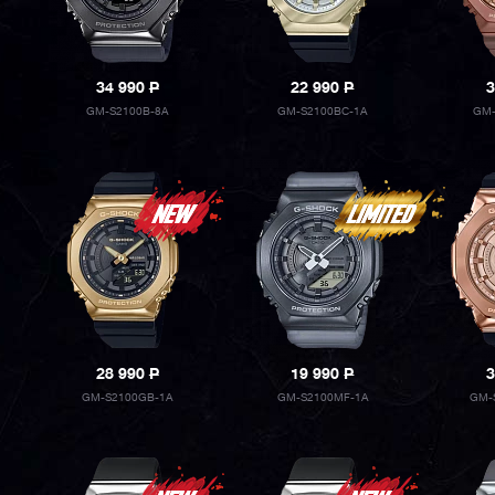
34 990
P
22 990
P
3
GM-S2100B-8A
GM-S2100BC-1A
GM-
28 990
P
19 990
P
3
GM-S2100GB-1A
GM-S2100MF-1A
GM-