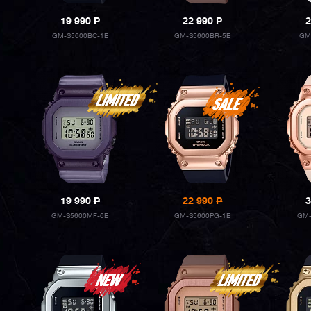
19 990
P
22 990
P
2
GM-S5600BC-1E
GM-S5600BR-5E
GM
19 990
P
22 990
P
3
GM-S5600MF-6E
GM-S5600PG-1E
GM-