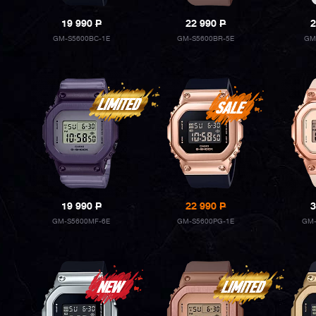
19 990
P
22 990
P
2
GM-S5600BC-1E
GM-S5600BR-5E
GM
19 990
P
22 990
P
3
GM-S5600MF-6E
GM-S5600PG-1E
GM-