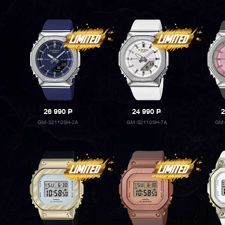
26 990
P
24 990
P
2
GM-S2110SH-2A
GM-S2110SH-7A
GM-