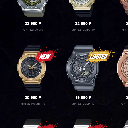
32 990
P
22 990
P
3
GM-S2100-3A
GM-S2100BC-1A
GM-
28 990
P
19 990
P
3
GM-S2100GB-1A
GM-S2100MF-1A
GM-