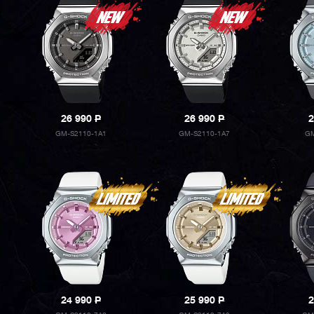
26 990
P
26 990
P
2
GM-S2110-1A1
GM-S2110-1A7
GM
24 990
P
25 990
P
2