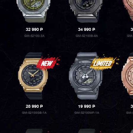
32 990
P
34 990
P
3
GM-S2100-3A
GM-S2100B-8A
GM-
28 990
P
19 990
P
3
GM-S2100GB-1A
GM-S2100MF-1A
GM-