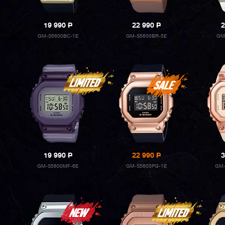
19 990
P
22 990
P
2
GM-S5600BC-1E
GM-S5600BR-5E
GM
19 990
P
22 990
P
3
GM-S5600MF-6E
GM-S5600PG-1E
GM-