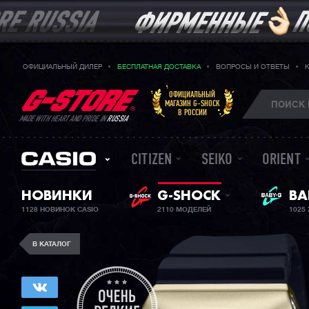
ОФИЦИАЛЬНЫЙ ДИЛЕР
БЕСПЛАТНАЯ ДОСТАВКА
ВОПРОСЫ И ОТВЕТЫ
ОФИЦИАЛЬНЫЙ
МАГАЗИН G-SHOCK
В РОССИИ
MADE WITH HEART AND PRIDE IN
RUSSIA
CITIZEN
SEIKO
ORIENT
НОВИНКИ
G-SHOCK
BA
ЖЕ
1128 НОВИНОК CASIO
2110 МОДЕЛЕЙ
1025
В КАТАЛОГ