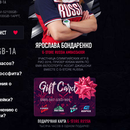
B-1A
M-S2100GB-
100GB-1APFT,
ИСТ
GB-1A
часов?
россфита?
ния о
рейки?
нению с
ми?
ПОДАРОЧНАЯ КАРТА
G-STORE RUSSIA
ТЫСЯЧА ЧАСОВ В ОДНОМ ПОДАРКЕ!