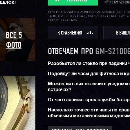
ДДЕЛОК!
КУПИВ GM-S2100G
ДРУГИЕ НАЗВАНИЯ МОДЕЛИ: GM-S2100GB-1AER, G
1ADR, GM-S2100GB-1AJF, GM-S2100GB-1ACR, GM-S2
GM-S2100GB-1APR
К СРАВНЕНИЮ
В ВИШЛ
ВСЕ 5
ФОТО
ОТВЕЧАЕМ ПРО
GM-S2100
Разобьется ли стекло при падении 
Подойдут ли часы для фитнеса и к
Можно ли в них включить уведомле
встречах?
От чего зависит срок службы бата
Насколько точнее эти часы по срав
обычными механическими моделя