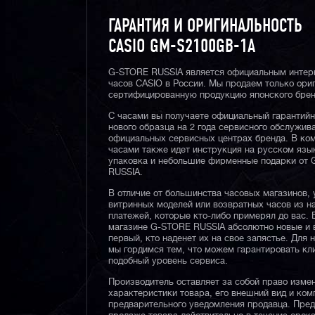
ГАРАНТИЯ И ОРИГИНАЛЬНОСТЬ
CASIO GM-S2100GB-1A
G-STORE RUSSIA является официальным интер
часов CASIO в России. Мы продаем только ори
сертифицированную продукцию японского брен
С часами вы получаете официальный гарантий
нового образца на 2 года сервисного обслужив
официальных сервисных центрах бренда. В ком
часами также идет инструкция на русском язы
упаковка и небольшие фирменные подарки от
RUSSIA.
В отличие от большинства часовых магазинов, 
витринных моделей или возвратных часов из 
платежей, которые кто-либо примерял до вас. 
магазине G-STORE RUSSIA абсолютно новые и 
первый, кто наденет их на свое запястье. Для 
мы гордимся тем, что можем гарантировать кл
подобный уровень сервиса.
Производитель оставляет за собой право изме
характеристики товара, его внешний вид и ком
предварительного уведомления продавца. Пре