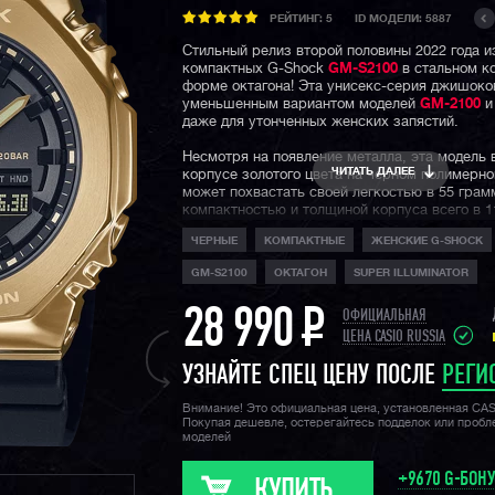
РЕЙТИНГ:
5
ID МОДЕЛИ: 5887
Стильный релиз второй половины 2022 года и
компактных G-Shock
GM-S2100
в стальном к
форме октагона! Эта унисекс-серия джишоко
уменьшенным вариантом моделей
GM-2100
и
даже для утонченных женских запястий.
Несмотря на появление металла, эта модель 
ЧИТАТЬ ДАЛЕЕ
корпусе золотого цвета на черном полимерн
может похвастать своей легкостью в 55 грам
компактностью и толщиной корпуса всего в 1
впечатляет на фоне более массивных собрать
ЧЕРНЫЕ
КОМПАКТНЫЕ
ЖЕНСКИЕ G-SHOCK
G-Shock.
GM-S2100
ОКТАГОН
SUPER ILLUMINATOR
Часы выполнены в фешн стилистике, с лако
циферблатом под закаленным минеральным с
28 990
P
Еще одна особенность часов — обновленное 
ОФИЦИАЛЬНАЯ
ремешка, теперь его смена займет у вас все
ЦЕНА CASIO RUSSIA
секунд.
УЗНАЙТЕ СПЕЦ ЦЕНУ ПОСЛЕ
РЕГИ
Конечно же, не стоит забывать про стандарт
джишоков ударопрочность, водозащиту в 200
Внимание! Это официальная цена, установленная CA
функции секундомера, таймера, мирового вр
Покупая дешевле, остерегайтесь подделок или проб
моделей
удобную функцию складывания стрелок для 
информации с дисплеев, а также яркую двой
подсветку циферблата и дисплея.
+9670 G-БОН
КУПИТЬ