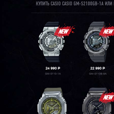
КУПИТЬ CASIO CASIO GM-S2100GB-1A ИЛ
24 990
P
22 990
P
GM-S110-1A
GM-S110B-8A