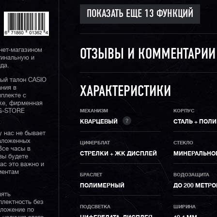
нет-магазином
ОТЗЫВЫ И КОММЕНТАРИ
гинальную и
да.
ный талон CASIO
ания в
ХАРАКТЕРИСТИКИ
плекте с
ке, фирменная
 G-STORE
МЕХАНИЗМ
КОРПУС
?
КВАРЦЕВЫЙ
СТАЛЬ + ПОЛ
у нас не бывает
наложенных
ЦИФЕРБЛАТ
СТЕКЛО
Все часы в
СТРЕЛКИ + ЖК ДИСПЛЕЙ
МИНЕРАЛЬНО
вы будете
нас это важно и
иентам
БРАСЛЕТ
ВОДОЗАЩИТА
ПОЛИМЕРНЫЙ
ДО 200 МЕТР
нять
плектность без
ПОДСВЕТКА
ШИРИНА
дложение по