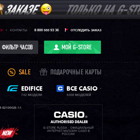
8 800 555 93 36
CK
КОНТАКТЫ
ОТСЛЕДИТЬ ЗАКАЗ
ФИЛЬТР ЧАСОВ
МОЙ G-STORE
SALE
ПОДАРОЧНЫЕ КАРТЫ
EDIFICE
ВСЕ CASIO
742 МОДЕЛИ
4358 МОДЕЛЕЙ
-S2100GB-1A
G-STORE RUSSIA - ОФИЦИАЛЬНЫЙ
ИНТЕРНЕТ-МАГАЗИН CASIO В
РОССИИ