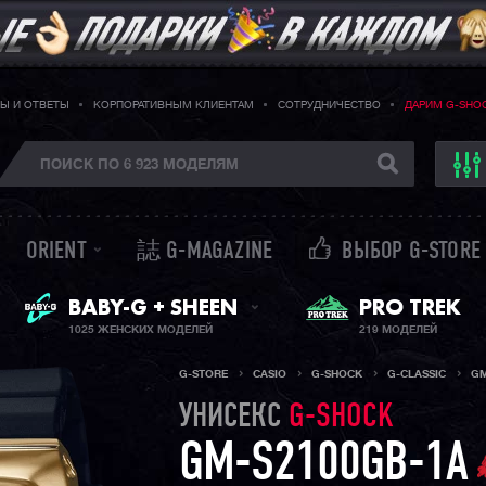
Ы И ОТВЕТЫ
КОРПОРАТИВНЫМ КЛИЕНТАМ
СОТРУДНИЧЕСТВО
ДАРИМ G-SHO
ORIENT
誌 G-MAGAZINE
ВЫБОР G-STORE
ЖЕНСКИЕ ЧАСЫ
PRO TREK
BABY-G + SHEEN
1025 ЖЕНСКИХ МОДЕЛЕЙ
219 МОДЕЛЕЙ
G-STORE
CASIO
G-SHOCK
G-CLASSIC
GM
УНИСЕКС
G-SHOCK
GM-S2100GB-1A