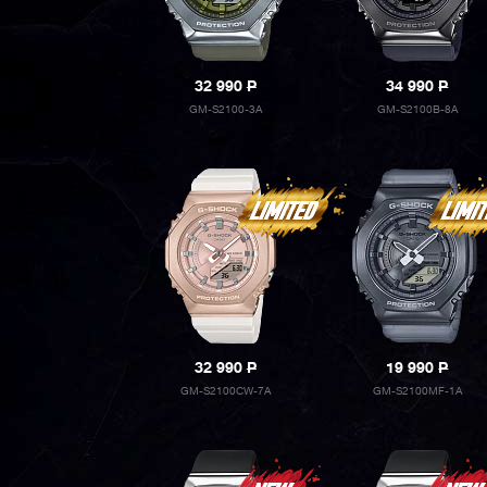
32 990
P
34 990
P
GM-S2100-3A
GM-S2100B-8A
32 990
P
19 990
P
GM-S2100CW-7A
GM-S2100MF-1A