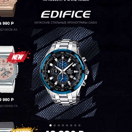
МУЖСКИЕ СТАЛЬНЫЕ ХРОНОГРАФЫ CASIO
4 990
P
S2100CB-5A
9 990
P
S2100WS-7A