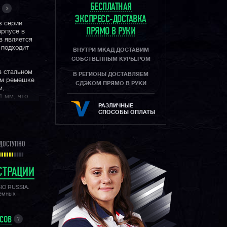
БЕСПЛАТНАЯ
ЭКСПРЕСС-ДОСТАВКА
з серии
ПРЯМО В РУКИ
орпусе в
в является
 подходит
ВНУТРИ МКАД ДОСТАВИМ
СОБСТВЕННЫМ КУРЬЕРОМ
в стальном
В РЕГИОНЫ ДОСТАВЛЯЕМ
ом ремешке
СДЭКОМ ПРЯМО В РУКИ
м,
1 мм, что
ев по серии
РАЗЛИЧНЫЕ
СПОСОБЫ ОПЛАТЫ
ничным
теклом.
ДОСТУПНО
крепление
го несколько
СТРАЦИИ
ную для
 метров,
SIO RUSSIA.
емени,
лемных
считывания
ную
УСОВ
?