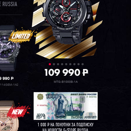
 RUSSIA
109 990
P
9 990
P
MTG-B1000B-1A
114GEM-1A2
1 000
Р
НА ПОКУПКИ ЗА ПОДПИСКУ
НА НОВОСТИ G-STORE RUSSIA