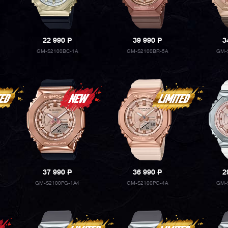
22 990
P
39 990
P
3
GM-S2100BC-1A
GM-S2100BR-5A
GM-
37 990
P
36 990
P
2
GM-S2100PG-1A4
GM-S2100PG-4A
GM-