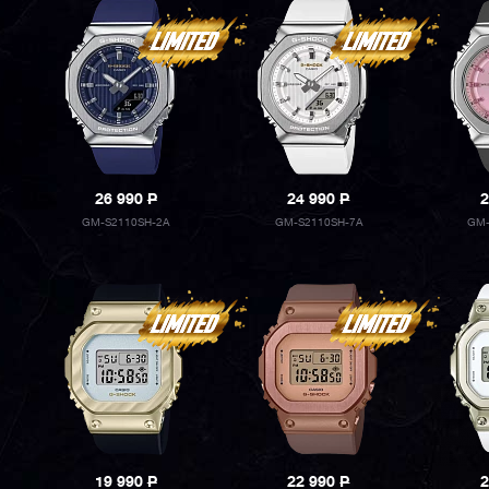
26 990
P
24 990
P
2
GM-S2110SH-2A
GM-S2110SH-7A
GM-
19 990
P
22 990
P
2