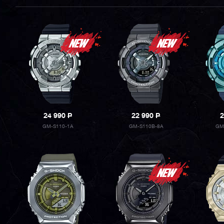
24 990
P
22 990
P
2
GM-S110-1A
GM-S110B-8A
GM