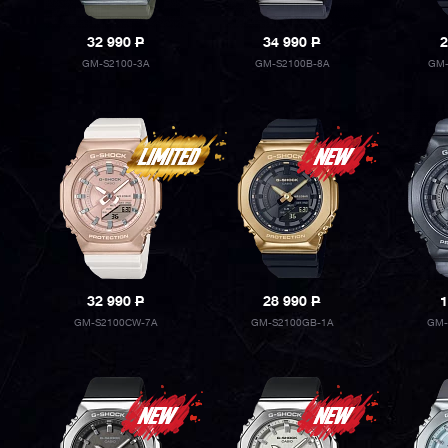
32 990
P
34 990
P
2
GM-S2100-3A
GM-S2100B-8A
GM-
32 990
P
28 990
P
1
GM-S2100CW-7A
GM-S2100GB-1A
GM-