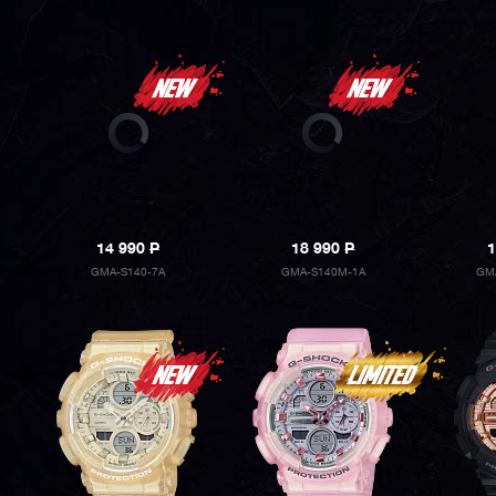
14 990
P
18 990
P
1
GMA-S140-7A
GMA-S140M-1A
GM