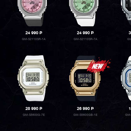
24 990
P
24 990
P
3
GM-S2110SR-1A
GM-S2110SR-7A
GM
28 990
P
26 990
P
1
GM-S5600G-7E
GM-S5600GB-1E
GM-