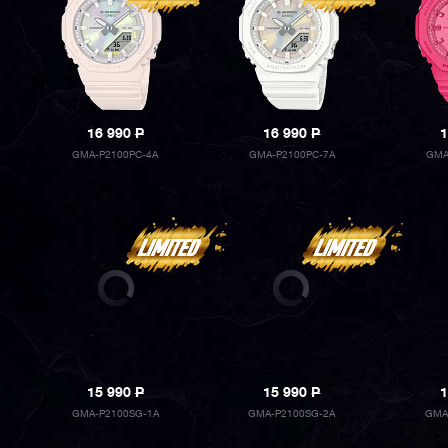
16 990
P
16 990
P
1
GMA-P2100PC-4A
GMA-P2100PC-7A
GMA
15 990
P
15 990
P
1
GMA-P2100SG-1A
GMA-P2100SG-2A
GMA