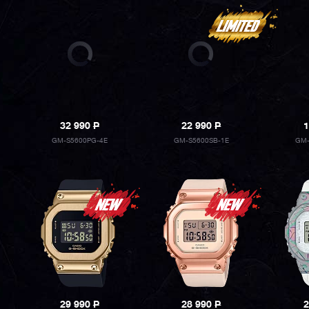
32 990
P
22 990
P
1
GM-S5600PG-4E
GM-S5600SB-1E
GM-
29 990
P
28 990
P
2