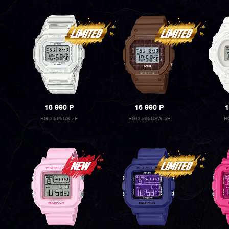
18 990
P
16 990
P
1
BGD-565US-7E
BGD-565USW-5E
B