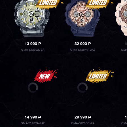
13 990
P
32 990
P
1
GMA-S120GS-8A
GMA-S120MF-2A2
GMA
14 990
P
29 990
P
1
GMA-S120SA-7A2
GMA-S120SG-7A
GMA