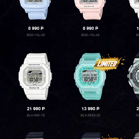
8 990
P
8 990
P
1
BGD-10L-2E
BGD-10L-4E
B
21 990
P
13 990
P
2
BLX-560-7E
BLX-565S-2E
G