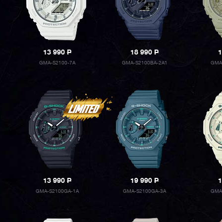
13 990
P
18 990
P
1
GMA-S2100-7A
GMA-S2100BA-2A1
GMA
13 990
P
19 990
P
1
GMA-S2100GA-1A
GMA-S2100GA-3A
GMA