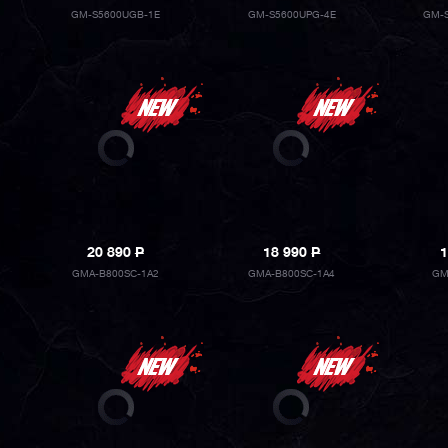
GM-S5600UGB-1E
GM-S5600UPG-4E
GM-
20 890
P
18 990
P
1
GMA-B800SC-1A2
GMA-B800SC-1A4
GM