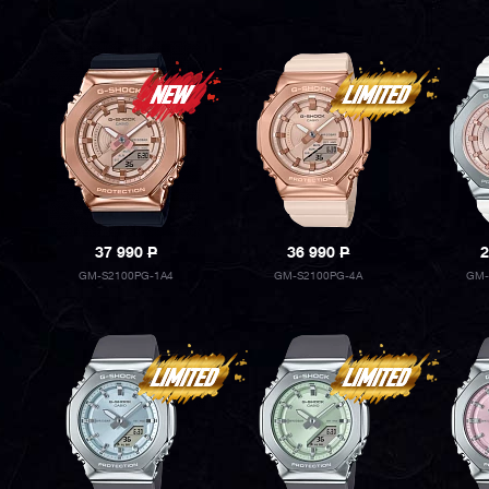
37 990
P
36 990
P
2
GM-S2100PG-1A4
GM-S2100PG-4A
GM-