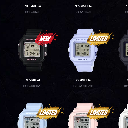
10 990
P
15 990
P
1
BGD-10-4E
BGD-10K-2E
B
9 990
P
8 990
P
BGD-10KH-1E
BGD-10KH-2B
BG