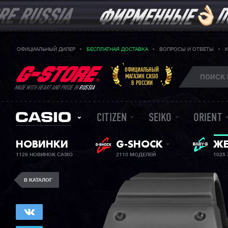
ОФИЦИАЛЬНЫЙ ДИЛЕР
БЕСПЛАТНАЯ ДОСТАВКА
ВОПРОСЫ И ОТВЕТЫ
ОФИЦИАЛЬНЫЙ
МАГАЗИН CASIO
В РОССИИ
MADE WITH HEART AND PRIDE IN
RUSSIA
CITIZEN
SEIKO
ORIENT
НОВИНКИ
G-SHOCK
BA
ЖЕ
1129 НОВИНОК CASIO
2110 МОДЕЛЕЙ
1025
В КАТАЛОГ