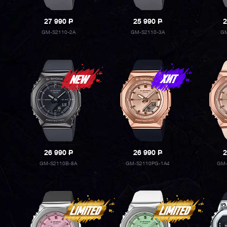
27 990
P
25 990
P
2
GM-S2110-2A
GM-S2110-3A
GM
26 990
P
26 990
P
2
GM-S2110B-8A
GM-S2110PG-1A4
GM-