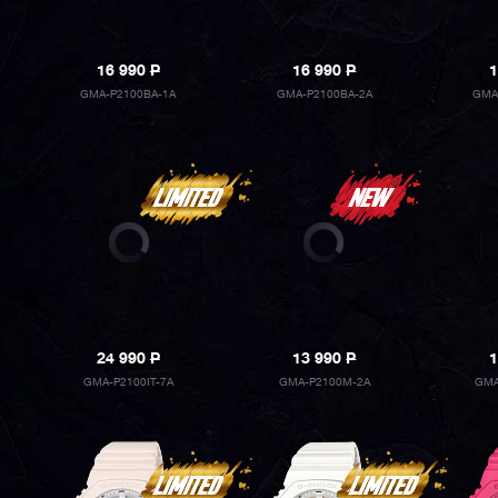
16 990
P
16 990
P
1
GMA-P2100BA-1A
GMA-P2100BA-2A
GMA
24 990
P
13 990
P
1
GMA-P2100IT-7A
GMA-P2100M-2A
GMA