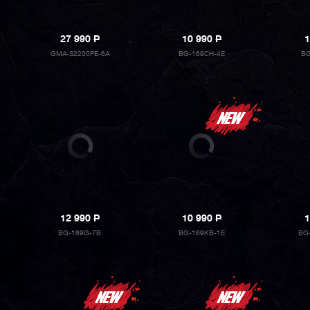
27 990
P
10 990
P
1
GMA-S2200PE-6A
BG-169CH-4E
BG
12 990
P
10 990
P
1
BG-169G-7B
BG-169KB-1E
BG