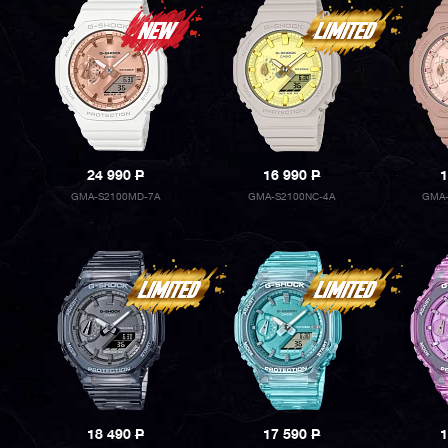
24 990
P
16 990
P
1
GMA-S2100MD-7A
GMA-S2100NC-4A
GMA-
18 490
P
17 590
P
1