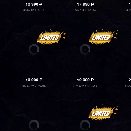
18 990
P
17 990
P
1
GMA-P2110-1A
GMA-P2110-4A
GM
16 990
P
19 990
P
2
GMA-P2125W-6A
GMA-S110GB-1A
GMA