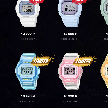
12 990
P
13 990
P
1
BGD-565SC-2B
BGD-565SC-2E
BG
10 990
P
16 990
P
1
BGD-565SJ-2E
BGD-565SJ-7E
BG