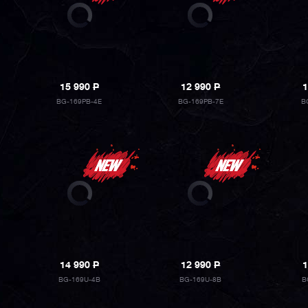
15 990
P
12 990
P
1
BG-169PB-4E
BG-169PB-7E
B
14 990
P
12 990
P
1
BG-169U-4B
BG-169U-8B
B