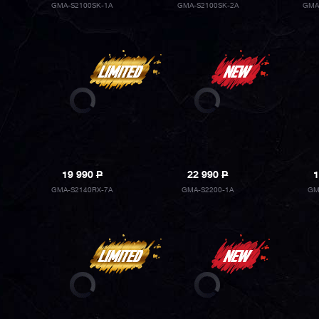
GMA-S2100SK-1A
GMA-S2100SK-2A
GMA
19 990
P
22 990
P
1
GMA-S2140RX-7A
GMA-S2200-1A
GM