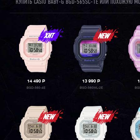
КУПИТЬ CASIO BABY-G BGD-565SC-1E ИЛИ ПОХОЖУЮ М
14 490
P
13 990
P
1
BGD-560-4E
BGD-560WL-2E
BG