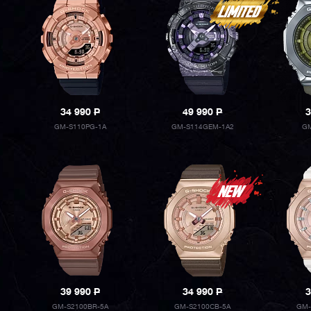
34 990
P
49 990
P
3
GM-S110PG-1A
GM-S114GEM-1A2
GM
39 990
P
34 990
P
3
GM-S2100BR-5A
GM-S2100CB-5A
GM-