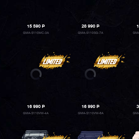
15 590
P
28 990
P
1
GMA-S110MC-3A
GMA-S110SG-7A
GMA
16 990
P
16 990
P
3
GMA-S110VW-4A
GMA-S110VW-6A
GMA