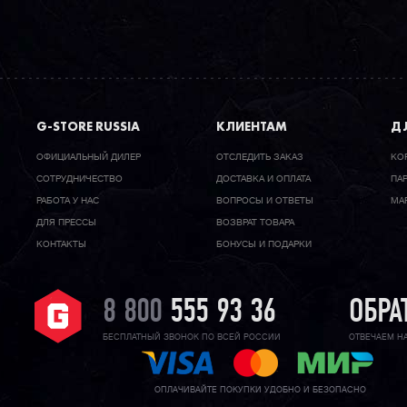
G-STORE RUSSIA
КЛИЕНТАМ
ДЛ
ОФИЦИАЛЬНЫЙ ДИЛЕР
ОТСЛЕДИТЬ ЗАКАЗ
КО
CОТРУДНИЧЕСТВО
ДОСТАВКА И ОПЛАТА
ПА
РАБОТА У НАС
ВОПРОСЫ И ОТВЕТЫ
МА
ДЛЯ ПРЕССЫ
ВОЗВРАТ ТОВАРА
КОНТАКТЫ
БОНУСЫ И ПОДАРКИ
8 800
555 93 36
ОБРА
БЕСПЛАТНЫЙ ЗВОНОК ПО ВСЕЙ РОССИИ
ОТВЕЧАЕМ Н
ОПЛАЧИВАЙТЕ ПОКУПКИ УДОБНО И БЕЗОПАСНО