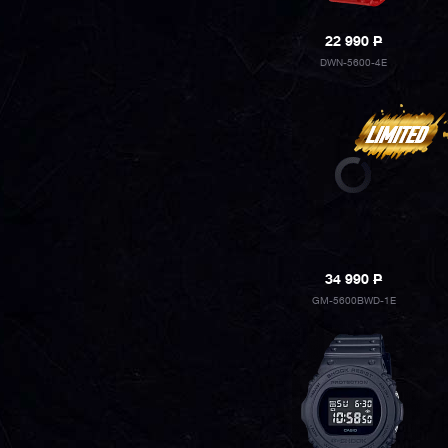
22 990
P
DWN-5600-4E
34 990
P
GM-5600BWD-1E