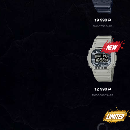
19 990
P
DW-5750E-1B
12 990
P
DW-5600CA-8E