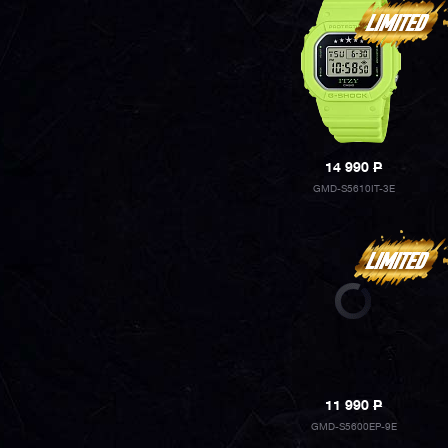
14 990
P
GMD-S5610IT-3E
11 990
P
GMD-S5600EP-9E