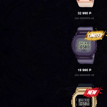
32 990
P
GM-S5600PG-4E
19 990
P
GM-S5600MF-6E