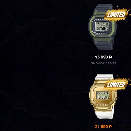
15 990
P
GMD-S5610RS-8E
21 990
P