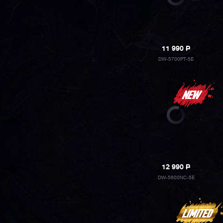
11 990
P
DW-5700PT-5E
12 990
P
DW-5600NC-5E