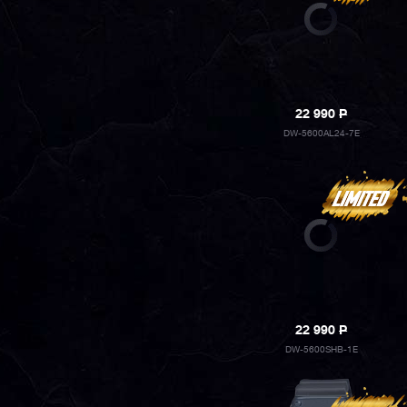
22 990
P
DW-5600AL24-7E
22 990
P
DW-5600SHB-1E