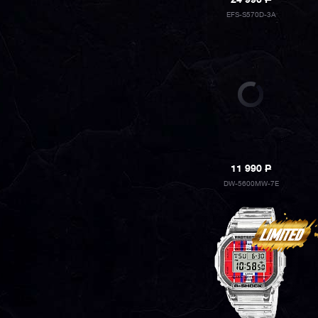
24 990
P
EFS-S570D-3A
11 990
P
DW-5600MW-7E