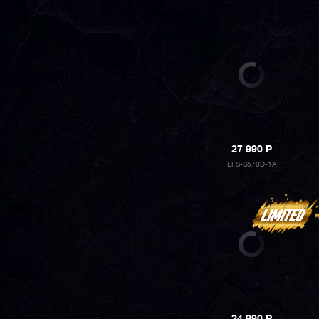
27 990
P
EFS-S570D-1A