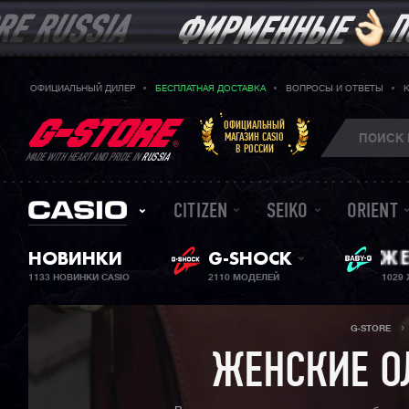
ОФИЦИАЛЬНЫЙ ДИЛЕР
БЕСПЛАТНАЯ ДОСТАВКА
ВОПРОСЫ И ОТВЕТЫ
ОФИЦИАЛЬНЫЙ
МАГАЗИН CASIO
В РОССИИ
MADE WITH HEART AND PRIDE IN
RUSSIA
CITIZEN
SEIKO
ORIENT
BA
НОВИНКИ
G-SHOCK
ЖЕ
1133 НОВИНКИ CASIO
2110 МОДЕЛЕЙ
1029
G-STORE
ЖЕНСКИЕ О