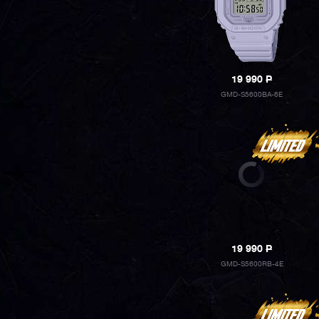
19 990
P
GMD-S5600BA-6E
19 990
P
GMD-S5600RB-4E