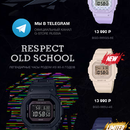
13 990
P
BGD-565GS-6E
ЛЕГЕНДАРНЫЕ ЧАСЫ РОДОМ ИЗ 80-Х ГОДОВ
13 990
P
BGD-565U-4E