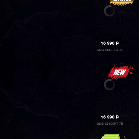
16 990
P
GMD-S5600CT-3E
16 990
P
GMS-S5600RT-7E