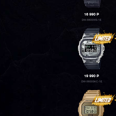
16 990
P
DW-5600WS-1E
19 990
P
DW-5600SKC-1E