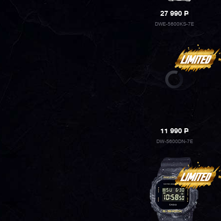
27 990
P
DWE-5600KS-7E
11 990
P
DW-5600DN-7E