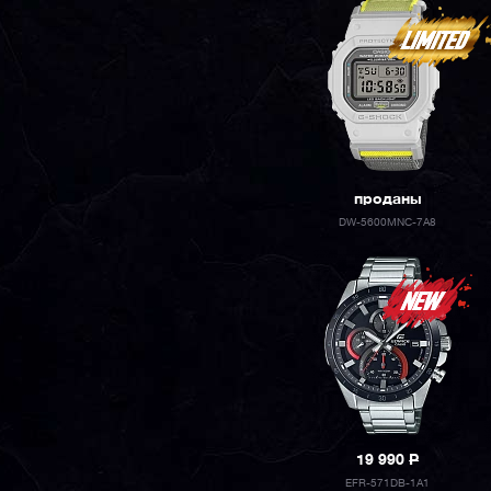
проданы
DW-5600MNC-7A8
19 990
P
EFR-571DB-1A1