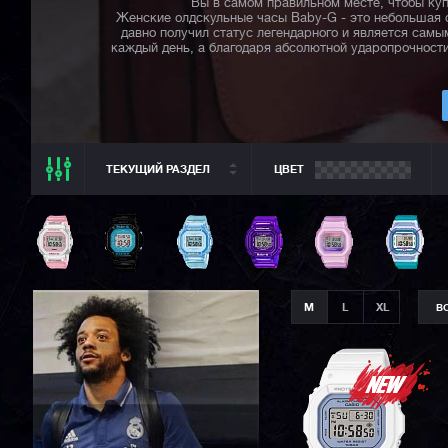
Вы в самом правильном месте, чтобы куп
Женские олдскульные часы Baby-G - это небольшая с
давно получил статус легендарного и является сам
каждый день, а благодаря абсолютной ударопрочност
ТЕКУЩИЙ РАЗДЕЛ
ЦВЕТ
ТЕКУЩИЙ РАЗДЕЛ
ВСЕ CASIO
CASIO G-SHOCK
CASIO BABY-G
M
L
XL
В
CASIO PRO TREK
CASIO EDIFICE
CITIZEN
SEIKO