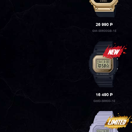
26 990
P
GM-S5600GB-1E
16 490
P
GMD-S5600-1E