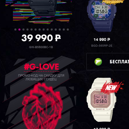
39 990
P
14 990
P
BGD-565RP-2E
GW-B5600BC-1B
БЕСПЛА
#G-LOVE
ПРОМО-КОД НА СКИДКУ ДЛЯ
ЛЮБЯЩИХ СЕРДЕЦ