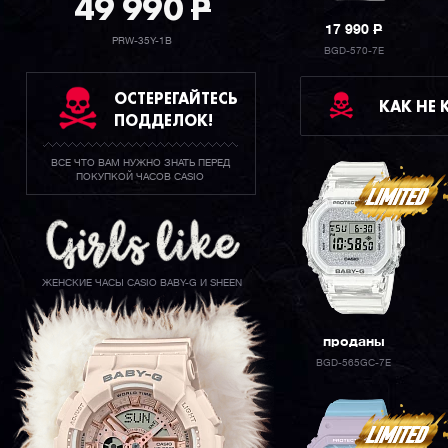
49 990
P
17 990
P
PRW-35Y-1B
BGD-570-7E
ОСТЕРЕГАЙТЕСЬ
КАК НЕ
ПОДДЕЛОК!
ВСЕ ЧТО ВАМ НУЖНО ЗНАТЬ ПЕРЕД
ПОКУПКОЙ ЧАСОВ CASIO
ЖЕНСКИЕ ЧАСЫ CASIO BABY-G И SHEEN
проданы
BGD-565GC-7E