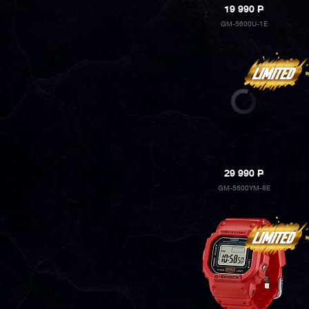
19 990
P
GM-5600U-1E
29 990
P
GM-5600YM-8E