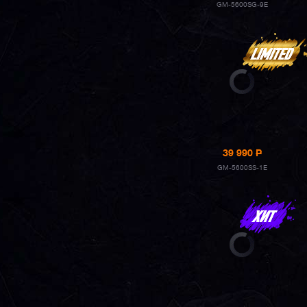
GM-5600SG-9E
39 990
P
GM-5600SS-1E