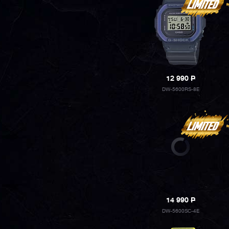
12 990
P
DW-5600RS-8E
14 990
P
DW-5600SC-4E