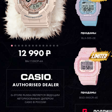
проданы
BLX-565-2E
12 990
P
BA-110XCP-4A
AUTHORISED DEALER
проданы
G-STORE RUSSIA ЯВЛЯЕТСЯ ВЕДУЩИМ
BGD-560CR-4E
АВТОРИЗОВАНЫМ ДИЛЕРОМ
CASIO В РОССИИ
ПОДПИШИ