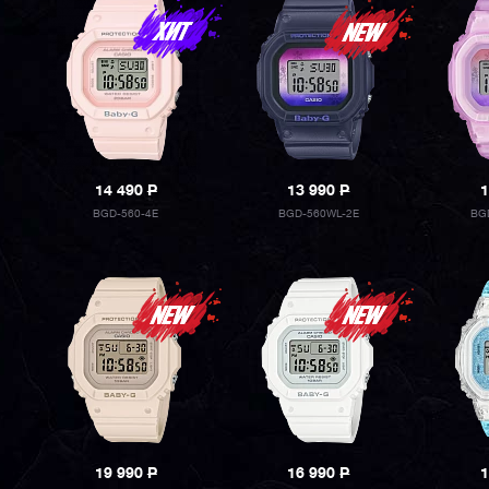
14 490
P
13 990
P
1
BGD-560-4E
BGD-560WL-2E
BG
19 990
P
16 990
P
1