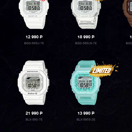
12 990
P
18 990
P
1
BGD-565U-7E
BGD-565US-7E
BGD
21 990
P
13 990
P
BLX-560-7E
BLX-565S-2E