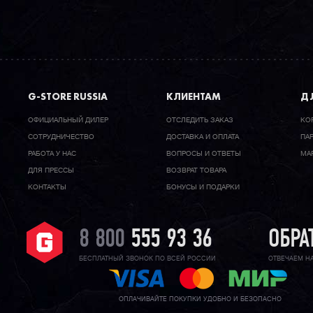
G-STORE RUSSIA
КЛИЕНТАМ
ДЛ
ОФИЦИАЛЬНЫЙ ДИЛЕР
ОТСЛЕДИТЬ ЗАКАЗ
КО
CОТРУДНИЧЕСТВО
ДОСТАВКА И ОПЛАТА
ПА
РАБОТА У НАС
ВОПРОСЫ И ОТВЕТЫ
МА
ДЛЯ ПРЕССЫ
ВОЗВРАТ ТОВАРА
КОНТАКТЫ
БОНУСЫ И ПОДАРКИ
8 800
555 93 36
ОБРА
БЕСПЛАТНЫЙ ЗВОНОК ПО ВСЕЙ РОССИИ
ОТВЕЧАЕМ Н
ОПЛАЧИВАЙТЕ ПОКУПКИ УДОБНО И БЕЗОПАСНО