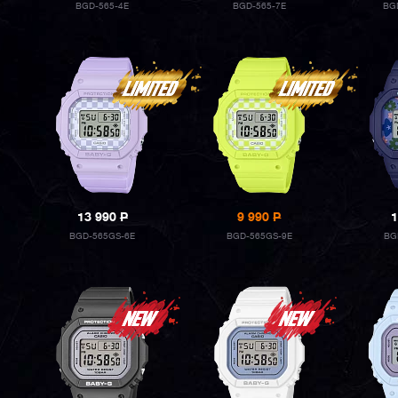
BGD-565-4E
BGD-565-7E
BG
13 990
P
9 990
P
1
BGD-565GS-6E
BGD-565GS-9E
BG