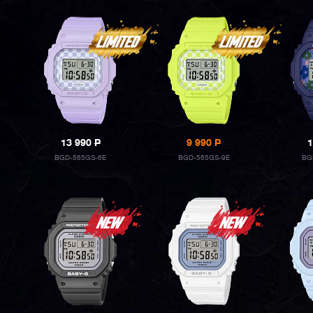
13 990
P
9 990
P
1
BGD-565GS-6E
BGD-565GS-9E
BG