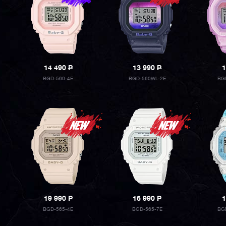
14 490
P
13 990
P
1
BGD-560-4E
BGD-560WL-2E
BG
19 990
P
16 990
P
1
BGD-565-4E
BGD-565-7E
BG