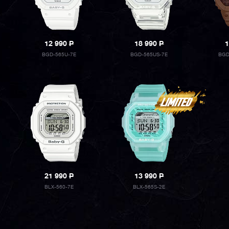
12 990
P
18 990
P
1
BGD-565U-7E
BGD-565US-7E
BGD
21 990
P
13 990
P
BLX-560-7E
BLX-565S-2E