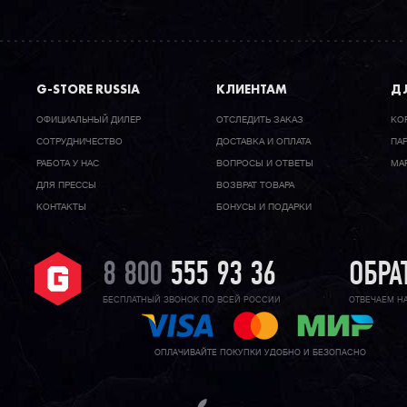
G-STORE RUSSIA
КЛИЕНТАМ
ДЛ
ОФИЦИАЛЬНЫЙ ДИЛЕР
ОТСЛЕДИТЬ ЗАКАЗ
КО
CОТРУДНИЧЕСТВО
ДОСТАВКА И ОПЛАТА
ПА
РАБОТА У НАС
ВОПРОСЫ И ОТВЕТЫ
МА
ДЛЯ ПРЕССЫ
ВОЗВРАТ ТОВАРА
КОНТАКТЫ
БОНУСЫ И ПОДАРКИ
8 800
555 93 36
ОБРА
БЕСПЛАТНЫЙ ЗВОНОК ПО ВСЕЙ РОССИИ
ОТВЕЧАЕМ Н
ОПЛАЧИВАЙТЕ ПОКУПКИ УДОБНО И БЕЗОПАСНО