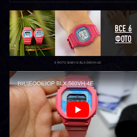
ВСЕ 6
ФОТО
6 ФОТО BABY-G BLX-560VH-4E
ВИДEOOБЗOP BLX-560VH-4E