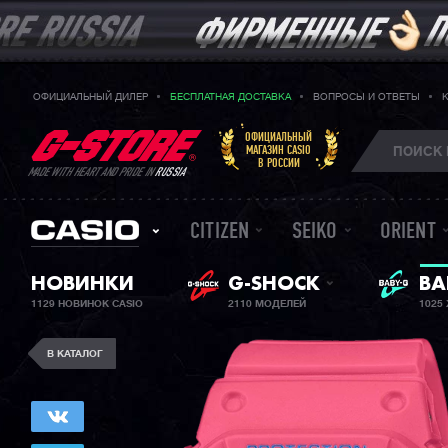
ОФИЦИАЛЬНЫЙ ДИЛЕР
БЕСПЛАТНАЯ ДОСТАВКА
ВОПРОСЫ И ОТВЕТЫ
ОФИЦИАЛЬНЫЙ
МАГАЗИН CASIO
В РОССИИ
MADE WITH HEART AND PRIDE IN
RUSSIA
CITIZEN
SEIKO
ORIENT
НОВИНКИ
G-SHOCK
BA
ЖЕ
1129 НОВИНОК CASIO
2110 МОДЕЛЕЙ
1025
В КАТАЛОГ