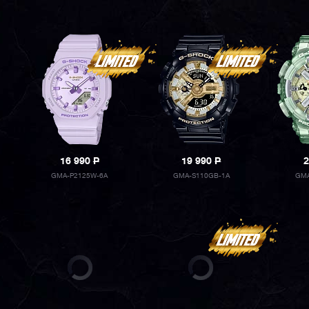
16 990
P
19 990
P
2
GMA-P2125W-6A
GMA-S110GB-1A
GMA