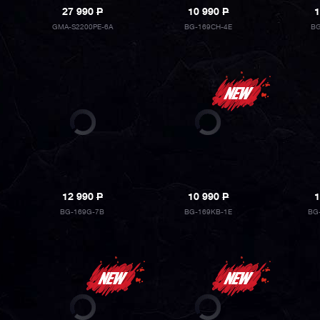
27 990
P
10 990
P
1
GMA-S2200PE-6A
BG-169CH-4E
BG
12 990
P
10 990
P
1
BG-169G-7B
BG-169KB-1E
BG