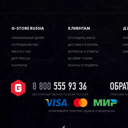
G-STORE RUSSIA
КЛИЕНТАМ
ДЛ
ОФИЦИАЛЬНЫЙ ДИЛЕР
ОТСЛЕДИТЬ ЗАКАЗ
КО
CОТРУДНИЧЕСТВО
ДОСТАВКА И ОПЛАТА
ПА
РАБОТА У НАС
ВОПРОСЫ И ОТВЕТЫ
МА
ДЛЯ ПРЕССЫ
ВОЗВРАТ ТОВАРА
КОНТАКТЫ
БОНУСЫ И ПОДАРКИ
8 800
555 93 36
ОБРА
БЕСПЛАТНЫЙ ЗВОНОК ПО ВСЕЙ РОССИИ
ОТВЕЧАЕМ Н
ОПЛАЧИВАЙТЕ ПОКУПКИ УДОБНО И БЕЗОПАСНО