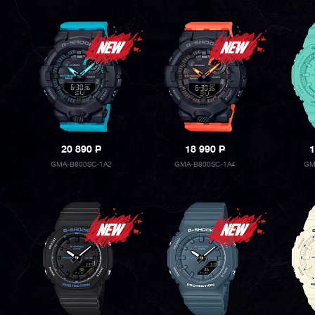
20 890
P
18 990
P
1
GMA-B800SC-1A2
GMA-B800SC-1A4
GM