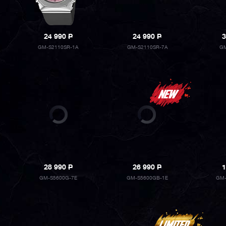
24 990
P
24 990
P
3
GM-S2110SR-1A
GM-S2110SR-7A
GM
28 990
P
26 990
P
1
GM-S5600G-7E
GM-S5600GB-1E
GM-