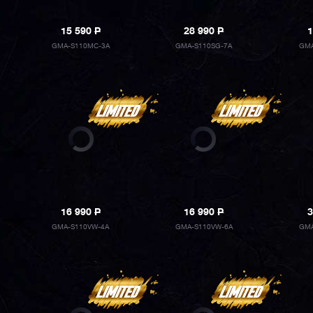
15 590
P
28 990
P
1
GMA-S110MC-3A
GMA-S110SG-7A
GMA
16 990
P
16 990
P
3
GMA-S110VW-4A
GMA-S110VW-6A
GMA