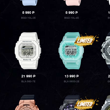
8 990
P
8 990
P
1
BGD-10L-2E
BGD-10L-4E
B
21 990
P
13 990
P
2
BLX-560-7E
BLX-565S-2E
G