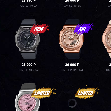
27 990
P
25 990
P
2
GM-S2110-2A
GM-S2110-3A
GM
26 990
P
26 990
P
2
GM-S2110B-8A
GM-S2110PG-1A4
GM-