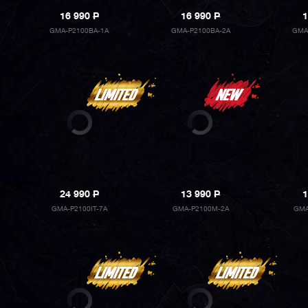
16 990
P
16 990
P
1
GMA-P2100BA-1A
GMA-P2100BA-2A
GMA
24 990
P
13 990
P
1
GMA-P2100IT-7A
GMA-P2100M-2A
GMA