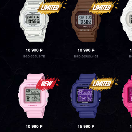
18 990
P
16 990
P
1
BGD-565US-7E
BGD-565USW-5E
B
10 990
P
15 990
P
1