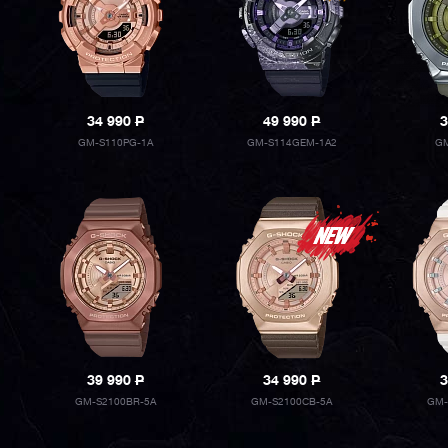
34 990
P
49 990
P
3
GM-S110PG-1A
GM-S114GEM-1A2
GM
39 990
P
34 990
P
3
GM-S2100BR-5A
GM-S2100CB-5A
GM-