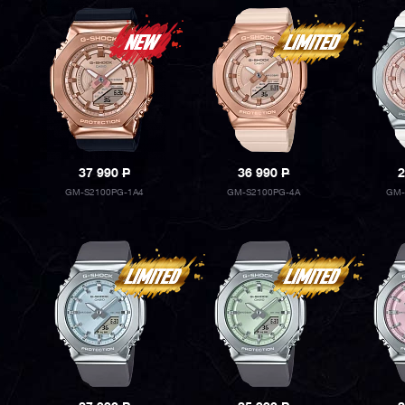
37 990
P
36 990
P
2
GM-S2100PG-1A4
GM-S2100PG-4A
GM-