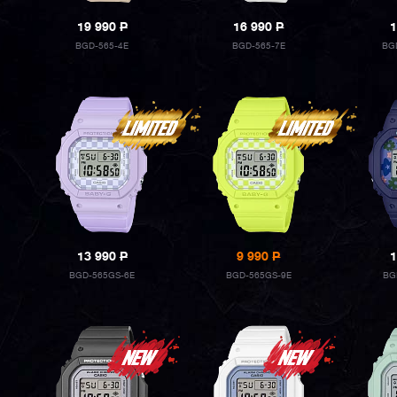
19 990
P
16 990
P
1
BGD-565-4E
BGD-565-7E
BG
13 990
P
9 990
P
1
BGD-565GS-6E
BGD-565GS-9E
BG