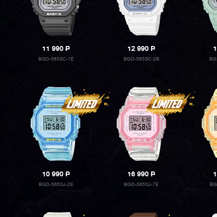
11 990
P
12 990
P
1
BGD-565SC-1E
BGD-565SC-2B
BG
10 990
P
16 990
P
1
BGD-565SJ-2E
BGD-565SJ-7E
BG