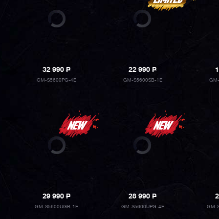
32 990
P
22 990
P
1
GM-S5600PG-4E
GM-S5600SB-1E
GM-
29 990
P
28 990
P
2
GM-S5600UGB-1E
GM-S5600UPG-4E
GM-