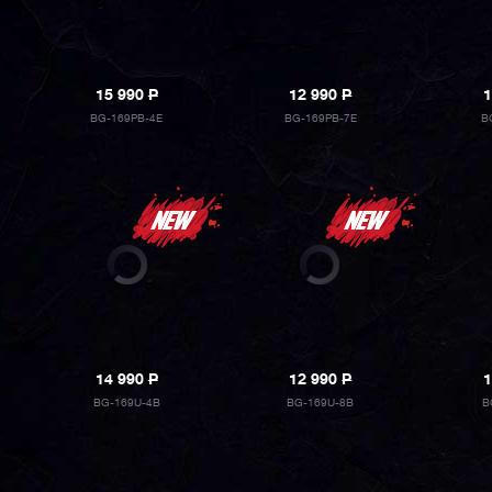
15 990
P
12 990
P
1
BG-169PB-4E
BG-169PB-7E
B
14 990
P
12 990
P
1
BG-169U-4B
BG-169U-8B
B