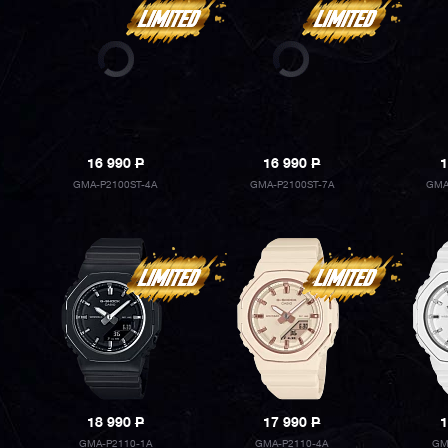
16 990
P
16 990
P
1
GMA-P2100ST-4A
GMA-P2100ST-7A
GMA
18 990
P
17 990
P
1
GMA-P2110-1A
GMA-P2110-4A
GM