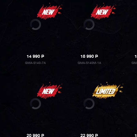
14 990
P
18 990
P
1
GMA-S140-7A
GMA-S140M-1A
GM
20 990
P
22 990
P
1