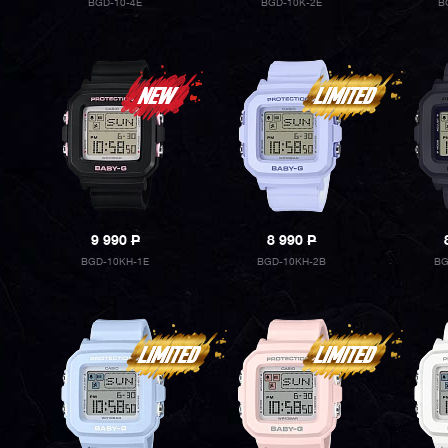
BGD-10-4E
BGD-10K-2E
B
9 990
P
8 990
P
BGD-10KH-1E
BGD-10KH-2B
BG