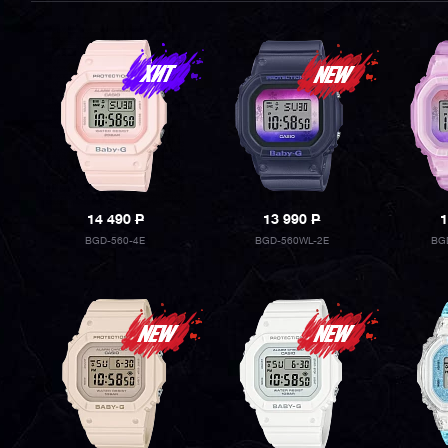
14 490
P
13 990
P
1
BGD-560-4E
BGD-560WL-2E
BG