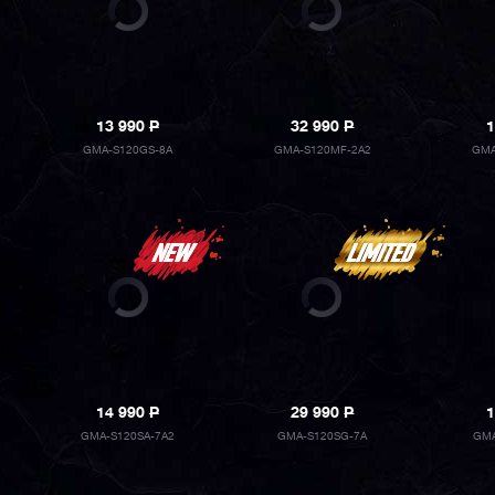
13 990
P
32 990
P
1
GMA-S120GS-8A
GMA-S120MF-2A2
GMA
14 990
P
29 990
P
1
GMA-S120SA-7A2
GMA-S120SG-7A
GMA