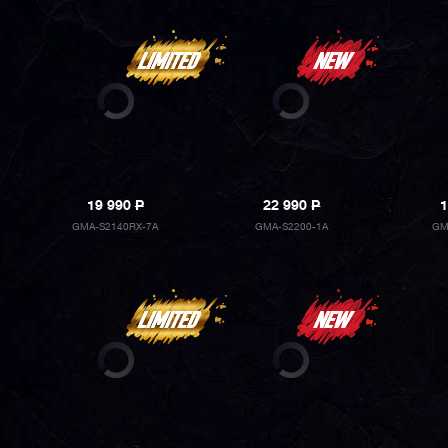
19 990
P
22 990
P
1
GMA-S2140RX-7A
GMA-S2200-1A
GM