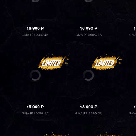
16 990
P
16 990
P
1
GMA-P2100PC-4A
GMA-P2100PC-7A
GMA
15 990
P
15 990
P
1
GMA-P2100SG-1A
GMA-P2100SG-2A
GMA