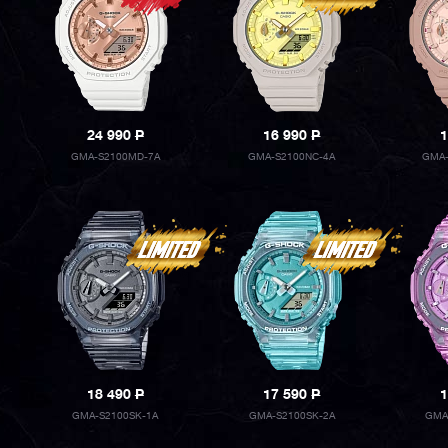
24 990
P
16 990
P
1
GMA-S2100MD-7A
GMA-S2100NC-4A
GMA-
18 490
P
17 590
P
1
GMA-S2100SK-1A
GMA-S2100SK-2A
GMA