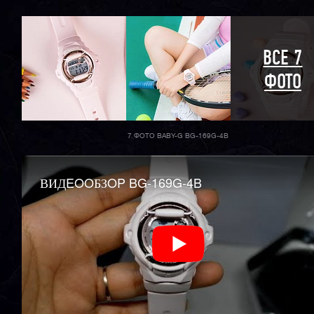
ВСЕ 7
ФОТО
7 ФОТО BABY-G BG-169G-4B
ВИДEOOБЗOP BG-169G-4B