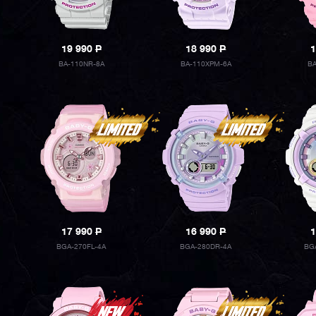
19 990
P
18 990
P
1
BA-110NR-8A
BA-110XPM-6A
B
17 990
P
16 990
P
1
BGA-270FL-4A
BGA-280DR-4A
BG