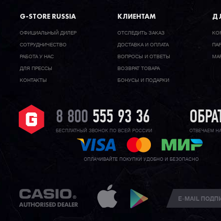
G-STORE RUSSIA
КЛИЕНТАМ
ДЛ
ОФИЦИАЛЬНЫЙ ДИЛЕР
ОТСЛЕДИТЬ ЗАКАЗ
КО
CОТРУДНИЧЕСТВО
ДОСТАВКА И ОПЛАТА
ПА
РАБОТА У НАС
ВОПРОСЫ И ОТВЕТЫ
МА
ДЛЯ ПРЕССЫ
ВОЗВРАТ ТОВАРА
КОНТАКТЫ
БОНУСЫ И ПОДАРКИ
8 800
555 93 36
ОБРА
БЕСПЛАТНЫЙ ЗВОНОК ПО ВСЕЙ РОССИИ
ОТВЕЧАЕМ Н
ОПЛАЧИВАЙТЕ ПОКУПКИ УДОБНО И БЕЗОПАСНО