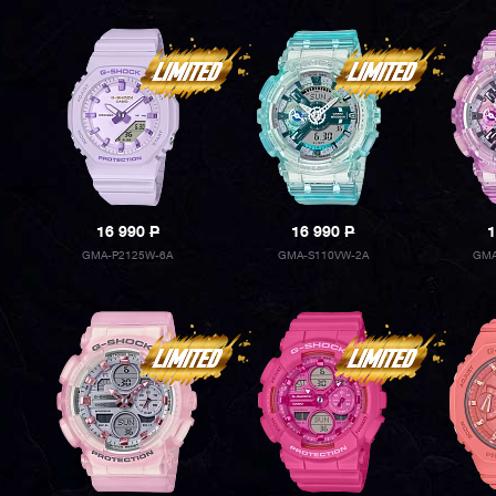
16 990
P
16 990
P
1
GMA-P2125W-6A
GMA-S110VW-2A
GMA