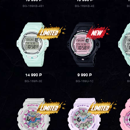
10 990
P
10 990
P
1
BG-169KB-4B1
BG-169KB-4E
B
14 990
P
9 990
P
BG-169R-3E
BG-169U-1C
B