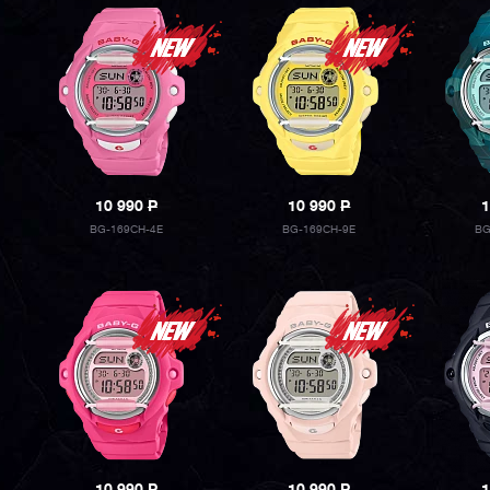
10 990
P
10 990
P
1
BG-169CH-4E
BG-169CH-9E
BG