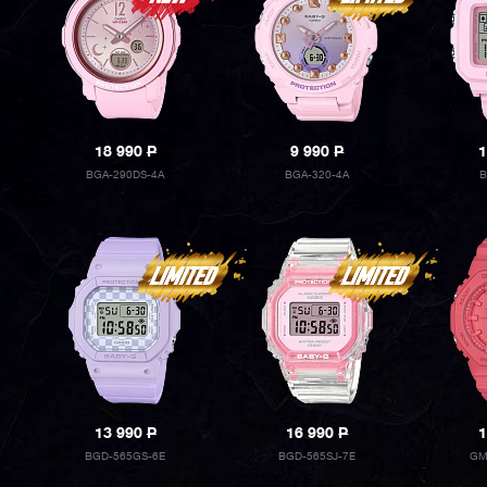
18 990
P
9 990
P
1
BGA-290DS-4A
BGA-320-4A
B
13 990
P
16 990
P
1
BGD-565GS-6E
BGD-565SJ-7E
GM