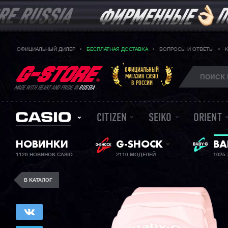
ОФИЦИАЛЬНЫЙ ДИЛЕР
БЕСПЛАТНАЯ ДОСТАВКА
ВОПРОСЫ И ОТВЕТЫ
ОФИЦИАЛЬНЫЙ
МАГАЗИН CASIO
В РОССИИ
MADE WITH HEART AND PRIDE IN
RUSSIA
CITIZEN
SEIKO
ORIENT
ЖЕ
НОВИНКИ
G-SHOCK
BA
1129 НОВИНОК CASIO
2110 МОДЕЛЕЙ
1025
В КАТАЛОГ