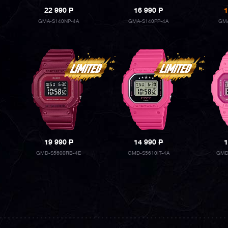
22 990
P
16 990
P
1
GMA-S140NP-4A
GMA-S140PP-4A
GMA
19 990
P
14 990
P
1
GMD-S5600RB-4E
GMD-S5610IT-4A
GMD