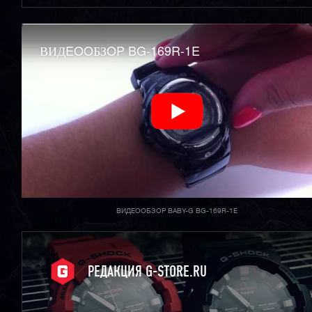
ВИДEOOБЗOP BG-169R-1E
ВИДЕООБЗОР BABY-G BG-169R-1E
РЕДАКЦИЯ G-STORE.RU