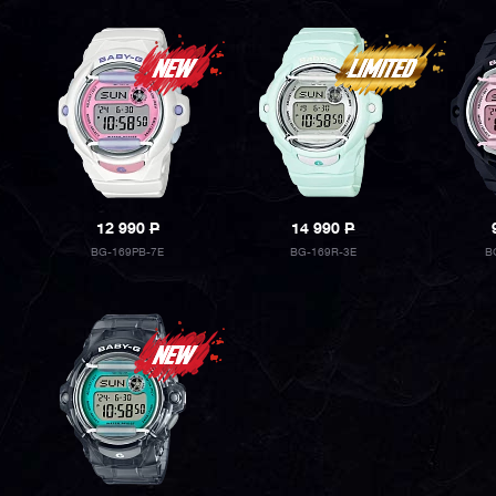
12 990
P
14 990
P
BG-169PB-7E
BG-169R-3E
B