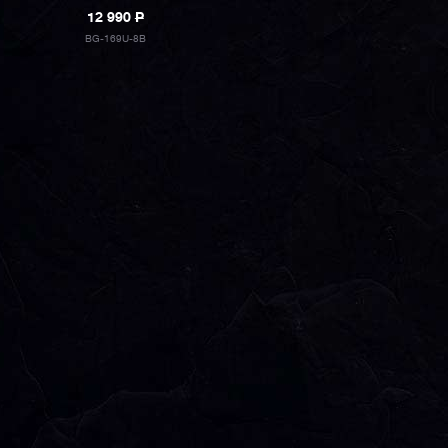
12 990
P
BG-169U-8B