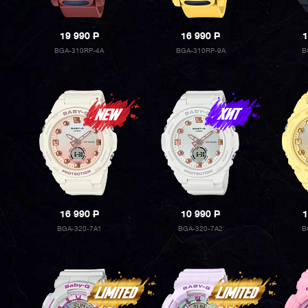
19 990
P
16 990
P
1
BGA-310RP-4A
BGA-310RP-9A
B
16 990
P
10 990
P
1
BGA-320-7A1
BGA-320-7A2
B