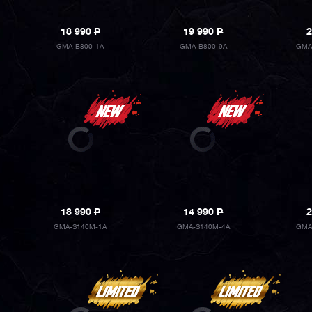
18 990
P
19 990
P
2
GMA-B800-1A
GMA-B800-9A
GMA
18 990
P
14 990
P
2
GMA-S140M-1A
GMA-S140M-4A
GMA