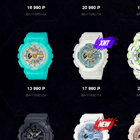
16 990
P
20 990
P
1
BA-110PD-4A
BA-110PL-1A
B
13 990
P
17 990
P
2
BA-110SC-2A
BA-110SC-7A
B