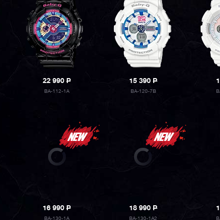
22 990
P
15 390
P
1
BA-112-1A
BA-120-7B
B
16 990
P
18 990
P
1
BA-130-1A
BA-130-1A2
B