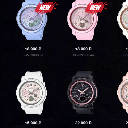
18 990
P
18 990
P
1
BGA-290DS-2A
BGA-290DS-4A
BG
15 990
P
22 990
P
2