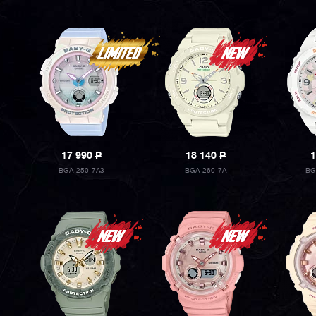
17 990
P
18 140
P
1
BGA-250-7A3
BGA-260-7A
BG