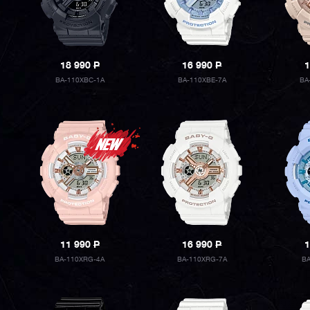
18 990
P
16 990
P
1
BA-110XBC-1A
BA-110XBE-7A
BA
11 990
P
16 990
P
1
BA-110XRG-4A
BA-110XRG-7A
B