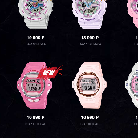
19 990
P
18 990
P
1
BA-110NR-8A
BA-110XPM-6A
B
10 990
P
16 990
P
1
BG-169CH-4E
BG-169G-4B
BG