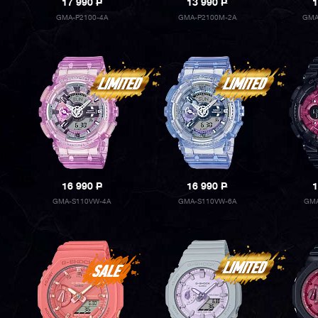
17 990
P
13 990
P
1
GMA-P2100-4A
GMA-P2100M-2A
GMA
16 990
P
16 990
P
1
GMA-S110VW-4A
GMA-S110VW-6A
GMA