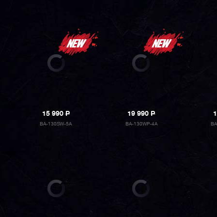
15 990
P
19 990
P
1
BA-130SW-5A
BA-130WP-4A
BA