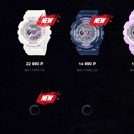
22 990
P
14 990
P
1
BA-110FH-7A
BA-110MC-2A
BA