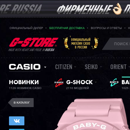
ОФИЦИАЛЬНЫЙ ДИЛЕР
БЕСПЛАТНАЯ ДОСТАВКА
ВОПРОСЫ И ОТВЕТЫ
ОФИЦИАЛЬНЫЙ
МАГАЗИН CASIO
В РОССИИ
MADE WITH HEART AND PRIDE IN
RUSSIA
CITIZEN
SEIKO
ORIENT
НОВИНКИ
G-SHOCK
ЖЕ
BA
1129 НОВИНОК CASIO
2110 МОДЕЛЕЙ
1025
В КАТАЛОГ