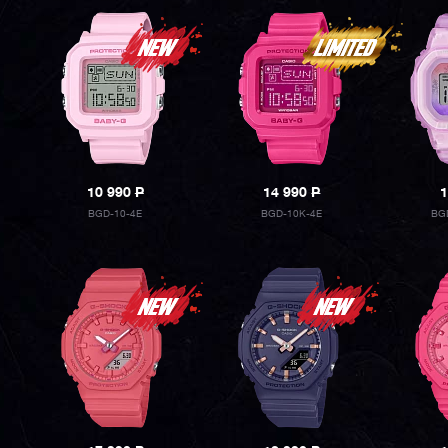
10 990
P
14 990
P
1
BGD-10-4E
BGD-10K-4E
BG