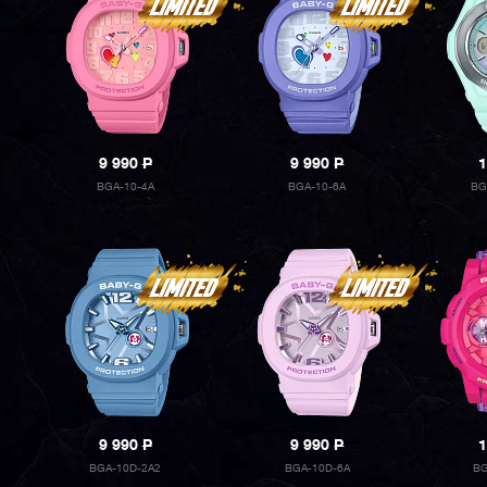
9 990
P
9 990
P
1
BGA-10-4A
BGA-10-6A
BG
9 990
P
9 990
P
1
BGA-10D-2A2
BGA-10D-6A
BG