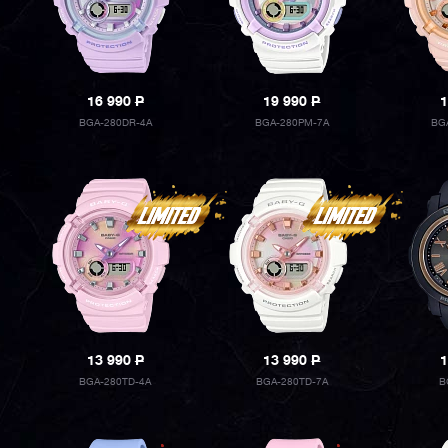
16 990
P
19 990
P
1
BGA-280DR-4A
BGA-280PM-7A
BG
13 990
P
13 990
P
1
BGA-280TD-4A
BGA-280TD-7A
B