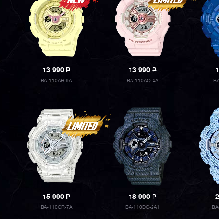
13 990
P
13 990
P
1
BA-110AH-9A
BA-110AQ-4A
BA
15 990
P
18 990
P
2
BA-110CR-7A
BA-110DC-2A1
BA