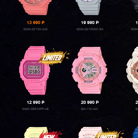
13 990
P
19 990
P
1
GMA-S2100-4A2
GMA-S2100NC-8A
GMA
12 990
P
20 990
P
2
GMD-S5610PP-4E
BA-110-4A1
B