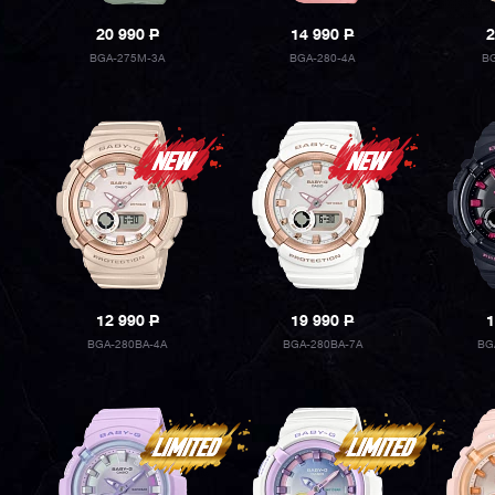
20 990
P
14 990
P
2
BGA-275M-3A
BGA-280-4A
BG
12 990
P
19 990
P
1
BGA-280BA-4A
BGA-280BA-7A
BG