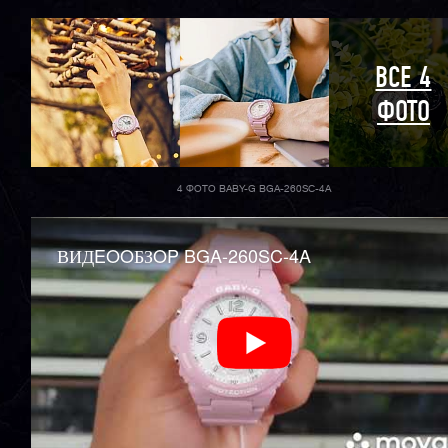
ВСЕ 4
ФОТО
4 ФОТО BABY-G BGA-260SC-4A
ВИДEOOБЗOP BGA-260SC-4A