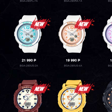
BGA-290FL-7A
BGA-290RA-1A
BG
21 990
P
19 990
P
1
BGA-290US-2A
BGA-290US-4A
BG