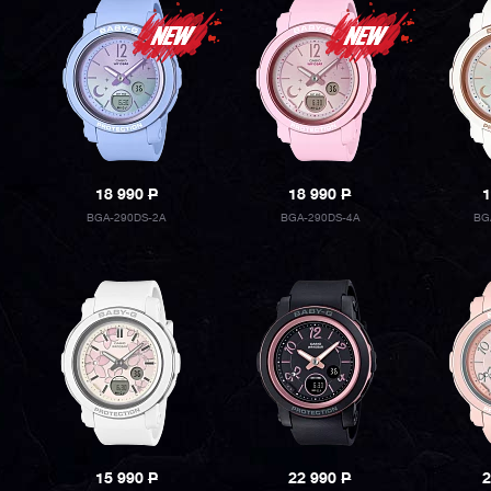
18 990
P
18 990
P
1
BGA-290DS-2A
BGA-290DS-4A
BG
15 990
P
22 990
P
2