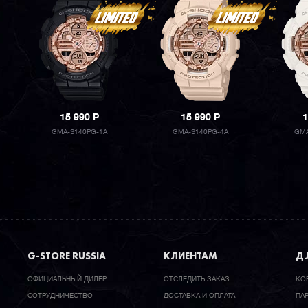
15 990
P
15 990
P
1
GMA-S140PG-1A
GMA-S140PG-4A
GMA
G-STORE RUSSIA
КЛИЕНТАМ
ДЛ
ОФИЦИАЛЬНЫЙ ДИЛЕР
ОТСЛЕДИТЬ ЗАКАЗ
КО
CОТРУДНИЧЕСТВО
ДОСТАВКА И ОПЛАТА
ПА