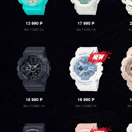
13 990
P
17 990
P
2
BA-110SC-2A
BA-110SC-7A
B
18 990
P
16 990
P
1
BA-110XBC-1A
BA-110XBE-7A
BA