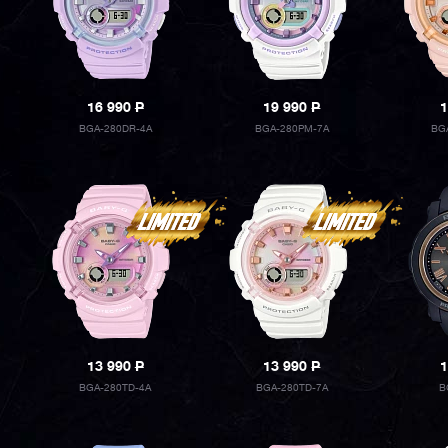
16 990
P
19 990
P
1
BGA-280DR-4A
BGA-280PM-7A
BG
13 990
P
13 990
P
1
BGA-280TD-4A
BGA-280TD-7A
B