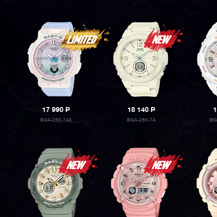
17 990
P
18 140
P
1
BGA-250-7A3
BGA-260-7A
BG