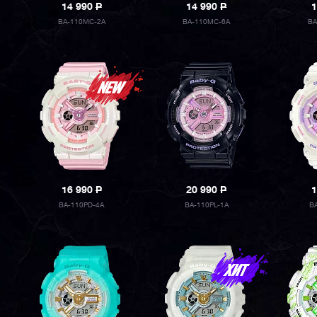
14 990
P
14 990
P
1
BA-110MC-2A
BA-110MC-6A
BA
16 990
P
20 990
P
1
BA-110PD-4A
BA-110PL-1A
B