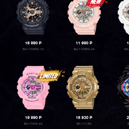
16 990
P
11 990
P
1
BA-110XRG-1A
BA-110XRG-4A
BA
19 990
P
16 930
P
2
BA-110YK-4A
BA-111-9A