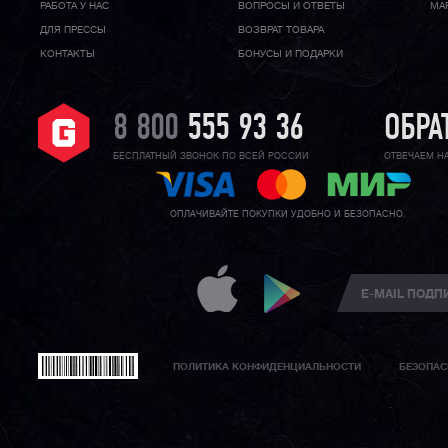
РАБОТА У НАС
ВОПРОСЫ И ОТВЕТЫ
МА
ДЛЯ ПРЕССЫ
ВОЗВРАТ ТОВАРА
КОНТАКТЫ
БОНУСЫ И ПОДАРКИ
8 800
555 93 36
ОБРА
БЕСПЛАТНЫЙ ЗВОНОК ПО ВСЕЙ РОССИИ
ОТВЕЧАЕМ Н
ОПЛАЧИВАЙТЕ ПОКУПКИ УДОБНО И БЕЗОПАСНО
ПОЛИТИКА КОНФИДЕНЦИАЛЬНОСТИ
БЕЗОПАС