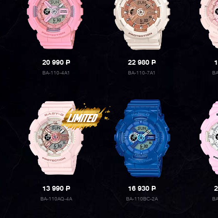
20 990
P
22 980
P
1
BA-110-4A1
BA-110-7A1
B
13 990
P
16 930
P
2
BA-110AQ-4A
BA-110BC-2A
B