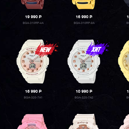
19 990
P
16 990
P
1
BGA-310RP-4A
BGA-310RP-9A
B
16 990
P
10 990
P
1
BGA-320-7A1
BGA-320-7A2
B