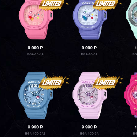
9 990
P
9 990
P
1
BGA-10-4A
BGA-10-6A
BG
9 990
P
9 990
P
1
BGA-10D-2A2
BGA-10D-6A
BG