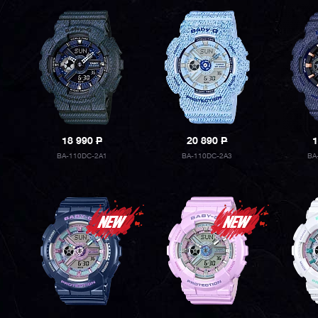
18 990
P
20 890
P
1
BA-110DC-2A1
BA-110DC-2A3
BA