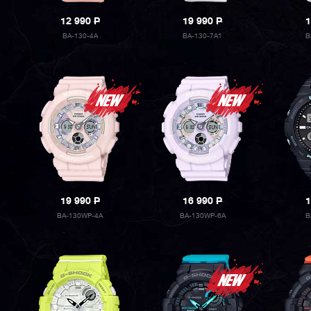
12 990
P
19 990
P
1
BA-130-4A
BA-130-7A1
B
19 990
P
16 990
P
1
BA-130WP-4A
BA-130WP-6A
B