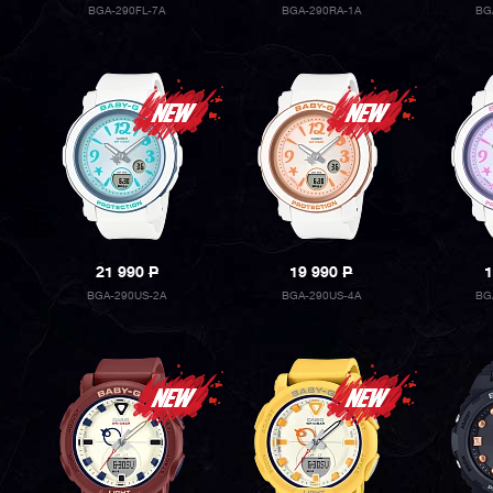
BGA-290FL-7A
BGA-290RA-1A
BG
21 990
P
19 990
P
1
BGA-290US-2A
BGA-290US-4A
BG