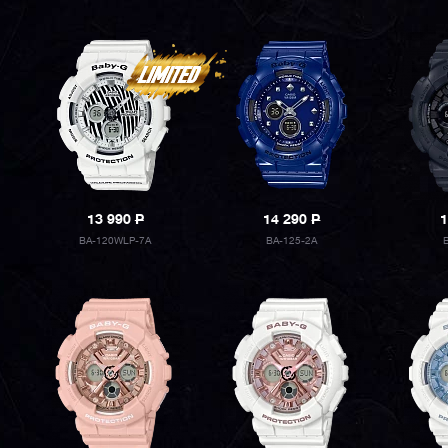
13 990
P
14 290
P
1
BA-120WLP-7A
BA-125-2A