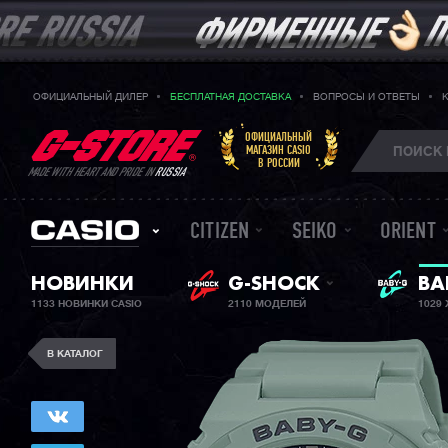
ОФИЦИАЛЬНЫЙ ДИЛЕР
БЕСПЛАТНАЯ ДОСТАВКА
ВОПРОСЫ И ОТВЕТЫ
ОФИЦИАЛЬНЫЙ
МАГАЗИН CASIO
В РОССИИ
MADE WITH HEART AND PRIDE IN
RUSSIA
CITIZEN
SEIKO
ORIENT
НОВИНКИ
G-SHOCK
ЖЕ
BA
1133 НОВИНКИ CASIO
2110 МОДЕЛЕЙ
1029
В КАТАЛОГ