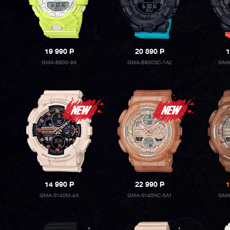
19 990
P
20 890
P
1
GMA-B800-9A
GMA-B800SC-1A2
GMA
14 990
P
22 990
P
1
GMA-S140M-4A
GMA-S140NC-5A1
GMA