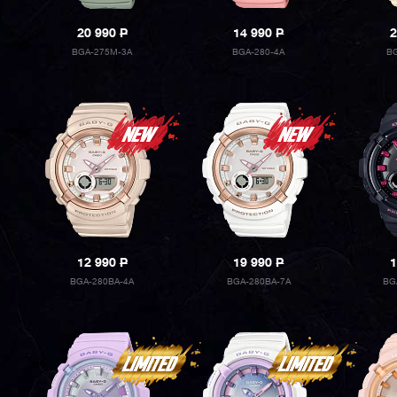
20 990
P
14 990
P
2
BGA-275M-3A
BGA-280-4A
BG
12 990
P
19 990
P
1
BGA-280BA-4A
BGA-280BA-7A
BG