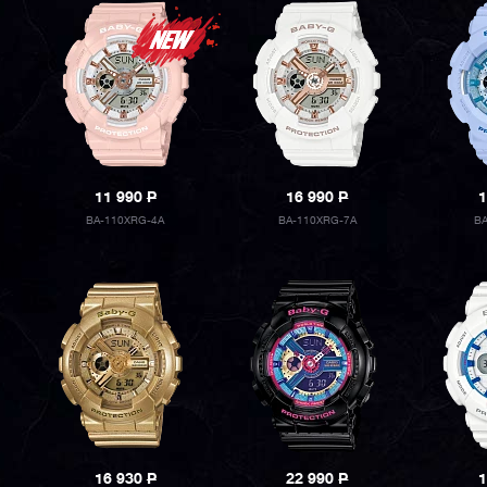
11 990
P
16 990
P
1
BA-110XRG-4A
BA-110XRG-7A
B
16 930
P
22 990
P
1