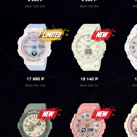
9 990
P
9 990
P
1
BGA-10D-2A2
BGA-10D-6A
BG
17 990
P
18 140
P
1
BGA-250-7A3
BGA-260-7A
BG