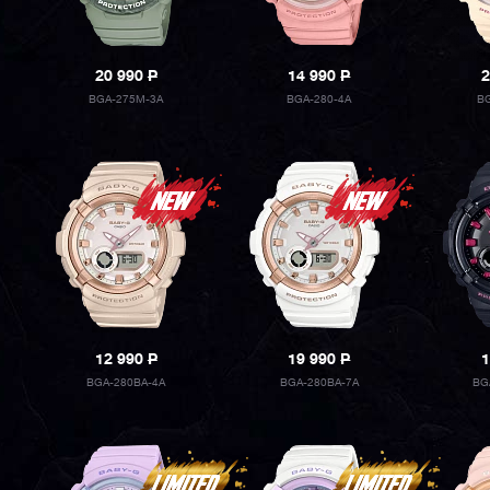
20 990
P
14 990
P
2
BGA-275M-3A
BGA-280-4A
BG
12 990
P
19 990
P
1
BGA-280BA-4A
BGA-280BA-7A
BG