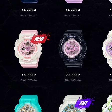
14 990
P
14 990
P
1
BA-110MC-2A
BA-110MC-6A
BA
16 990
P
20 990
P
1
BA-110PD-4A
BA-110PL-1A
B