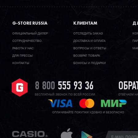
G-STORE RUSSIA
КЛИЕНТАМ
ДЛ
ОФИЦИАЛЬНЫЙ ДИЛЕР
ОТСЛЕДИТЬ ЗАКАЗ
КО
CОТРУДНИЧЕСТВО
ДОСТАВКА И ОПЛАТА
ПА
РАБОТА У НАС
ВОПРОСЫ И ОТВЕТЫ
МА
ДЛЯ ПРЕССЫ
ВОЗВРАТ ТОВАРА
КОНТАКТЫ
БОНУСЫ И ПОДАРКИ
8 800
555 93 36
ОБРА
БЕСПЛАТНЫЙ ЗВОНОК ПО ВСЕЙ РОССИИ
ОТВЕЧАЕМ Н
ОПЛАЧИВАЙТЕ ПОКУПКИ УДОБНО И БЕЗОПАСНО