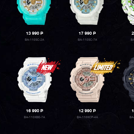
13 990
P
17 990
P
2
BA-110SC-2A
BA-110SC-7A
B
16 990
P
12 990
P
1
BA-110XBE-7A
BA-110XCP-4A
BA