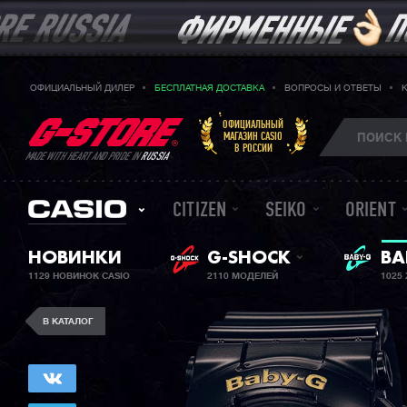
ОФИЦИАЛЬНЫЙ ДИЛЕР
БЕСПЛАТНАЯ ДОСТАВКА
ВОПРОСЫ И ОТВЕТЫ
ОФИЦИАЛЬНЫЙ
МАГАЗИН CASIO
В РОССИИ
MADE WITH HEART AND PRIDE IN
RUSSIA
CITIZEN
SEIKO
ORIENT
НОВИНКИ
G-SHOCK
ЖЕ
BA
1129 НОВИНОК CASIO
2110 МОДЕЛЕЙ
1025
В КАТАЛОГ