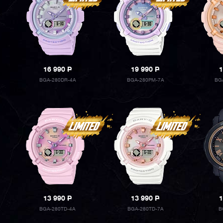
16 990
P
19 990
P
1
BGA-280DR-4A
BGA-280PM-7A
BG
13 990
P
13 990
P
1
BGA-280TD-4A
BGA-280TD-7A
B