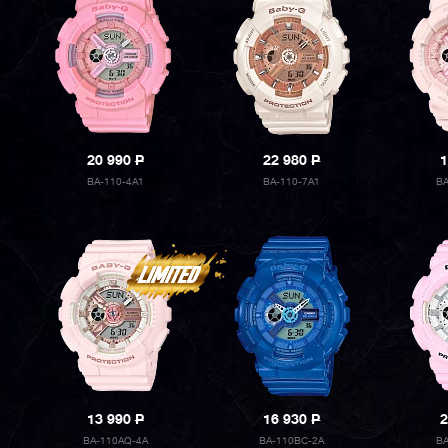
20 990
P
22 980
P
1
BA-110-4A1
BA-110-7A1
B
13 990
P
16 930
P
2
BA-110AQ-4A
BA-110BC-2A
B