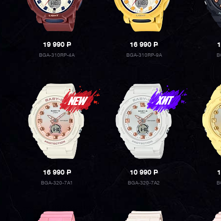
19 990
P
16 990
P
1
BGA-310RP-4A
BGA-310RP-9A
B
16 990
P
10 990
P
1
BGA-320-7A1
BGA-320-7A2
B