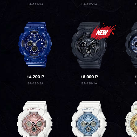
BA-111-9A
BA-112-1A
14 290
P
16 990
P
1
BA-125-2A
BA-130-1A
B