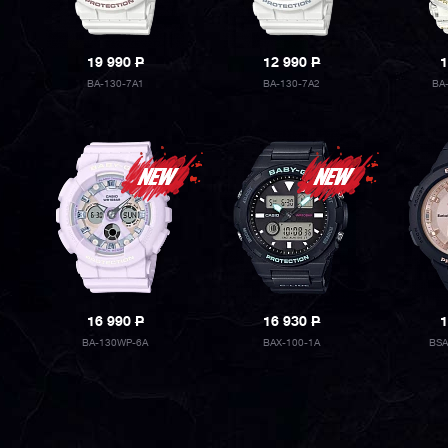
19 990
P
12 990
P
1
BA-130-7A1
BA-130-7A2
BA
16 990
P
16 930
P
1
BA-130WP-6A
BAX-100-1A
BSA