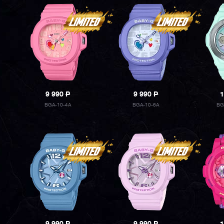
9 990
P
9 990
P
1
BGA-10-4A
BGA-10-6A
BG