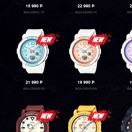
15 990
P
22 990
P
2
BGA-290FL-7A
BGA-290RA-1A
BG
21 990
P
19 990
P
1
BGA-290US-2A
BGA-290US-4A
BG